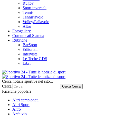
Rugby
Sport invernali
Tennis
Tennistavolo
Volley/Pallavolo
Altro
Fotogallery
Comunicati Stampa
Rubriche
BarSport
Editoriali
Interviste
Le Teche GDS
Libri
Cerca notizie sportive nel sito...
Cerca
Cerca
Cerca
Ricerche popolari
Altri campionati
Altri Sport
Altro
Archivio