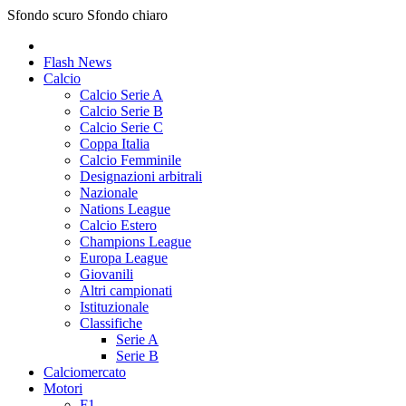
Sfondo scuro
Sfondo chiaro
Flash News
Calcio
Calcio Serie A
Calcio Serie B
Calcio Serie C
Coppa Italia
Calcio Femminile
Designazioni arbitrali
Nazionale
Nations League
Calcio Estero
Champions League
Europa League
Giovanili
Altri campionati
Istituzionale
Classifiche
Serie A
Serie B
Calciomercato
Motori
F1