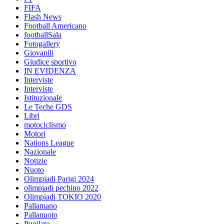
FIFA
Flash News
Football Americano
footballSala
Fotogallery
Giovanili
Giudice sportivo
IN EVIDENZA
Interviste
Interviste
Istituzionale
Le Teche GDS
Libri
motociclismo
Motori
Nations League
Nazionale
Notizie
Nuoto
Olimpiadi Parigi 2024
olimpiadi pechino 2022
Olimpiadi TOKIO 2020
Pallamano
Pallanuoto
Pugilato