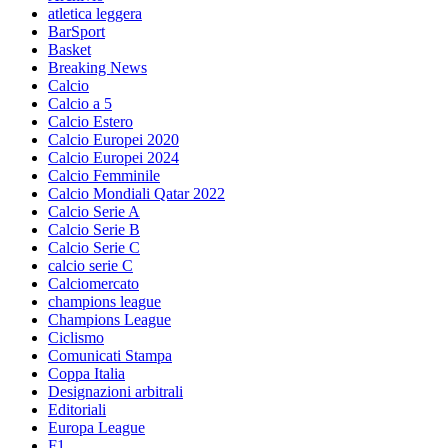
atletica leggera
BarSport
Basket
Breaking News
Calcio
Calcio a 5
Calcio Estero
Calcio Europei 2020
Calcio Europei 2024
Calcio Femminile
Calcio Mondiali Qatar 2022
Calcio Serie A
Calcio Serie B
Calcio Serie C
calcio serie C
Calciomercato
champions league
Champions League
Ciclismo
Comunicati Stampa
Coppa Italia
Designazioni arbitrali
Editoriali
Europa League
F1