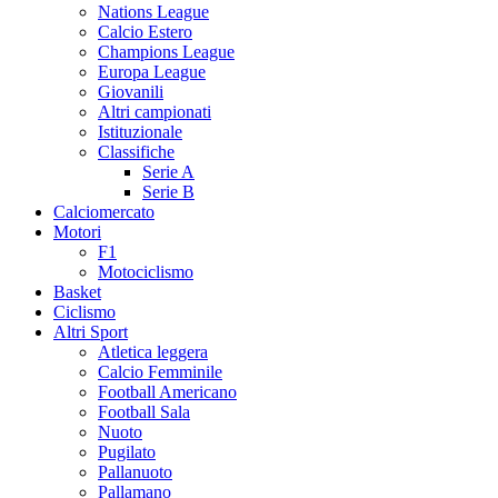
Nations League
Calcio Estero
Champions League
Europa League
Giovanili
Altri campionati
Istituzionale
Classifiche
Serie A
Serie B
Calciomercato
Motori
F1
Motociclismo
Basket
Ciclismo
Altri Sport
Atletica leggera
Calcio Femminile
Football Americano
Football Sala
Nuoto
Pugilato
Pallanuoto
Pallamano