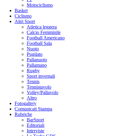
Motociclismo
Basket
Ciclismo
Altri Sport
Atletica leggera
Calcio Femminile
Football Americano
Football Sala
Nuoto
Pugilato
Pallanuoto
Pallamano
Rugby
Sport invernali
Tennis
Tennistavolo
Volley/Pallavolo
Altro
Fotogallery
Comunicati Stampa
Rubriche
BarSport
Editoriali
Interviste