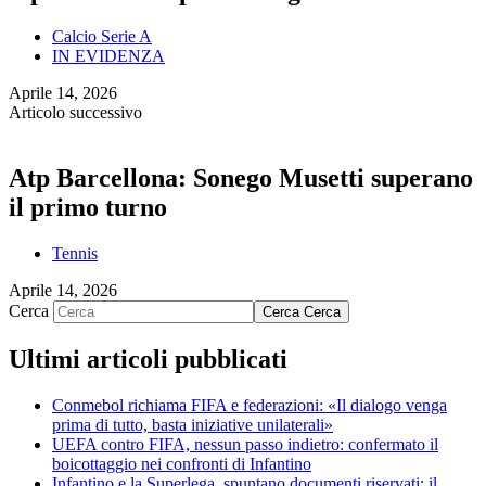
Calcio Serie A
IN EVIDENZA
Aprile 14, 2026
Articolo successivo
Atp Barcellona: Sonego Musetti superano
il primo turno
Tennis
Aprile 14, 2026
Cerca
Cerca
Cerca
Ultimi articoli pubblicati
Conmebol richiama FIFA e federazioni: «Il dialogo venga
prima di tutto, basta iniziative unilaterali»
UEFA contro FIFA, nessun passo indietro: confermato il
boicottaggio nei confronti di Infantino
Infantino e la Superlega, spuntano documenti riservati: il