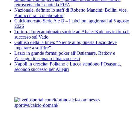
retroscena che scuote la FIFA
Nazionale, definito lo staff di Roberto Mancini: Bollini vice,
Bonucci tra i collaboratori
Calciomercato Serie A e B – i tabelloni aggiornati al 5 agosto
2026
Torino, il precampionato sorride ad Abate: Kulenovic firma il
successo sul Vado
Gattuso detta la linea: “Niente alibi, questa Lazio deve
imparare a soffrire”
Lazio in grande forma: poker all’Ostiamare, Ratkov e
Zaccagni trascinano i biancocelesti
Napoli in crescita: Politano e Lucca stendono l’Osasuna,
secondo successo per Allegri