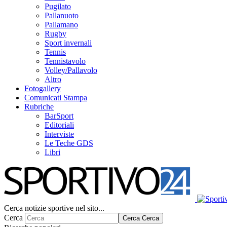
Pugilato
Pallanuoto
Pallamano
Rugby
Sport invernali
Tennis
Tennistavolo
Volley/Pallavolo
Altro
Fotogallery
Comunicati Stampa
Rubriche
BarSport
Editoriali
Interviste
Le Teche GDS
Libri
Cerca notizie sportive nel sito...
Cerca
Cerca
Cerca