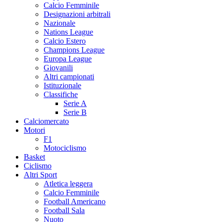
Calcio Femminile
Designazioni arbitrali
Nazionale
Nations League
Calcio Estero
Champions League
Europa League
Giovanili
Altri campionati
Istituzionale
Classifiche
Serie A
Serie B
Calciomercato
Motori
F1
Motociclismo
Basket
Ciclismo
Altri Sport
Atletica leggera
Calcio Femminile
Football Americano
Football Sala
Nuoto