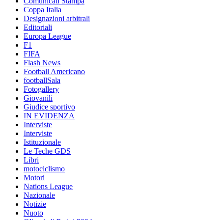
Comunicati Stampa
Coppa Italia
Designazioni arbitrali
Editoriali
Europa League
F1
FIFA
Flash News
Football Americano
footballSala
Fotogallery
Giovanili
Giudice sportivo
IN EVIDENZA
Interviste
Interviste
Istituzionale
Le Teche GDS
Libri
motociclismo
Motori
Nations League
Nazionale
Notizie
Nuoto