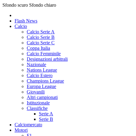
Sfondo scuro
Sfondo chiaro
Flash News
Calcio
Calcio Serie A
Calcio Serie B
Calcio Serie C
Coppa Italia
Calcio Femminile
Designazioni arbitrali
Nazionale
Nations League
Calcio Estero
Champions League
Europa League
Giovanili
Altri campionati
Istituzionale
Classifiche
Serie A
Serie B
Calciomercato
Motori
F1