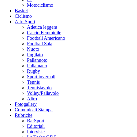
Motociclismo
Basket
Ciclismo
Altri Sport
Atletica leggera
Calcio Femminile
Football Americano
Football Sala
Nuoto
Pugilato
Pallanuoto
Pallamano
Rugby
Sport invernali
Tennis
Tennistavolo
Volley/Pallavolo
Altro
Fotogallery
Comunicati Stampa
Rubriche
BarSport
Editoriali
Interviste