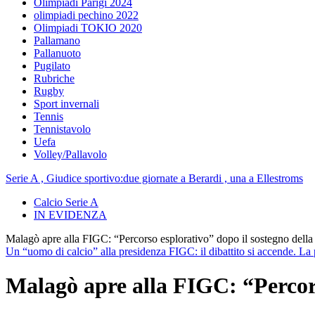
Olimpiadi Parigi 2024
olimpiadi pechino 2022
Olimpiadi TOKIO 2020
Pallamano
Pallanuoto
Pugilato
Rubriche
Rugby
Sport invernali
Tennis
Tennistavolo
Uefa
Volley/Pallavolo
Serie A , Giudice sportivo:due giornate a Berardi , una a Ellestroms
Calcio Serie A
IN EVIDENZA
Malagò apre alla FIGC: “Percorso esplorativo” dopo il sostegno della
Un “uomo di calcio” alla presidenza FIGC: il dibattito si accende. La po
Malagò apre alla FIGC: “Percors