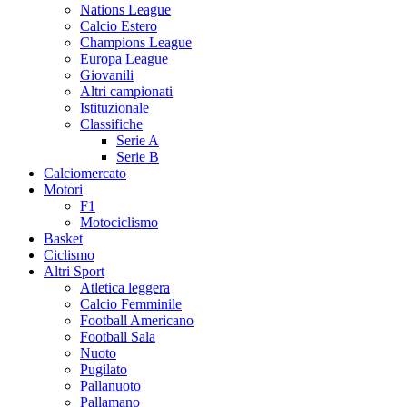
Nations League
Calcio Estero
Champions League
Europa League
Giovanili
Altri campionati
Istituzionale
Classifiche
Serie A
Serie B
Calciomercato
Motori
F1
Motociclismo
Basket
Ciclismo
Altri Sport
Atletica leggera
Calcio Femminile
Football Americano
Football Sala
Nuoto
Pugilato
Pallanuoto
Pallamano