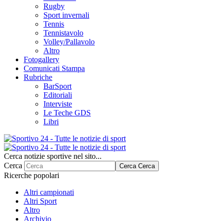
Rugby
Sport invernali
Tennis
Tennistavolo
Volley/Pallavolo
Altro
Fotogallery
Comunicati Stampa
Rubriche
BarSport
Editoriali
Interviste
Le Teche GDS
Libri
Cerca notizie sportive nel sito...
Cerca
Cerca
Cerca
Ricerche popolari
Altri campionati
Altri Sport
Altro
Archivio