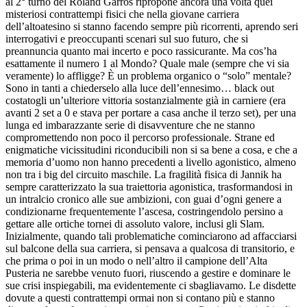
al 2° turno del Roland Garros ripropone ancora una volta quei
misteriosi contrattempi fisici che nella giovane carriera
dell’altoatesino si stanno facendo sempre più ricorrenti, aprendo seri
interrogativi e preoccupanti scenari sul suo futuro, che si
preannuncia quanto mai incerto e poco rassicurante. Ma cos’ha
esattamente il numero 1 al Mondo? Quale male (sempre che vi sia
veramente) lo affligge? È un problema organico o “solo” mentale?
Sono in tanti a chiederselo alla luce dell’ennesimo… black out
costatogli un’ulteriore vittoria sostanzialmente già in carniere (era
avanti 2 set a 0 e stava per portare a casa anche il terzo set), per una
lunga ed imbarazzante serie di disavventure che ne stanno
compromettendo non poco il percorso professionale. Strane ed
enigmatiche vicissitudini riconducibili non si sa bene a cosa, e che a
memoria d’uomo non hanno precedenti a livello agonistico, almeno
non tra i big del circuito maschile. La fragilità fisica di Jannik ha
sempre caratterizzato la sua traiettoria agonistica, trasformandosi in
un intralcio cronico alle sue ambizioni, con guai d’ogni genere a
condizionarne frequentemente l’ascesa, costringendolo persino a
gettare alle ortiche tornei di assoluto valore, inclusi gli Slam.
Inizialmente, quando tali problematiche cominciarono ad affacciarsi
sul balcone della sua carriera, si pensava a qualcosa di transitorio, e
che prima o poi in un modo o nell’altro il campione dell’Alta
Pusteria ne sarebbe venuto fuori, riuscendo a gestire e dominare le
sue crisi inspiegabili, ma evidentemente ci sbagliavamo. Le disdette
dovute a questi contrattempi ormai non si contano più e stanno