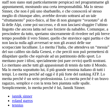
staff non siano stati particolarmente perspicaci nel programmarne gli
appuntamenti, mostrando una certa irresponsabilità. Ma lo stesso
Sinner, che non è più uno sbarbatello, e che conoscerà sé stesso
meglio di chiunque altro, avrebbe dovuto sottrarsi ad un tale
“sfruttamento” psico-fisico, al fine di non giungere “svuotato” al di
là delle Alpi, come poi successo, e di non lasciarsi sfuggire l’ultimo
lingotto che ancora latita nel suo forziere da nababbo. Comunque, a
prescindere da tutto, speriamo sinceramente di rivedere nel più breve
tempo possibile il vero Sinner, quello che stravince ogni partita e che
non lascia nulla agli avversari se non gli avanzi delle sue
scorpacciate luculliane. Lo merita l’Italia, che attendeva un “messia”
del suo calibro sin dalla Genesi, e che perciò non può permettersi di
dilapidare quello che equivale ad un patrimonio dello sport. Lo
meritano pure i tifosi, specialmente (mi pare ovvio) quelli nostrani.
Lo meritano anche tutti gli appassionati di tennis da tutto il Mondo.
Ma lo merita soprattutto lui, il più grande tennista italiano di tutti i
tempi. Lo merita perché ad oggi è il più forte del ranking ATP. Lo
merita perchè è un serio professionista. Lo merita perché è un bravo
ragazzo, semplice e con la testa ben piantata sulle spalle.
Semplicemente, lo merita perché è lui, Jannik Sinner.
jannik sinner
roland garros
tennius