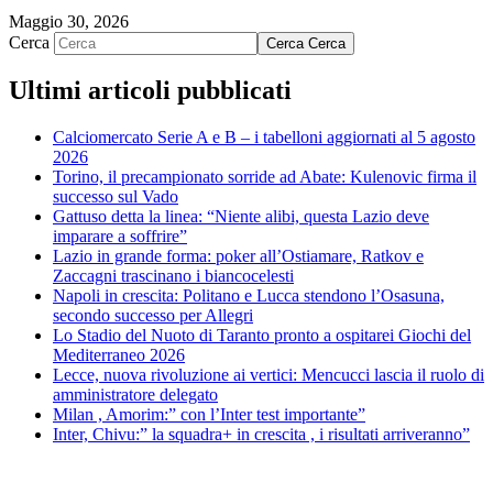
Maggio 30, 2026
Cerca
Cerca
Cerca
Ultimi articoli pubblicati
Calciomercato Serie A e B – i tabelloni aggiornati al 5 agosto
2026
Torino, il precampionato sorride ad Abate: Kulenovic firma il
successo sul Vado
Gattuso detta la linea: “Niente alibi, questa Lazio deve
imparare a soffrire”
Lazio in grande forma: poker all’Ostiamare, Ratkov e
Zaccagni trascinano i biancocelesti
Napoli in crescita: Politano e Lucca stendono l’Osasuna,
secondo successo per Allegri
Lo Stadio del Nuoto di Taranto pronto a ospitarei Giochi del
Mediterraneo 2026
Lecce, nuova rivoluzione ai vertici: Mencucci lascia il ruolo di
amministratore delegato
Milan , Amorim:” con l’Inter test importante”
Inter, Chivu:” la squadra+ in crescita , i risultati arriveranno”