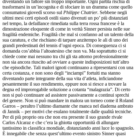
diventando un fattore sin troppo importante. Ogni partita rischia di
trasformarsi in un’incognita e di sfociare in un dramma come quello
consumatosi giovedì scorso sul
Philippe Chatrier
. Sebbene negli
ultimi mesi certi episodi ostili siano divenuti un po’ più distanziati
nel tempo, la defaillance rimediata sulla terra rossa francese è la
dimostrazione eloquente di come in verità Sinner persista nelle sue
fragilità endemiche. Fragilità che mal si confanno ad un talento della
sua caratura, e che rischiano di tarpare anzitempo le ali di uno dei
grandi predestinati del tennis d’ogni epoca. Di conseguenza ci si
domanda cos’abbia l’altoatesino che non va. Ma soprattutto ci si
chiede come mai nessuno tra chi gli sta attorno professionalmente
non sia ancora riuscito ad ovviare a queste indisposizioni tutt’altro
che episodiche. Tali malori ignoti continuano a ripresentarsi con una
certa costanza, e non sono degli “inciampi” fortuiti ma stanno
diventando parte integrante della sua vita d’atleta, inficiandone
pesantemente il suo rendimento, eppure non si riesce a trovare la
degna ed improrogabile soluzione a cotanta “malagrazia”. Di certo
non si può continuare ad assistere passivamente a continui sprechi
del genere. Non si può mandare in malora un torneo come il Roland
Garros – peraltro l’ultimo diamante che manca nel diadema ambrato
di Jannik – per motivi che esulano totalmente dalle qualità tecniche.
Per di più proprio ora che non era presente il suo grande rivale
Carlos Alcaraz e che c’era la ghiotta opportunità di allungare
tantissimo in classifica mondiale, distanziando anni luce lo spagnolo.
È innegabile che senza quest’ultimo evento sinistro Sinner quasi