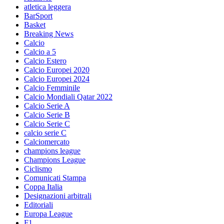
atletica leggera
BarSport
Basket
Breaking News
Calcio
Calcio a 5
Calcio Estero
Calcio Europei 2020
Calcio Europei 2024
Calcio Femminile
Calcio Mondiali Qatar 2022
Calcio Serie A
Calcio Serie B
Calcio Serie C
calcio serie C
Calciomercato
champions league
Champions League
Ciclismo
Comunicati Stampa
Coppa Italia
Designazioni arbitrali
Editoriali
Europa League
F1