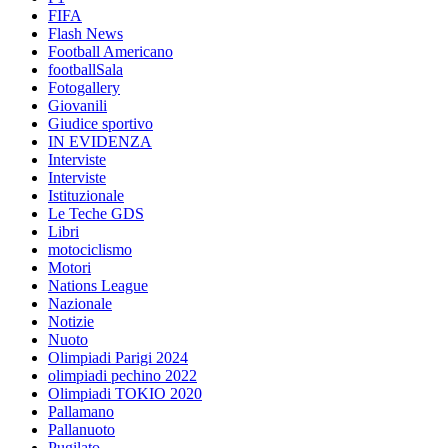
FIFA
Flash News
Football Americano
footballSala
Fotogallery
Giovanili
Giudice sportivo
IN EVIDENZA
Interviste
Interviste
Istituzionale
Le Teche GDS
Libri
motociclismo
Motori
Nations League
Nazionale
Notizie
Nuoto
Olimpiadi Parigi 2024
olimpiadi pechino 2022
Olimpiadi TOKIO 2020
Pallamano
Pallanuoto
Pugilato