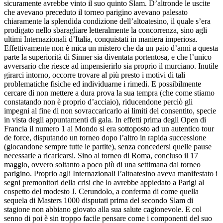
sicuramente avrebbe vinto il suo quinto Slam. D’altronde le uscite
che avevano preceduto il torneo parigino avevano palesato
chiaramente la splendida condizione dell’altoatesino, il quale s’era
prodigato nello sbaragliare letteralmente la concorrenza, sino agli
ultimi Internazionali d’Italia, conquistati in maniera imperiosa.
Effettivamente non è mica un mistero che da un paio d’anni a questa
parte la superiorità di Sinner sia diventata portentosa, e che l’unico
avversario che riesce ad impensierirlo sia proprio il murciano. Inutile
girarci intorno, occorre trovare al più presto i motivi di tali
problematiche fisiche ed individuarne i rimedi. E possibilmente
cercare di non mettere a dura prova la sua tempra (che come stiamo
constatando non è proprio d’acciaio), riducendone perciò gli
impegni al fine di non sovraccaricarlo ai limiti del consentito, specie
in vista degli appuntamenti di gala. In effetti prima degli Open di
Francia il numero 1 al Mondo si era sottoposto ad un autentico tour
de force, disputando un torneo dopo l’altro in rapida successione
(giocandone sempre tutte le partite), senza concedersi quelle pause
necessarie a ricaricarsi. Sino al torneo di Roma, concluso il 17
maggio, ovvero soltanto a poco più di una settimana dal torneo
parigino. Proprio agli Internazionali l’altoatesino aveva manifestato i
segni premonitori della crisi che lo avrebbe appiedato a Parigi al
cospetto del modesto J. Cerundolo, a conferma di come quella
sequela di Masters 1000 disputati prima del secondo Slam di
stagione non abbiano giovato alla sua salute cagionevole. E col
senno di poi è sin troppo facile pensare come i componenti del suo