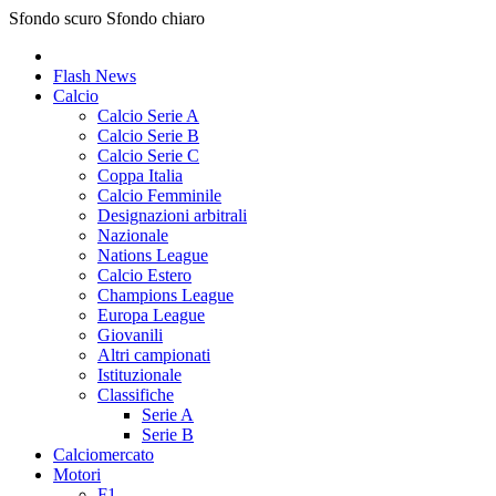
Sfondo scuro
Sfondo chiaro
Flash News
Calcio
Calcio Serie A
Calcio Serie B
Calcio Serie C
Coppa Italia
Calcio Femminile
Designazioni arbitrali
Nazionale
Nations League
Calcio Estero
Champions League
Europa League
Giovanili
Altri campionati
Istituzionale
Classifiche
Serie A
Serie B
Calciomercato
Motori
F1