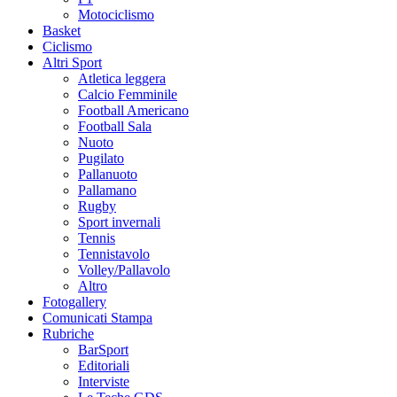
Motociclismo
Basket
Ciclismo
Altri Sport
Atletica leggera
Calcio Femminile
Football Americano
Football Sala
Nuoto
Pugilato
Pallanuoto
Pallamano
Rugby
Sport invernali
Tennis
Tennistavolo
Volley/Pallavolo
Altro
Fotogallery
Comunicati Stampa
Rubriche
BarSport
Editoriali
Interviste