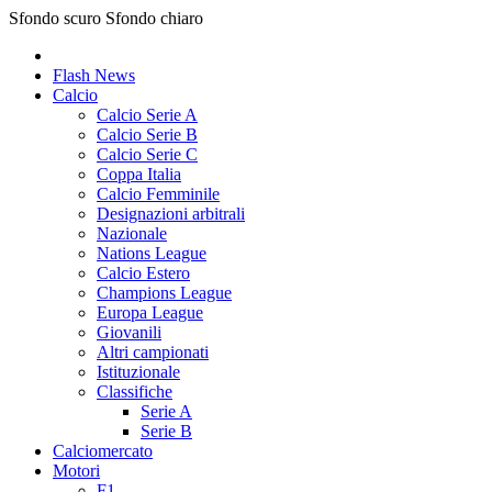
Sfondo scuro
Sfondo chiaro
Flash News
Calcio
Calcio Serie A
Calcio Serie B
Calcio Serie C
Coppa Italia
Calcio Femminile
Designazioni arbitrali
Nazionale
Nations League
Calcio Estero
Champions League
Europa League
Giovanili
Altri campionati
Istituzionale
Classifiche
Serie A
Serie B
Calciomercato
Motori
F1