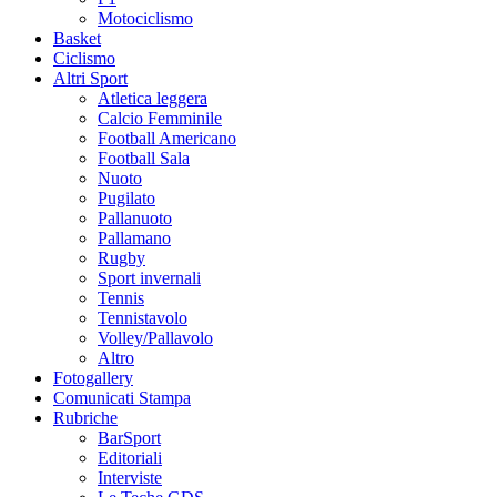
Motociclismo
Basket
Ciclismo
Altri Sport
Atletica leggera
Calcio Femminile
Football Americano
Football Sala
Nuoto
Pugilato
Pallanuoto
Pallamano
Rugby
Sport invernali
Tennis
Tennistavolo
Volley/Pallavolo
Altro
Fotogallery
Comunicati Stampa
Rubriche
BarSport
Editoriali
Interviste