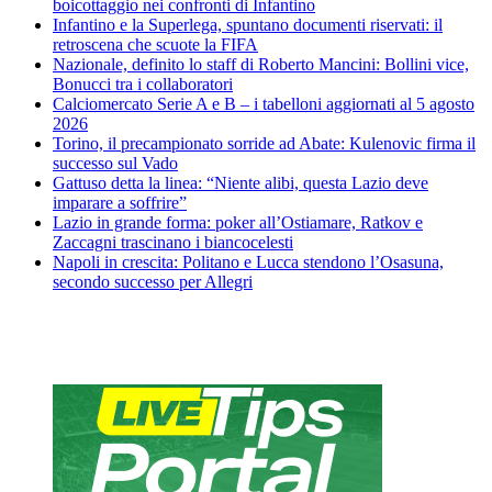
boicottaggio nei confronti di Infantino
Infantino e la Superlega, spuntano documenti riservati: il
retroscena che scuote la FIFA
Nazionale, definito lo staff di Roberto Mancini: Bollini vice,
Bonucci tra i collaboratori
Calciomercato Serie A e B – i tabelloni aggiornati al 5 agosto
2026
Torino, il precampionato sorride ad Abate: Kulenovic firma il
successo sul Vado
Gattuso detta la linea: “Niente alibi, questa Lazio deve
imparare a soffrire”
Lazio in grande forma: poker all’Ostiamare, Ratkov e
Zaccagni trascinano i biancocelesti
Napoli in crescita: Politano e Lucca stendono l’Osasuna,
secondo successo per Allegri