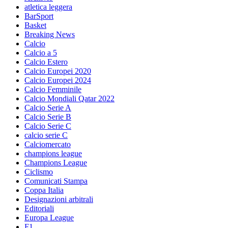
atletica leggera
BarSport
Basket
Breaking News
Calcio
Calcio a 5
Calcio Estero
Calcio Europei 2020
Calcio Europei 2024
Calcio Femminile
Calcio Mondiali Qatar 2022
Calcio Serie A
Calcio Serie B
Calcio Serie C
calcio serie C
Calciomercato
champions league
Champions League
Ciclismo
Comunicati Stampa
Coppa Italia
Designazioni arbitrali
Editoriali
Europa League
F1