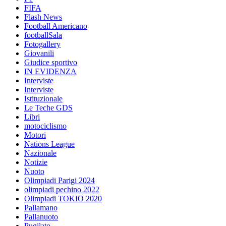
FIFA
Flash News
Football Americano
footballSala
Fotogallery
Giovanili
Giudice sportivo
IN EVIDENZA
Interviste
Interviste
Istituzionale
Le Teche GDS
Libri
motociclismo
Motori
Nations League
Nazionale
Notizie
Nuoto
Olimpiadi Parigi 2024
olimpiadi pechino 2022
Olimpiadi TOKIO 2020
Pallamano
Pallanuoto
Pugilato