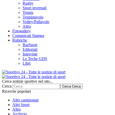
Rugby
Sport invernali
Tennis
Tennistavolo
Volley/Pallavolo
Altro
Fotogallery
Comunicati Stampa
Rubriche
BarSport
Editoriali
Interviste
Le Teche GDS
Libri
Cerca notizie sportive nel sito...
Cerca
Cerca
Cerca
Ricerche popolari
Altri campionati
Altri Sport
Altro
Archivio