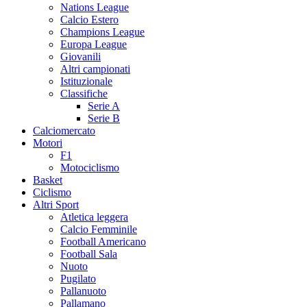
Nations League
Calcio Estero
Champions League
Europa League
Giovanili
Altri campionati
Istituzionale
Classifiche
Serie A
Serie B
Calciomercato
Motori
F1
Motociclismo
Basket
Ciclismo
Altri Sport
Atletica leggera
Calcio Femminile
Football Americano
Football Sala
Nuoto
Pugilato
Pallanuoto
Pallamano