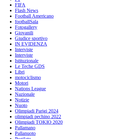
FIFA
Flash News
Football Americano
footballSala
Fotogallery
Giovanili
Giudice sportivo
IN EVIDENZA
Interviste
Interviste
Istituzionale
Le Teche GDS
Libri
motociclismo
Motori
Nations League
Nazionale
Notizie
Nuoto
Olimpiadi Parigi 2024
olimpiadi pechino 2022
Olimpiadi TOKIO 2020
Pallamano
Pallanuoto
Pugilato