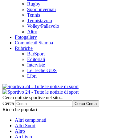
Rugby
Sport invernali
Tennis
Tennistavolo
Volley/Pallavolo
Altro
Fotogallery
Comunicati Stampa
Rubriche
BarSport
Editoriali
Interviste
Le Teche GDS
Libri
Cerca notizie sportive nel sito...
Cerca
Cerca
Cerca
Ricerche popolari
Altri campionati
Altri Sport
Altro
Archivio