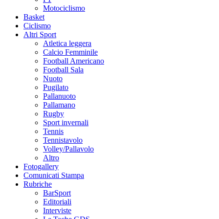
Motociclismo
Basket
Ciclismo
Altri Sport
Atletica leggera
Calcio Femminile
Football Americano
Football Sala
Nuoto
Pugilato
Pallanuoto
Pallamano
Rugby
Sport invernali
Tennis
Tennistavolo
Volley/Pallavolo
Altro
Fotogallery
Comunicati Stampa
Rubriche
BarSport
Editoriali
Interviste