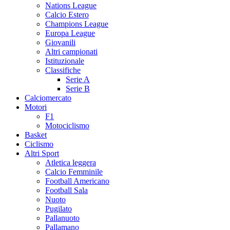
Nations League
Calcio Estero
Champions League
Europa League
Giovanili
Altri campionati
Istituzionale
Classifiche
Serie A
Serie B
Calciomercato
Motori
F1
Motociclismo
Basket
Ciclismo
Altri Sport
Atletica leggera
Calcio Femminile
Football Americano
Football Sala
Nuoto
Pugilato
Pallanuoto
Pallamano