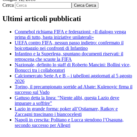
Cerca
Cerca
Cerca
Ultimi articoli pubblicati
Conmebol richiama FIFA e federazioni: «Il dialogo venga
prima di tutto, basta iniziative unilaterali»
UEFA contro FIFA, nessun passo indietro: confermato il
boicottaggio nei confronti di Infantino
Infantino e la Superlega, spuntano documenti riservati: il
retroscena che scuote la FIFA
Nazionale, definito lo staff di Roberto Mancini: Bollini vice,
Bonucci tra i collaboratori
Calciomercato Serie A e B – i tabelloni aggiornati al 5 agosto
2026
Torino, il precampionato sorride ad Abate: Kulenovic firma il
successo sul Vado
Gattuso detta la linea: “Niente alibi, questa Lazio deve
imparare a soffrire”
Lazio in grande forma: poker all’Ostiamare, Ratkov e
Zaccagni trascinano i biancocelesti
Napoli in crescita: Politano e Lucca stendono l’Osasuna,
secondo successo per Allegri