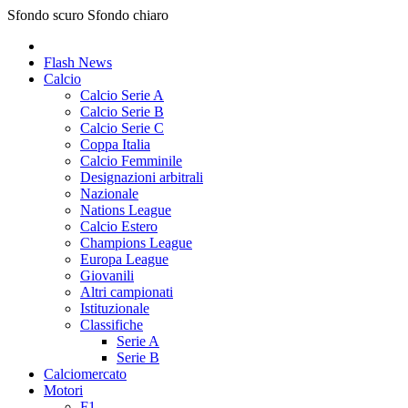
Sfondo scuro
Sfondo chiaro
Flash News
Calcio
Calcio Serie A
Calcio Serie B
Calcio Serie C
Coppa Italia
Calcio Femminile
Designazioni arbitrali
Nazionale
Nations League
Calcio Estero
Champions League
Europa League
Giovanili
Altri campionati
Istituzionale
Classifiche
Serie A
Serie B
Calciomercato
Motori
F1