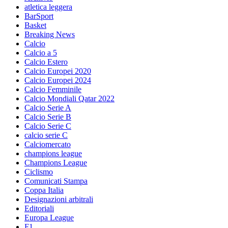
atletica leggera
BarSport
Basket
Breaking News
Calcio
Calcio a 5
Calcio Estero
Calcio Europei 2020
Calcio Europei 2024
Calcio Femminile
Calcio Mondiali Qatar 2022
Calcio Serie A
Calcio Serie B
Calcio Serie C
calcio serie C
Calciomercato
champions league
Champions League
Ciclismo
Comunicati Stampa
Coppa Italia
Designazioni arbitrali
Editoriali
Europa League
F1