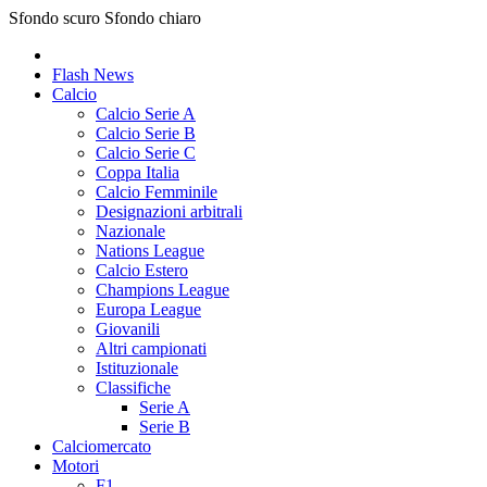
Sfondo scuro
Sfondo chiaro
Flash News
Calcio
Calcio Serie A
Calcio Serie B
Calcio Serie C
Coppa Italia
Calcio Femminile
Designazioni arbitrali
Nazionale
Nations League
Calcio Estero
Champions League
Europa League
Giovanili
Altri campionati
Istituzionale
Classifiche
Serie A
Serie B
Calciomercato
Motori
F1