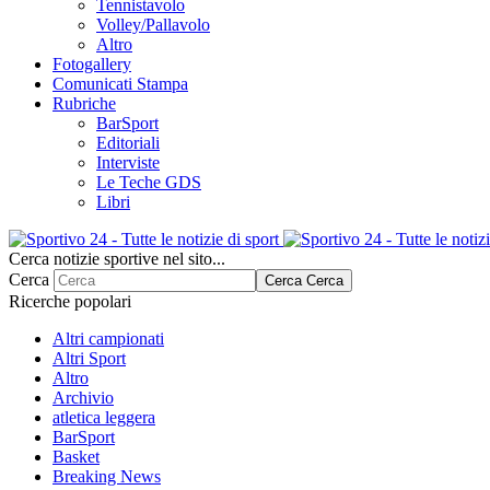
Tennistavolo
Volley/Pallavolo
Altro
Fotogallery
Comunicati Stampa
Rubriche
BarSport
Editoriali
Interviste
Le Teche GDS
Libri
Cerca notizie sportive nel sito...
Cerca
Cerca
Cerca
Ricerche popolari
Altri campionati
Altri Sport
Altro
Archivio
atletica leggera
BarSport
Basket
Breaking News