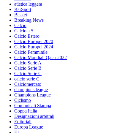
atletica leggera
BarSport
Basket
Breaking News
Calcio
Calcio a 5
Calcio Estero
Calcio Europei 2020
Calcio Europei 2024
Calcio Femminile
Calcio Mondiali Qatar 2022
Calcio Serie A
Calcio Serie B
Calcio Serie C
calcio serie C
Calciomercato
champions league
Champions League
Ciclismo
Comunicati Stampa
Coppa Italia
Designazioni arbitrali
Editoriali
Europa League
F1