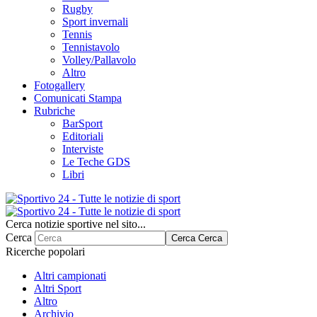
Rugby
Sport invernali
Tennis
Tennistavolo
Volley/Pallavolo
Altro
Fotogallery
Comunicati Stampa
Rubriche
BarSport
Editoriali
Interviste
Le Teche GDS
Libri
Cerca notizie sportive nel sito...
Cerca
Cerca
Cerca
Ricerche popolari
Altri campionati
Altri Sport
Altro
Archivio