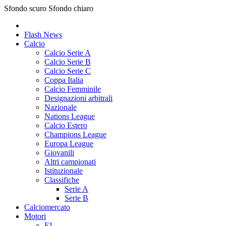
Sfondo scuro
Sfondo chiaro
Flash News
Calcio
Calcio Serie A
Calcio Serie B
Calcio Serie C
Coppa Italia
Calcio Femminile
Designazioni arbitrali
Nazionale
Nations League
Calcio Estero
Champions League
Europa League
Giovanili
Altri campionati
Istituzionale
Classifiche
Serie A
Serie B
Calciomercato
Motori
F1