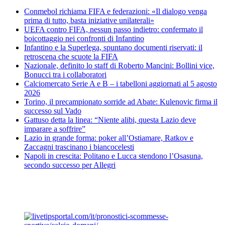
Conmebol richiama FIFA e federazioni: «Il dialogo venga
prima di tutto, basta iniziative unilaterali»
UEFA contro FIFA, nessun passo indietro: confermato il
boicottaggio nei confronti di Infantino
Infantino e la Superlega, spuntano documenti riservati: il
retroscena che scuote la FIFA
Nazionale, definito lo staff di Roberto Mancini: Bollini vice,
Bonucci tra i collaboratori
Calciomercato Serie A e B – i tabelloni aggiornati al 5 agosto
2026
Torino, il precampionato sorride ad Abate: Kulenovic firma il
successo sul Vado
Gattuso detta la linea: “Niente alibi, questa Lazio deve
imparare a soffrire”
Lazio in grande forma: poker all’Ostiamare, Ratkov e
Zaccagni trascinano i biancocelesti
Napoli in crescita: Politano e Lucca stendono l’Osasuna,
secondo successo per Allegri