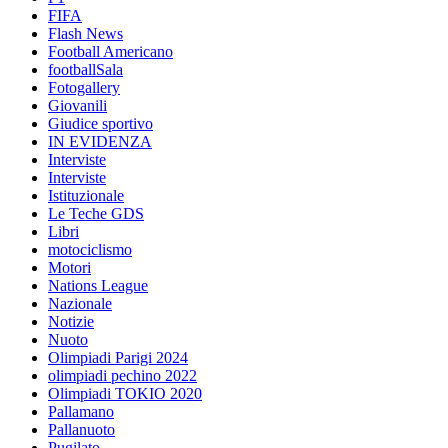
FIFA
Flash News
Football Americano
footballSala
Fotogallery
Giovanili
Giudice sportivo
IN EVIDENZA
Interviste
Interviste
Istituzionale
Le Teche GDS
Libri
motociclismo
Motori
Nations League
Nazionale
Notizie
Nuoto
Olimpiadi Parigi 2024
olimpiadi pechino 2022
Olimpiadi TOKIO 2020
Pallamano
Pallanuoto
Pugilato