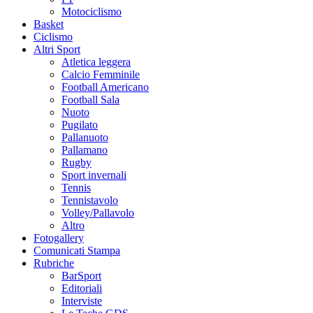
Motociclismo
Basket
Ciclismo
Altri Sport
Atletica leggera
Calcio Femminile
Football Americano
Football Sala
Nuoto
Pugilato
Pallanuoto
Pallamano
Rugby
Sport invernali
Tennis
Tennistavolo
Volley/Pallavolo
Altro
Fotogallery
Comunicati Stampa
Rubriche
BarSport
Editoriali
Interviste