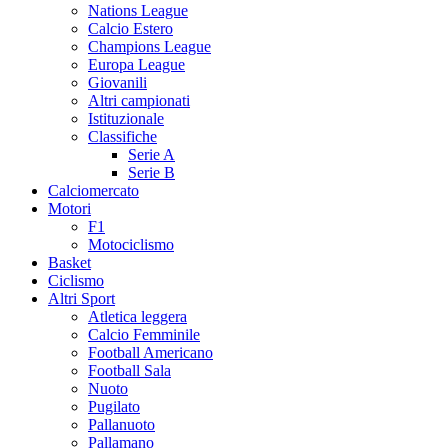
Nations League
Calcio Estero
Champions League
Europa League
Giovanili
Altri campionati
Istituzionale
Classifiche
Serie A
Serie B
Calciomercato
Motori
F1
Motociclismo
Basket
Ciclismo
Altri Sport
Atletica leggera
Calcio Femminile
Football Americano
Football Sala
Nuoto
Pugilato
Pallanuoto
Pallamano