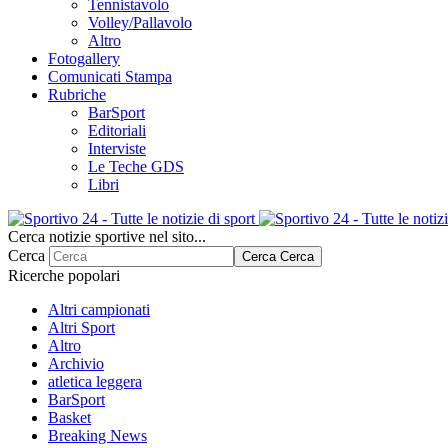
Tennistavolo
Volley/Pallavolo
Altro
Fotogallery
Comunicati Stampa
Rubriche
BarSport
Editoriali
Interviste
Le Teche GDS
Libri
Cerca notizie sportive nel sito...
Cerca
Cerca
Cerca
Ricerche popolari
Altri campionati
Altri Sport
Altro
Archivio
atletica leggera
BarSport
Basket
Breaking News