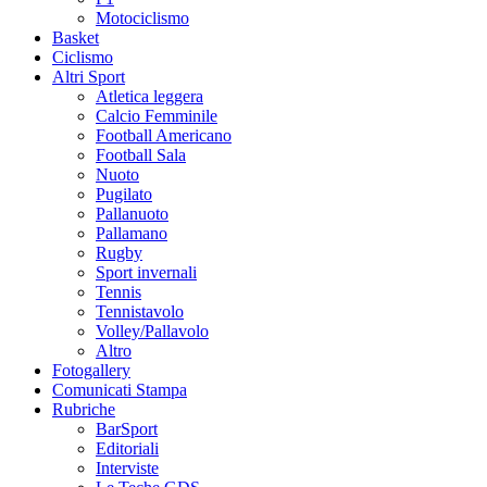
Motociclismo
Basket
Ciclismo
Altri Sport
Atletica leggera
Calcio Femminile
Football Americano
Football Sala
Nuoto
Pugilato
Pallanuoto
Pallamano
Rugby
Sport invernali
Tennis
Tennistavolo
Volley/Pallavolo
Altro
Fotogallery
Comunicati Stampa
Rubriche
BarSport
Editoriali
Interviste