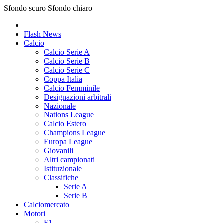
Sfondo scuro
Sfondo chiaro
Flash News
Calcio
Calcio Serie A
Calcio Serie B
Calcio Serie C
Coppa Italia
Calcio Femminile
Designazioni arbitrali
Nazionale
Nations League
Calcio Estero
Champions League
Europa League
Giovanili
Altri campionati
Istituzionale
Classifiche
Serie A
Serie B
Calciomercato
Motori
F1