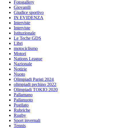
Fotogallery
Giovanili
Giudice sportivo
IN EVIDENZA
Interviste
Interviste
Istituzionale
Le Teche GDS
Libri
motociclismo
Motori
Nations League
Nazionale
Notizie
Nuoto
Olimpiadi Parigi 2024
olimpiadi pechino 2022
Olimpiadi TOKIO 2020
Pallamano
Pallanuoto
Pugilato
Rubriche
Rugby
Sport invernali
Tennis