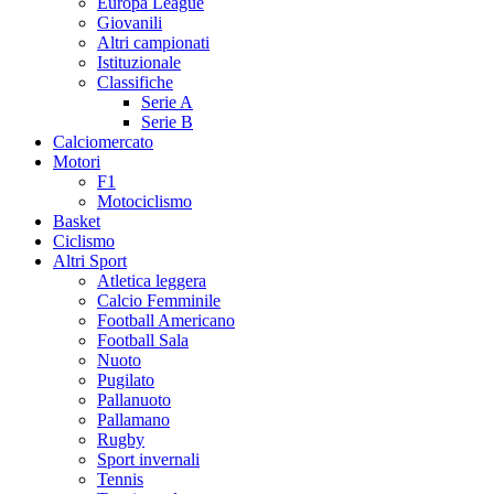
Europa League
Giovanili
Altri campionati
Istituzionale
Classifiche
Serie A
Serie B
Calciomercato
Motori
F1
Motociclismo
Basket
Ciclismo
Altri Sport
Atletica leggera
Calcio Femminile
Football Americano
Football Sala
Nuoto
Pugilato
Pallanuoto
Pallamano
Rugby
Sport invernali
Tennis