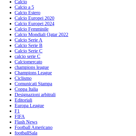
Calcio
Calcio a 5
Calcio Estero
Calcio Europei 2020
Calcio Europei 2024
Calcio Femminile
Calcio Mondiali Qatar 2022
Calcio Serie A
Calcio Serie B
Calcio Serie C
calcio serie C
Calciomercato
champions league
Champions League
Ciclismo
Comunicati Stampa
Coppa Italia
Designazioni arbitrali
Editoriali
Europa League
F1
FIFA
Flash News
Football Americano
footballSala