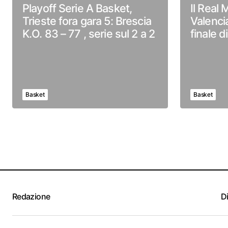
Playoff Serie A Basket,
Il Real
Trieste fora gara 5: Brescia
Valenci
K.O. 83 – 77 , serie sul 2 a 2
finale d
Basket
Basket
Redazione
D