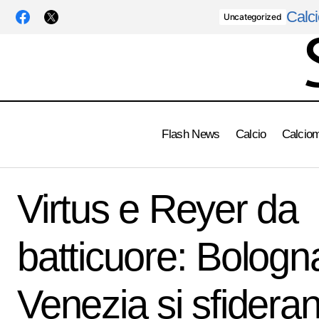
Calci
Uncategorized
Flash News
Calcio
Calcio
Parigi shock: Walton elimina Medvedev al
Virtus 
Basket
Virtus e Reyer da
quinto set
batticuore: Bologn
Venezia si sfidera