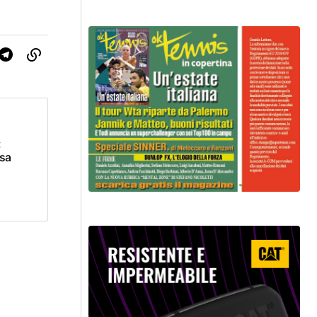
:
osa