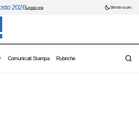
gosto 2026
Leggi ora
Sfondo scuro
y
Comunicati Stampa
Rubriche
Vingegaard domina la tappa: attacco nel
finale Scudetto
finale e maglia rosa