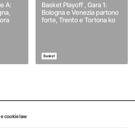
ie A:
Basket Playoff , Gara 1:
gna,
Bologna e Venezia partono
ora
forte, Trento e Tortona ko
Basket
 e cookie law