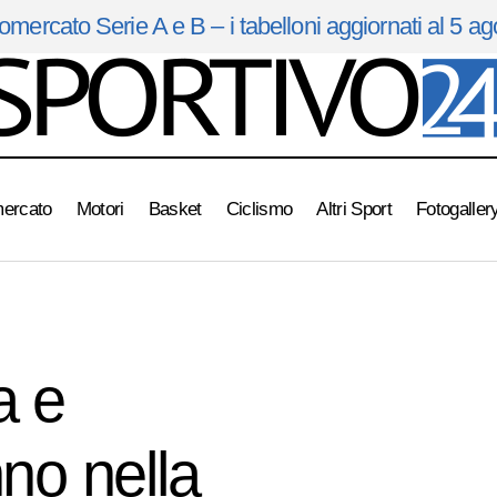
omercato Serie A e B – i tabelloni aggiornati al 5 a
mercato
Motori
Basket
Ciclismo
Altri Sport
Fotogaller
e Reyer da batticuore: Bologna e Venezia si sfideranno nella semi
a e
nno nella