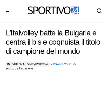
L’Italvolley batte la Bulgaria e centra il bis e coqnuista il
titolo di campione del mondo
L’Italvolley batte la Bulgaria e
centra il bis e coqnuista il titolo
di campione del mondo
IN EVIDENZA
Volley/Pallavolo
Settembre 28, 2025
scritto da
Redazione