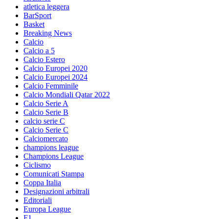
atletica leggera
BarSport
Basket
Breaking News
Calcio
Calcio a 5
Calcio Estero
Calcio Europei 2020
Calcio Europei 2024
Calcio Femminile
Calcio Mondiali Qatar 2022
Calcio Serie A
Calcio Serie B
calcio serie C
Calcio Serie C
Calciomercato
champions league
Champions League
Ciclismo
Comunicati Stampa
Coppa Italia
Designazioni arbitrali
Editoriali
Europa League
F1