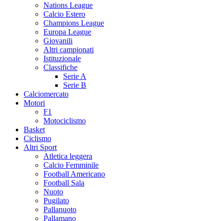
Nations League
Calcio Estero
Champions League
Europa League
Giovanili
Altri campionati
Istituzionale
Classifiche
Serie A
Serie B
Calciomercato
Motori
F1
Motociclismo
Basket
Ciclismo
Altri Sport
Atletica leggera
Calcio Femminile
Football Americano
Football Sala
Nuoto
Pugilato
Pallanuoto
Pallamano