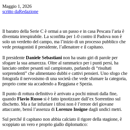
Maggio 1, 2026
scritto da
Redazione
Il baratro della Serie C è ormai a un passo e in casa Pescara l’aria è
diventata irrespirabile. La sconfitta per 1-0 contro il Padova non è
solo un verdetto del campo, ma l’inizio di un processo pubblico che
vede protagonisti il presidente, l’allenatore e il capitano.
Il presidente
Daniele Sebastiani
non ha usato giri di parole per
sfogare la sua amarezza. Oltre al rammarico per i punti persi, ha
lanciato ombre pesanti sul campionato, parlando di “risultati
sorprendenti” che alimentano dubbi e cattivi pensieri. Uno sfogo che
fotografa il nervosismo di una società che vede sfumare la categoria,
proprio come sta accadendo a Reggiana e Spezia.
Il punto di rottura definitivo è arrivato a pochi minuti dalla fine,
quando
Flavio Russo
si è fatto ipnotizzare dall’ex Sorrentino sul
dischetto. Ma a far infuriare i tifosi non è l’errore del giovane
attaccante, bensì l’assenza di
Lorenzo Insigne
dagli undici metri.
Sul perché il capitano non abbia calciato il rigore della stagione, è
scoppiato un vero e proprio giallo diplomatico: