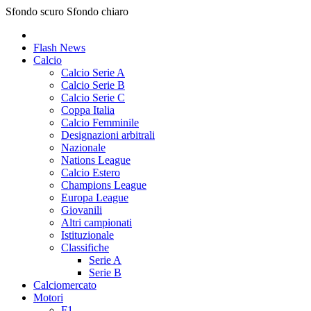
Sfondo scuro
Sfondo chiaro
Flash News
Calcio
Calcio Serie A
Calcio Serie B
Calcio Serie C
Coppa Italia
Calcio Femminile
Designazioni arbitrali
Nazionale
Nations League
Calcio Estero
Champions League
Europa League
Giovanili
Altri campionati
Istituzionale
Classifiche
Serie A
Serie B
Calciomercato
Motori
F1