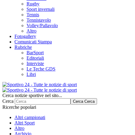
Rugby
Sport invernali
Tennis
Tennistavolo
Volley/Pallavolo
Altro
Fotogallery
Comunicati Stampa
Rubriche
BarSport
Editoriali
Interviste
Le Teche GDS
Libri
Cerca notizie sportive nel sito...
Cerca
Cerca
Cerca
Ricerche popolari
Altri campionati
Altri Sport
Altro
Archivio