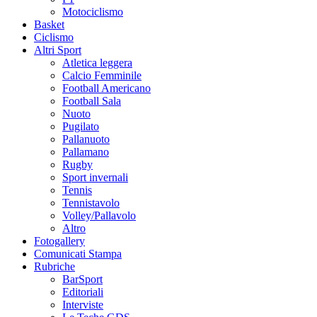
Motociclismo
Basket
Ciclismo
Altri Sport
Atletica leggera
Calcio Femminile
Football Americano
Football Sala
Nuoto
Pugilato
Pallanuoto
Pallamano
Rugby
Sport invernali
Tennis
Tennistavolo
Volley/Pallavolo
Altro
Fotogallery
Comunicati Stampa
Rubriche
BarSport
Editoriali
Interviste