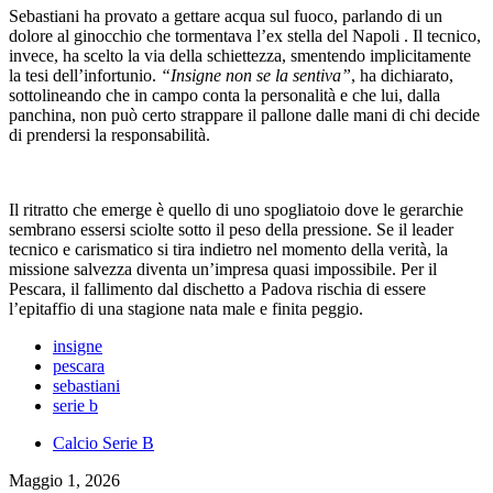
Sebastiani ha provato a gettare acqua sul fuoco, parlando di un
dolore al ginocchio che tormentava l’ex stella del Napoli . Il tecnico,
invece, ha scelto la via della schiettezza, smentendo implicitamente
la tesi dell’infortunio.
“Insigne non se la sentiva”
, ha dichiarato,
sottolineando che in campo conta la personalità e che lui, dalla
panchina, non può certo strappare il pallone dalle mani di chi decide
di prendersi la responsabilità.
Il ritratto che emerge è quello di uno spogliatoio dove le gerarchie
sembrano essersi sciolte sotto il peso della pressione. Se il leader
tecnico e carismatico si tira indietro nel momento della verità, la
missione salvezza diventa un’impresa quasi impossibile. Per il
Pescara, il fallimento dal dischetto a Padova rischia di essere
l’epitaffio di una stagione nata male e finita peggio.
insigne
pescara
sebastiani
serie b
Calcio Serie B
Maggio 1, 2026