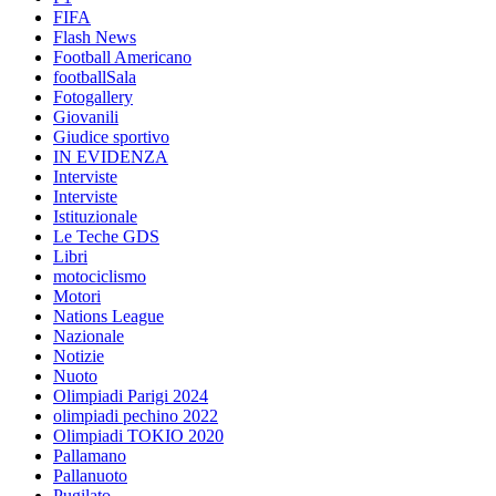
FIFA
Flash News
Football Americano
footballSala
Fotogallery
Giovanili
Giudice sportivo
IN EVIDENZA
Interviste
Interviste
Istituzionale
Le Teche GDS
Libri
motociclismo
Motori
Nations League
Nazionale
Notizie
Nuoto
Olimpiadi Parigi 2024
olimpiadi pechino 2022
Olimpiadi TOKIO 2020
Pallamano
Pallanuoto
Pugilato