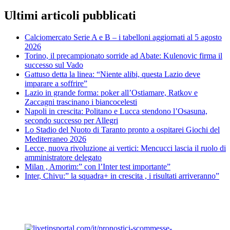
Ultimi articoli pubblicati
Calciomercato Serie A e B – i tabelloni aggiornati al 5 agosto
2026
Torino, il precampionato sorride ad Abate: Kulenovic firma il
successo sul Vado
Gattuso detta la linea: “Niente alibi, questa Lazio deve
imparare a soffrire”
Lazio in grande forma: poker all’Ostiamare, Ratkov e
Zaccagni trascinano i biancocelesti
Napoli in crescita: Politano e Lucca stendono l’Osasuna,
secondo successo per Allegri
Lo Stadio del Nuoto di Taranto pronto a ospitarei Giochi del
Mediterraneo 2026
Lecce, nuova rivoluzione ai vertici: Mencucci lascia il ruolo di
amministratore delegato
Milan , Amorim:” con l’Inter test importante”
Inter, Chivu:” la squadra+ in crescita , i risultati arriveranno”