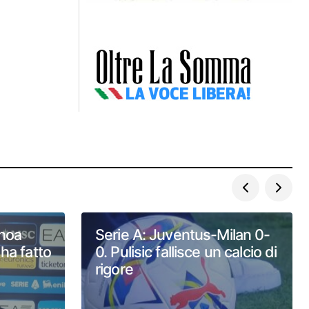
enoa
Serie A: Juventus-Milan 0-
 ha fatto
0. Pulisic fallisce un calcio di
rigore