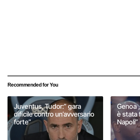
Recommended for You
Juventus, Tudor:” gara
Genoa , 
dificile contro un’avversario
è stata 
forte”
Napoli”