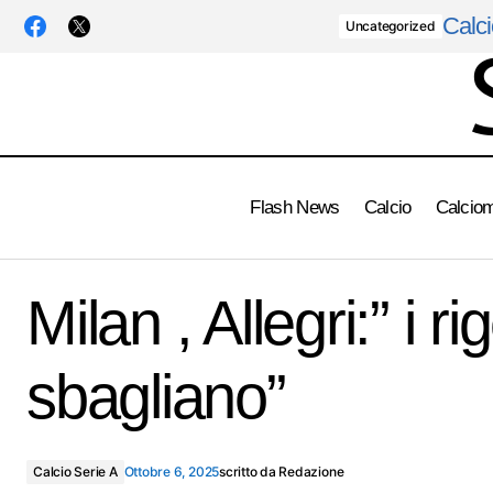
Calci
Uncategorized
Flash News
Calcio
Calcio
Juventus, Tudor:" gara dificile contro
Milan , Allegri:” i rig
un'avversario forte"
sbagliano”
Calcio Serie A
Ottobre 6, 2025
scritto da
Redazione