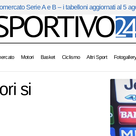
omercato Serie A e B – i tabelloni aggiornati al 5 a
mercato
Motori
Basket
Ciclismo
Altri Sport
Fotogaller
Milan , Allegri:” i rigori si sbagliano”
Calcio Serie A
ori si