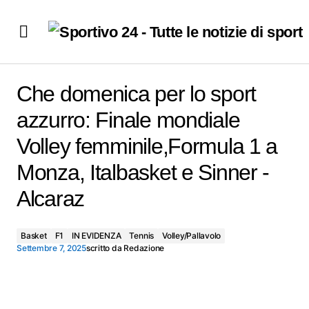
Che domenica per lo sport azzurro: Finale mondiale
Volley femminile,Formula 1 a Monza, Italbasket e Sinner
Che domenica per lo sport
-Alcaraz
azzurro: Finale mondiale
Volley femminile,Formula 1 a
Monza, Italbasket e Sinner -
Alcaraz
Basket
F1
IN EVIDENZA
Tennis
Volley/Pallavolo
Settembre 7, 2025
scritto da
Redazione