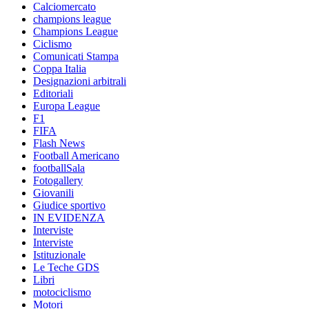
Calciomercato
champions league
Champions League
Ciclismo
Comunicati Stampa
Coppa Italia
Designazioni arbitrali
Editoriali
Europa League
F1
FIFA
Flash News
Football Americano
footballSala
Fotogallery
Giovanili
Giudice sportivo
IN EVIDENZA
Interviste
Interviste
Istituzionale
Le Teche GDS
Libri
motociclismo
Motori