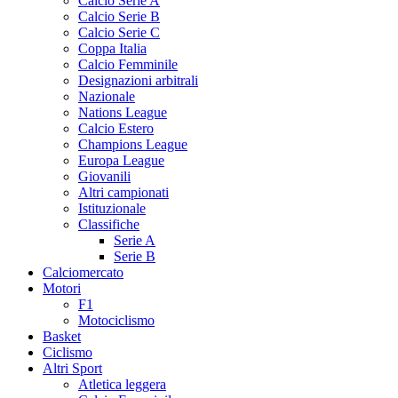
Calcio Serie A
Calcio Serie B
Calcio Serie C
Coppa Italia
Calcio Femminile
Designazioni arbitrali
Nazionale
Nations League
Calcio Estero
Champions League
Europa League
Giovanili
Altri campionati
Istituzionale
Classifiche
Serie A
Serie B
Calciomercato
Motori
F1
Motociclismo
Basket
Ciclismo
Altri Sport
Atletica leggera