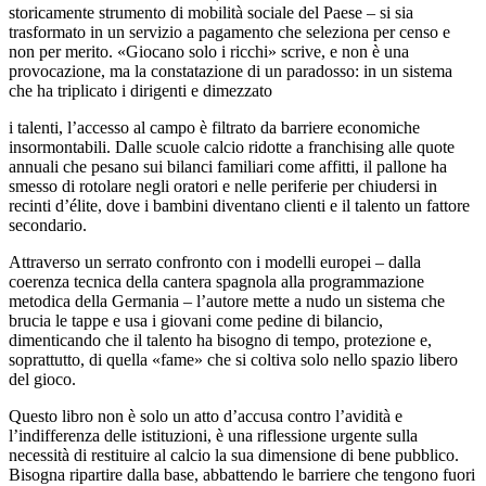
storicamente strumento di mobilità sociale del Paese – si sia
trasformato in un servizio a pagamento che seleziona per censo e
non per merito. «Giocano solo i ricchi» scrive, e non è una
provocazione, ma la constatazione di un paradosso: in un sistema
che ha triplicato i dirigenti e dimezzato
i talenti, l’accesso al campo è filtrato da barriere economiche
insormontabili. Dalle scuole calcio ridotte a franchising alle quote
annuali che pesano sui bilanci familiari come affitti, il pallone ha
smesso di rotolare negli oratori e nelle periferie per chiudersi in
recinti d’élite, dove i bambini diventano clienti e il talento un fattore
secondario.
Attraverso un serrato confronto con i modelli europei – dalla
coerenza tecnica della cantera spagnola alla programmazione
metodica della Germania – l’autore mette a nudo un sistema che
brucia le tappe e usa i giovani come pedine di bilancio,
dimenticando che il talento ha bisogno di tempo, protezione e,
soprattutto, di quella «fame» che si coltiva solo nello spazio libero
del gioco.
Questo libro non è solo un atto d’accusa contro l’avidità e
l’indifferenza delle istituzioni, è una riflessione urgente sulla
necessità di restituire al calcio la sua dimensione di bene pubblico.
Bisogna ripartire dalla base, abbattendo le barriere che tengono fuori