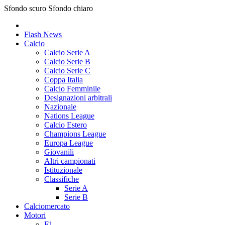
Sfondo scuro
Sfondo chiaro
Flash News
Calcio
Calcio Serie A
Calcio Serie B
Calcio Serie C
Coppa Italia
Calcio Femminile
Designazioni arbitrali
Nazionale
Nations League
Calcio Estero
Champions League
Europa League
Giovanili
Altri campionati
Istituzionale
Classifiche
Serie A
Serie B
Calciomercato
Motori
F1