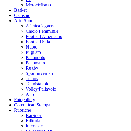
Motociclismo
Basket
Ciclismo
Altri Sport
Atletica leggera
Calcio Femminile
Football Americano
Football Sala
Nuoto
Pugilato
Pallanuoto
Pallamano
Rugby
Sport invernali
Tennis
Tennistavolo
Volley/Pallavolo
Altro
Fotogallery
Comunicati Stampa
Rubriche
BarSport
Editoriali
Interviste