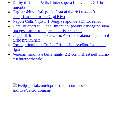
Derby d’Italia a Perth, l’Inter supera la Juventus: 2-1 in
rimonta
Cagliari-Nizza 0-0, poi la festa ai rigori: i rossoblù
conquistano il Trofeo Gigi Riva
Napoli-Celta Vigo 1-1: Junglà risponde a Di Lo renzo
Uefa, riflettori su Gianni Infantino: possibile indagine sulla
sua gestione e su un presunto risarcimento
Coppa Italia, subito emozioni: Ascoli e Catania superano il
turno preliminare
Torino, trionfo nel Trofeo Criscitiello: Avellino battuto ai
rigori
Venezia, rimonta e beffa finale: 2-2 con il Brest nell’ultimo
test internazionale