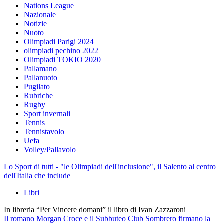
Nations League
Nazionale
Notizie
Nuoto
Olimpiadi Parigi 2024
olimpiadi pechino 2022
Olimpiadi TOKIO 2020
Pallamano
Pallanuoto
Pugilato
Rubriche
Rugby
Sport invernali
Tennis
Tennistavolo
Uefa
Volley/Pallavolo
Lo Sport di tutti - "le Olimpiadi dell'inclusione", il Salento al centro
dell'Italia che include
Libri
In libreria “Per Vincere domani” il libro di Ivan Zazzaroni
Il romano Morgan Croce e il Subbuteo Club Sombrero firmano la