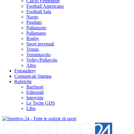
Calcio Femminile
Football Americano
Football Sala
Nuoto
Pugilato
Pallanuoto
Pallamano
Rugby
Sport invernali
Tennis
Tennistavolo
Volley/Pallavolo
Altro
Fotogallery
Comunicati Stampa
Rubriche
BarSport
Editoriali
Interviste
Le Teche GDS
Libri