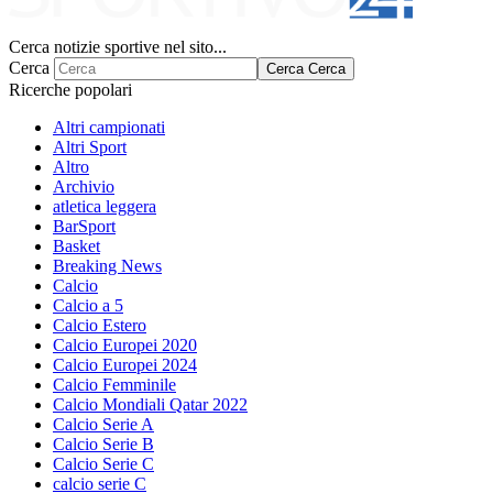
Cerca notizie sportive nel sito...
Cerca
Cerca
Cerca
Ricerche popolari
Altri campionati
Altri Sport
Altro
Archivio
atletica leggera
BarSport
Basket
Breaking News
Calcio
Calcio a 5
Calcio Estero
Calcio Europei 2020
Calcio Europei 2024
Calcio Femminile
Calcio Mondiali Qatar 2022
Calcio Serie A
Calcio Serie B
Calcio Serie C
calcio serie C