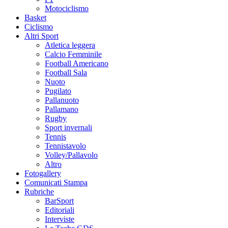
Motociclismo
Basket
Ciclismo
Altri Sport
Atletica leggera
Calcio Femminile
Football Americano
Football Sala
Nuoto
Pugilato
Pallanuoto
Pallamano
Rugby
Sport invernali
Tennis
Tennistavolo
Volley/Pallavolo
Altro
Fotogallery
Comunicati Stampa
Rubriche
BarSport
Editoriali
Interviste