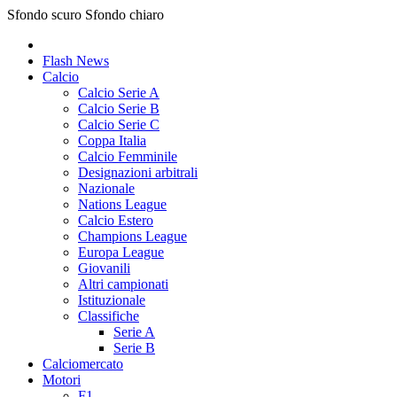
Sfondo scuro
Sfondo chiaro
Flash News
Calcio
Calcio Serie A
Calcio Serie B
Calcio Serie C
Coppa Italia
Calcio Femminile
Designazioni arbitrali
Nazionale
Nations League
Calcio Estero
Champions League
Europa League
Giovanili
Altri campionati
Istituzionale
Classifiche
Serie A
Serie B
Calciomercato
Motori
F1