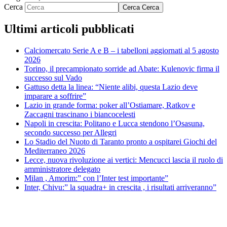
Cerca
Cerca
Cerca
Ultimi articoli pubblicati
Calciomercato Serie A e B – i tabelloni aggiornati al 5 agosto
2026
Torino, il precampionato sorride ad Abate: Kulenovic firma il
successo sul Vado
Gattuso detta la linea: “Niente alibi, questa Lazio deve
imparare a soffrire”
Lazio in grande forma: poker all’Ostiamare, Ratkov e
Zaccagni trascinano i biancocelesti
Napoli in crescita: Politano e Lucca stendono l’Osasuna,
secondo successo per Allegri
Lo Stadio del Nuoto di Taranto pronto a ospitarei Giochi del
Mediterraneo 2026
Lecce, nuova rivoluzione ai vertici: Mencucci lascia il ruolo di
amministratore delegato
Milan , Amorim:” con l’Inter test importante”
Inter, Chivu:” la squadra+ in crescita , i risultati arriveranno”