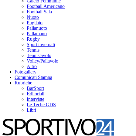
Calcio Femminile
Football Americano
Football Sala
Nuoto
Pugilato
Pallanuoto
Pallamano
Rugby
Sport invernali
Tennis
Tennistavolo
Volley/Pallavolo
Altro
Fotogallery
Comunicati Stampa
Rubriche
BarSport
Editoriali
Interviste
Le Teche GDS
Libri