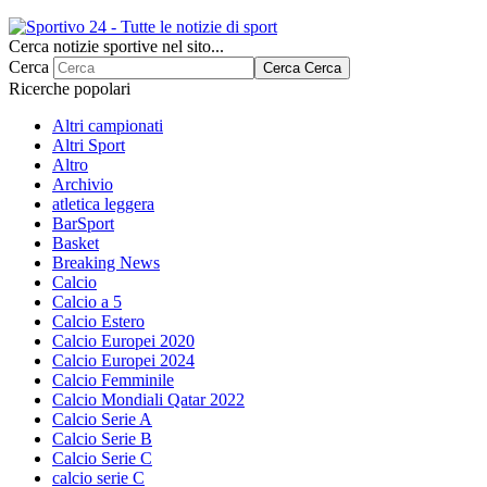
Cerca notizie sportive nel sito...
Cerca
Cerca
Cerca
Ricerche popolari
Altri campionati
Altri Sport
Altro
Archivio
atletica leggera
BarSport
Basket
Breaking News
Calcio
Calcio a 5
Calcio Estero
Calcio Europei 2020
Calcio Europei 2024
Calcio Femminile
Calcio Mondiali Qatar 2022
Calcio Serie A
Calcio Serie B
Calcio Serie C
calcio serie C