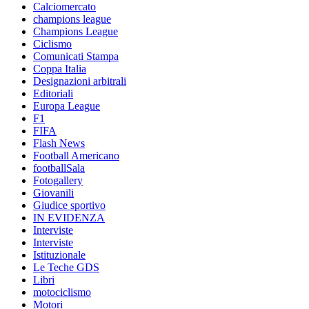
Calciomercato
champions league
Champions League
Ciclismo
Comunicati Stampa
Coppa Italia
Designazioni arbitrali
Editoriali
Europa League
F1
FIFA
Flash News
Football Americano
footballSala
Fotogallery
Giovanili
Giudice sportivo
IN EVIDENZA
Interviste
Interviste
Istituzionale
Le Teche GDS
Libri
motociclismo
Motori