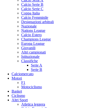
Calcio Serie A
Calcio Serie B
Calcio Serie C
Coppa Italia
Calcio Femminile
Designazioni arbitrali
Nazionale
Nations League
Calcio Estero
Champions League
Europa League
Giovanili
Altri campionati
Istituzionale
Classifiche
Serie A
Serie B
Calciomercato
Motori
F1
Motociclismo
Basket
Ciclismo
Altri Sport
Atletica leggera