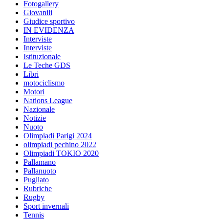
Fotogallery
Giovanili
Giudice sportivo
IN EVIDENZA
Interviste
Interviste
Istituzionale
Le Teche GDS
Libri
motociclismo
Motori
Nations League
Nazionale
Notizie
Nuoto
Olimpiadi Parigi 2024
olimpiadi pechino 2022
Olimpiadi TOKIO 2020
Pallamano
Pallanuoto
Pugilato
Rubriche
Rugby
Sport invernali
Tennis