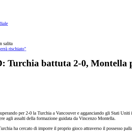
diale
 salita
errà rischiato"
 Turchia battuta 2-0, Montella p
uperando per 2-0 la Turchia a Vancouver e agganciando gli Stati Uniti i
tere agli assalti della formazione guidata da Vincenzo Montella.
Turchia ha cercato di imporre il proprio gioco attraverso il possesso palla