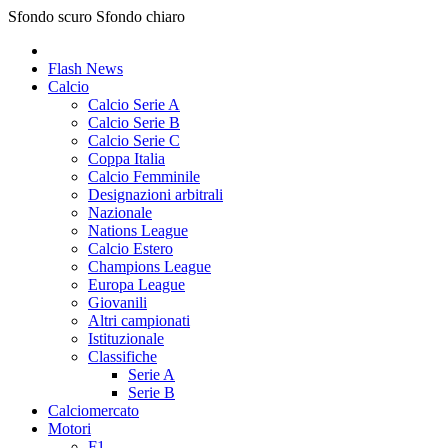
Sfondo scuro
Sfondo chiaro
Flash News
Calcio
Calcio Serie A
Calcio Serie B
Calcio Serie C
Coppa Italia
Calcio Femminile
Designazioni arbitrali
Nazionale
Nations League
Calcio Estero
Champions League
Europa League
Giovanili
Altri campionati
Istituzionale
Classifiche
Serie A
Serie B
Calciomercato
Motori
F1