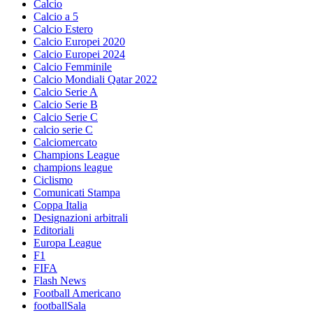
Calcio
Calcio a 5
Calcio Estero
Calcio Europei 2020
Calcio Europei 2024
Calcio Femminile
Calcio Mondiali Qatar 2022
Calcio Serie A
Calcio Serie B
Calcio Serie C
calcio serie C
Calciomercato
Champions League
champions league
Ciclismo
Comunicati Stampa
Coppa Italia
Designazioni arbitrali
Editoriali
Europa League
F1
FIFA
Flash News
Football Americano
footballSala