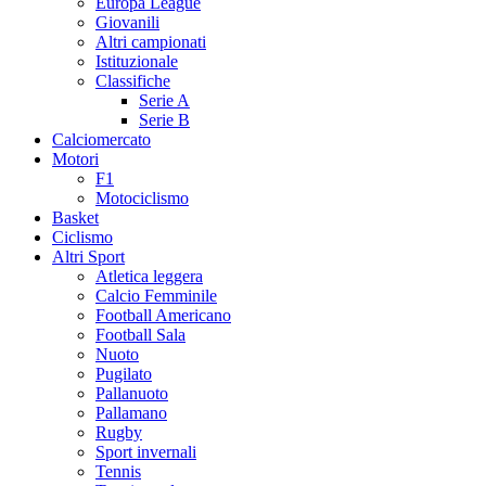
Europa League
Giovanili
Altri campionati
Istituzionale
Classifiche
Serie A
Serie B
Calciomercato
Motori
F1
Motociclismo
Basket
Ciclismo
Altri Sport
Atletica leggera
Calcio Femminile
Football Americano
Football Sala
Nuoto
Pugilato
Pallanuoto
Pallamano
Rugby
Sport invernali
Tennis