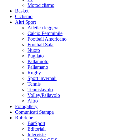
Motociclismo
Basket
Ciclismo
Altri Sport
Atletica leggera
Calcio Femminile
Football Americano
Football Sala
Nuoto
Pugilato
Pallanuoto
Pallamano
Rugby
Sport invernali
Tennis
Tennistavolo
Volley/Pallavolo
Altro
Fotogallery
Comunicati Stampa
Rubriche
BarSport
Editoriali
Interviste