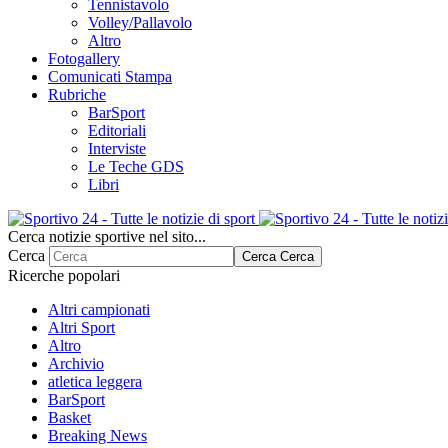
Tennistavolo
Volley/Pallavolo
Altro
Fotogallery
Comunicati Stampa
Rubriche
BarSport
Editoriali
Interviste
Le Teche GDS
Libri
Cerca notizie sportive nel sito...
Cerca
Cerca
Cerca
Ricerche popolari
Altri campionati
Altri Sport
Altro
Archivio
atletica leggera
BarSport
Basket
Breaking News