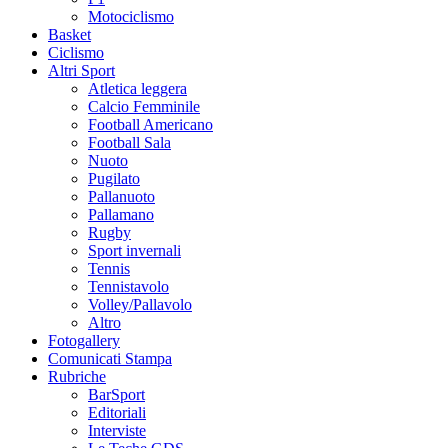
Motociclismo
Basket
Ciclismo
Altri Sport
Atletica leggera
Calcio Femminile
Football Americano
Football Sala
Nuoto
Pugilato
Pallanuoto
Pallamano
Rugby
Sport invernali
Tennis
Tennistavolo
Volley/Pallavolo
Altro
Fotogallery
Comunicati Stampa
Rubriche
BarSport
Editoriali
Interviste