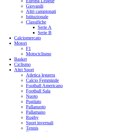
Europa League
Giovanili
Altri campionati
Istituzionale
Classifiche
Serie A
Serie B
Calciomercato
Motori
F1
Motociclismo
Basket
Ciclismo
Altri Sport
Atletica leggera
Calcio Femminile
Football Americano
Football Sala
Nuoto
Pugilato
Pallanuoto
Pallamano
Rugby
Sport invernali
Tennis