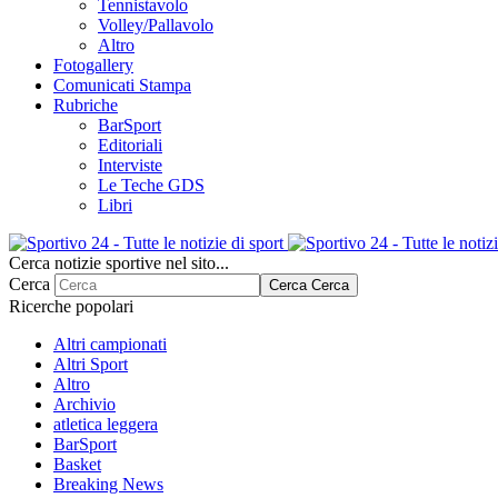
Tennistavolo
Volley/Pallavolo
Altro
Fotogallery
Comunicati Stampa
Rubriche
BarSport
Editoriali
Interviste
Le Teche GDS
Libri
Cerca notizie sportive nel sito...
Cerca
Cerca
Cerca
Ricerche popolari
Altri campionati
Altri Sport
Altro
Archivio
atletica leggera
BarSport
Basket
Breaking News