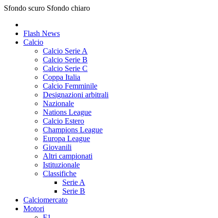
Sfondo scuro
Sfondo chiaro
Flash News
Calcio
Calcio Serie A
Calcio Serie B
Calcio Serie C
Coppa Italia
Calcio Femminile
Designazioni arbitrali
Nazionale
Nations League
Calcio Estero
Champions League
Europa League
Giovanili
Altri campionati
Istituzionale
Classifiche
Serie A
Serie B
Calciomercato
Motori
F1