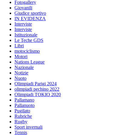
Fotogallery
Giovanili
Giudice sportivo
IN EVIDENZA
Interviste
Interviste
Istituzionale
Le Teche GDS
Libri
motociclismo
Motori
Nations League
Nazionale
Notizie
Nuoto
Olimpiadi Parigi 2024
olimpiadi pechino 2022
Olimpiadi TOKIO 2020
Pallamano
Pallanuoto
Pugilato
Rubriche
Rugby
Sport invernali
Tennis