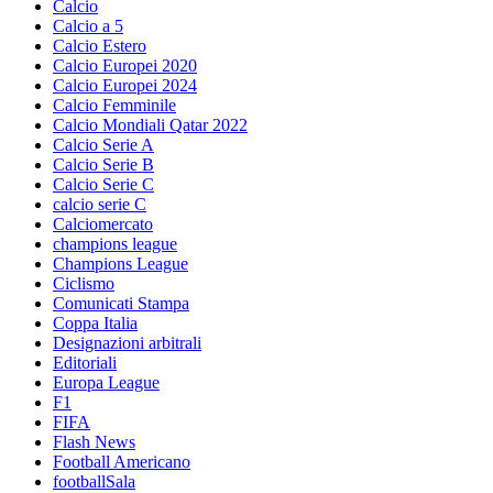
Calcio
Calcio a 5
Calcio Estero
Calcio Europei 2020
Calcio Europei 2024
Calcio Femminile
Calcio Mondiali Qatar 2022
Calcio Serie A
Calcio Serie B
Calcio Serie C
calcio serie C
Calciomercato
champions league
Champions League
Ciclismo
Comunicati Stampa
Coppa Italia
Designazioni arbitrali
Editoriali
Europa League
F1
FIFA
Flash News
Football Americano
footballSala