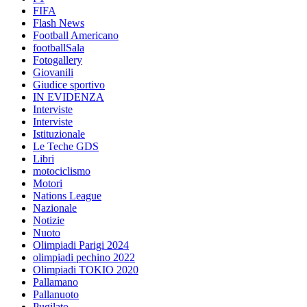
FIFA
Flash News
Football Americano
footballSala
Fotogallery
Giovanili
Giudice sportivo
IN EVIDENZA
Interviste
Interviste
Istituzionale
Le Teche GDS
Libri
motociclismo
Motori
Nations League
Nazionale
Notizie
Nuoto
Olimpiadi Parigi 2024
olimpiadi pechino 2022
Olimpiadi TOKIO 2020
Pallamano
Pallanuoto
Pugilato