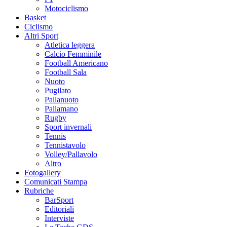
Motociclismo
Basket
Ciclismo
Altri Sport
Atletica leggera
Calcio Femminile
Football Americano
Football Sala
Nuoto
Pugilato
Pallanuoto
Pallamano
Rugby
Sport invernali
Tennis
Tennistavolo
Volley/Pallavolo
Altro
Fotogallery
Comunicati Stampa
Rubriche
BarSport
Editoriali
Interviste