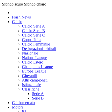
Sfondo scuro
Sfondo chiaro
Flash News
Calcio
Calcio Serie A
Calcio Serie B
Calcio Serie C
Coppa Italia
Calcio Femminile
Designazioni arbitrali
Nazionale
Nations League
Calcio Estero
Champions League
Europa League
Giovanili
Altri campionati
Istituzionale
Classifiche
Serie A
Serie B
Calciomercato
Motori
F1