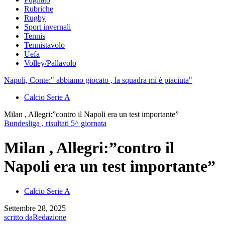
Rubriche
Rugby
Sport invernali
Tennis
Tennistavolo
Uefa
Volley/Pallavolo
Napoli, Conte:" abbiamo giocato , la squadra mi è piaciuta"
Calcio Serie A
Milan , Allegri:”contro il Napoli era un test importante”
Bundesliga , risultati 5^ giornata
Milan , Allegri:”contro il
Napoli era un test importante”
Calcio Serie A
Settembre 28, 2025
scritto da
Redazione