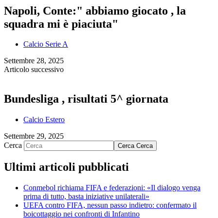
Napoli, Conte:" abbiamo giocato , la
squadra mi è piaciuta"
Calcio Serie A
Settembre 28, 2025
Articolo successivo
Bundesliga , risultati 5^ giornata
Calcio Estero
Settembre 29, 2025
Cerca
Cerca
Cerca
Ultimi articoli pubblicati
Conmebol richiama FIFA e federazioni: «Il dialogo venga
prima di tutto, basta iniziative unilaterali»
UEFA contro FIFA, nessun passo indietro: confermato il
boicottaggio nei confronti di Infantino