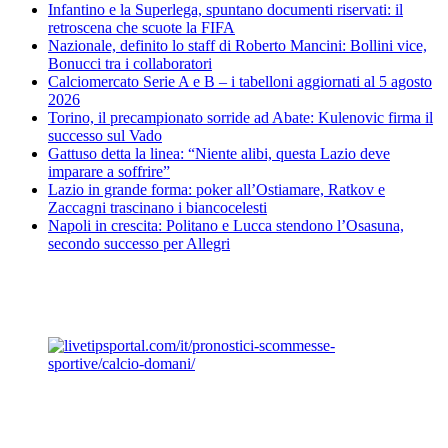
Infantino e la Superlega, spuntano documenti riservati: il
retroscena che scuote la FIFA
Nazionale, definito lo staff di Roberto Mancini: Bollini vice,
Bonucci tra i collaboratori
Calciomercato Serie A e B – i tabelloni aggiornati al 5 agosto
2026
Torino, il precampionato sorride ad Abate: Kulenovic firma il
successo sul Vado
Gattuso detta la linea: “Niente alibi, questa Lazio deve
imparare a soffrire”
Lazio in grande forma: poker all’Ostiamare, Ratkov e
Zaccagni trascinano i biancocelesti
Napoli in crescita: Politano e Lucca stendono l’Osasuna,
secondo successo per Allegri