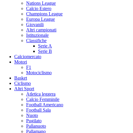
Nations League
Calcio Estero
Champions League
Europa League
Giovanili
Altri campionati
Istituzionale
Classifiche
Serie A
Serie B
Calciomercato
Motori
F1
Motociclismo
Basket
Ciclismo
Altri Sport
Atletica leggera
Calcio Femminile
Football Americano
Football Sala
Nuoto
Pugilato
Pallanuoto
Pallamano