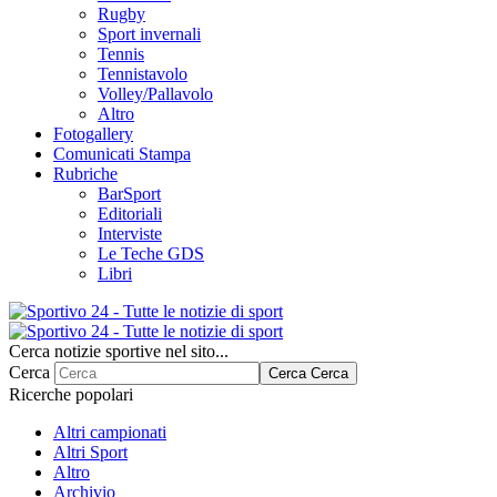
Rugby
Sport invernali
Tennis
Tennistavolo
Volley/Pallavolo
Altro
Fotogallery
Comunicati Stampa
Rubriche
BarSport
Editoriali
Interviste
Le Teche GDS
Libri
Cerca notizie sportive nel sito...
Cerca
Cerca
Cerca
Ricerche popolari
Altri campionati
Altri Sport
Altro
Archivio