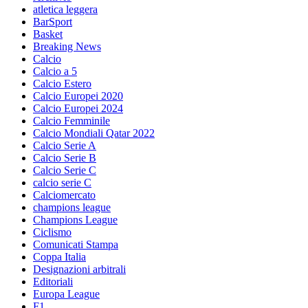
atletica leggera
BarSport
Basket
Breaking News
Calcio
Calcio a 5
Calcio Estero
Calcio Europei 2020
Calcio Europei 2024
Calcio Femminile
Calcio Mondiali Qatar 2022
Calcio Serie A
Calcio Serie B
Calcio Serie C
calcio serie C
Calciomercato
champions league
Champions League
Ciclismo
Comunicati Stampa
Coppa Italia
Designazioni arbitrali
Editoriali
Europa League
F1