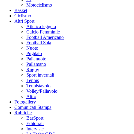
Motociclismo
Basket
Ciclismo
Altri Sport
Atletica leggera
Calcio Femminile
Football Americano
Football Sala
Nuoto
Pugilato
Pallanuoto
Pallamano
Rugby
Sport invernali
Tennis
Tennistavolo
Volley/Pallavolo
Altro
Fotogallery
Comunicati Stampa
Rubriche
BarSport
Editoriali
Interviste