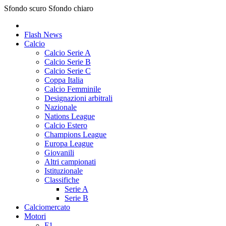
Sfondo scuro
Sfondo chiaro
Flash News
Calcio
Calcio Serie A
Calcio Serie B
Calcio Serie C
Coppa Italia
Calcio Femminile
Designazioni arbitrali
Nazionale
Nations League
Calcio Estero
Champions League
Europa League
Giovanili
Altri campionati
Istituzionale
Classifiche
Serie A
Serie B
Calciomercato
Motori
F1