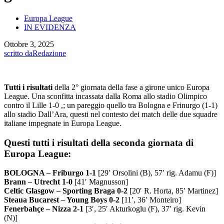
Europa League
IN EVIDENZA
Ottobre 3, 2025
scritto da
Redazione
Tutti i risultati
della 2° giornata della fase a girone unico Europa
League. Una sconfitta incassata dalla Roma allo stadio Olimpico
contro il Lille 1-0 ,; un pareggio quello tra Bologna e Frinurgo (1-1)
allo stadio Dall’Ara, questi nel contesto dei match delle due squadre
italiane impegnate in Europa League.
Questi tutti i risultati della seconda giornata di
Europa League:
BOLOGNA – Friburgo 1-1
[29′ Orsolini (B), 57′ rig. Adamu (F)]
Brann – Utrecht 1-0
[41′ Magnusson]
Celtic Glasgow – Sporting Braga 0-2
[20′ R. Horta, 85′ Martinez]
Steaua Bucarest – Young Boys 0-2
[11′, 36′ Monteiro]
Fenerbahçe – Nizza 2-1
[3′, 25′ Akturkoglu (F), 37′ rig. Kevin
(N)]