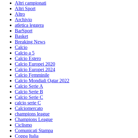
Altri campionati
Altri Sport
Altro
Archivio
atletica leggera
BarSport
Basket
Breaking News
Calcio
Calcio a 5
Calcio Estero
Calcio Europei 2020
Calcio Europei 2024
Calcio Femminile
Calcio Mondiali Qatar 2022
Calcio Serie A
Calcio Serie B
Calcio Serie C
calcio serie C
Calciomercato
champions league
Champions League
Ciclismo
Comunicati Stampa
Coppa Italia