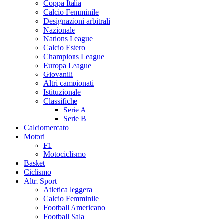
Coppa Italia
Calcio Femminile
Designazioni arbitrali
Nazionale
Nations League
Calcio Estero
Champions League
Europa League
Giovanili
Altri campionati
Istituzionale
Classifiche
Serie A
Serie B
Calciomercato
Motori
F1
Motociclismo
Basket
Ciclismo
Altri Sport
Atletica leggera
Calcio Femminile
Football Americano
Football Sala