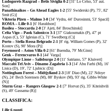
Ludogorets Razgrad – Betis Siviglia 0-2
[31′ Lo Celso, 53′ aut.
Son]
Panathinaikos – Go Ahead Eagles 1-2
[55′ Swiderski (P), 75′, 82′
Smit (G)]
Viktoria Plzen – Malmo 3-0
[34′ Vydra, 44′ Durosinmi, 53′ Spacil]
ROMA – Lille 0-1
[6′ Haraldson]
Basilea – Stoccarda 2-0
[3′ Ajeti, 84′ Broschinski]
Celta Vigo – Paok Salonicco 3-1
[37′ Giakoumakis (P), 47′ pt
Aspas (C), 53′ Iglesias (C), 71′ Swedberg (C)]
Porto – Stella Rossa Belgrado 2-1
[8′ rig. William Gomes (P), 32′
Kostov (S), 90′ Mora (P)]
Feyenoord – Aston Villa 0-2
[61′ Buendia, 79′ McGinn]
Genk – Ferencvaros 0-1
[44′ Varga]
Olympique Lione – Salisburgo 2-0
[11′ Satriano, 57′ Kluivert]
Maccabi Tel Aviv – Dinamo Zagabria 1-3
[14′ Abu Farhi (M), 16′
Lisica (D), 19′, 72′ Ljubicic (D)]
Nottingham Forest – Midtjylland 2-3
[18′ Diao (M), 22′ Ndoye
(N), 24′ Bech Sorensen (M), 88′ Byskov (M), 93′ rig. Gibbs-White
(N)]
Sturm Graz – Rangers Glasgow 2-1
[7′ Horvat (S), 35′ Kiteishvili
(S), 49′ Gassama (R)]
CLASSIFICA:
Lille 6 punti