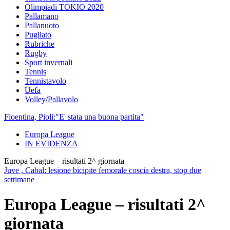
Olimpiadi TOKIO 2020
Pallamano
Pallanuoto
Pugilato
Rubriche
Rugby
Sport invernali
Tennis
Tennistavolo
Uefa
Volley/Pallavolo
Fioentina, Pioli:"E' stata una buona partita"
Europa League
IN EVIDENZA
Europa League – risultati 2^ giornata
Juve , Cabal: lesione bicipite femorale coscia destra, stop due
settimane
Europa League – risultati 2^
giornata