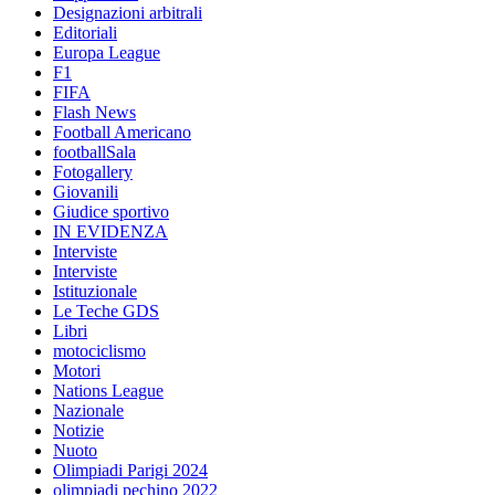
Designazioni arbitrali
Editoriali
Europa League
F1
FIFA
Flash News
Football Americano
footballSala
Fotogallery
Giovanili
Giudice sportivo
IN EVIDENZA
Interviste
Interviste
Istituzionale
Le Teche GDS
Libri
motociclismo
Motori
Nations League
Nazionale
Notizie
Nuoto
Olimpiadi Parigi 2024
olimpiadi pechino 2022