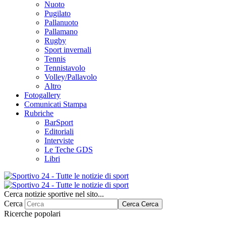
Nuoto
Pugilato
Pallanuoto
Pallamano
Rugby
Sport invernali
Tennis
Tennistavolo
Volley/Pallavolo
Altro
Fotogallery
Comunicati Stampa
Rubriche
BarSport
Editoriali
Interviste
Le Teche GDS
Libri
Cerca notizie sportive nel sito...
Cerca
Cerca
Cerca
Ricerche popolari