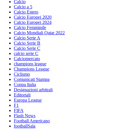
Calcio
Calcio a 5
Calcio Estero
Calcio Europei 2020
Calcio Europei 2024
Calcio Femminile
Calcio Mondiali Qatar 2022
Calcio Serie A
Calcio Serie B
Calcio Serie C
calcio serie C
Calciomercato
champions league
Champions League
Ciclismo
Comunicati Stampa
Coppa Italia
Designazioni arbitrali
Editoriali
Europa League
F1
FIFA
Flash News
Football Americano
footballSala