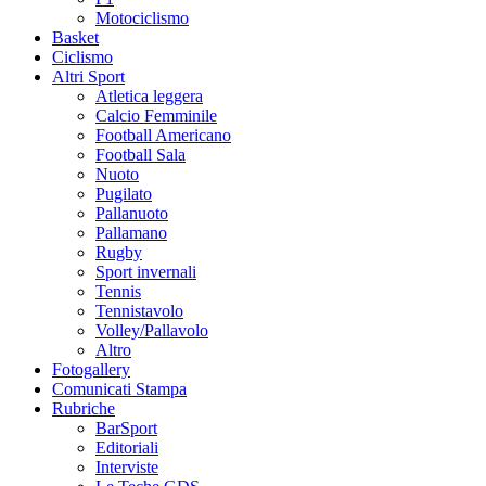
Motociclismo
Basket
Ciclismo
Altri Sport
Atletica leggera
Calcio Femminile
Football Americano
Football Sala
Nuoto
Pugilato
Pallanuoto
Pallamano
Rugby
Sport invernali
Tennis
Tennistavolo
Volley/Pallavolo
Altro
Fotogallery
Comunicati Stampa
Rubriche
BarSport
Editoriali
Interviste