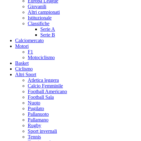
Europa League
Giovanili
Altri campionati
Istituzionale
Classifiche
Serie A
Serie B
Calciomercato
Motori
F1
Motociclismo
Basket
Ciclismo
Altri Sport
Atletica leggera
Calcio Femminile
Football Americano
Football Sala
Nuoto
Pugilato
Pallanuoto
Pallamano
Rugby
Sport invernali
Tennis