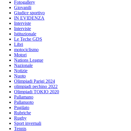
Fotogallery
Giovanili
Giudice sportivo
IN EVIDENZA
Interviste
Interviste
Istituzionale
Le Teche GDS
Libri
motociclismo
Motori
Nations League
Nazionale
Notizie
Nuoto
Olimpiadi Parigi 2024
olimpiadi pechino 2022
Olimpiadi TOKIO 2020
Pallamano
Pallanuoto
Pugilato
Rubriche
Rugby
Sport invernali
Tennis