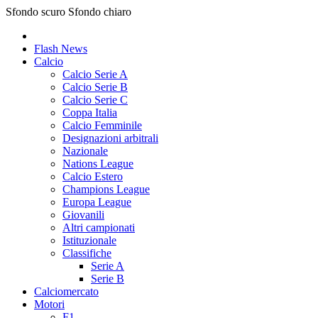
Sfondo scuro
Sfondo chiaro
Flash News
Calcio
Calcio Serie A
Calcio Serie B
Calcio Serie C
Coppa Italia
Calcio Femminile
Designazioni arbitrali
Nazionale
Nations League
Calcio Estero
Champions League
Europa League
Giovanili
Altri campionati
Istituzionale
Classifiche
Serie A
Serie B
Calciomercato
Motori
F1