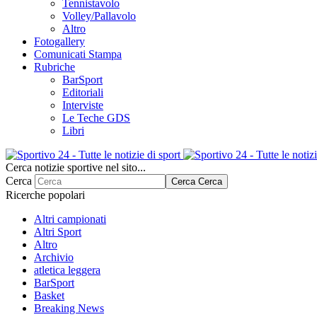
Tennistavolo
Volley/Pallavolo
Altro
Fotogallery
Comunicati Stampa
Rubriche
BarSport
Editoriali
Interviste
Le Teche GDS
Libri
Cerca notizie sportive nel sito...
Cerca
Cerca
Cerca
Ricerche popolari
Altri campionati
Altri Sport
Altro
Archivio
atletica leggera
BarSport
Basket
Breaking News