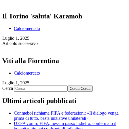
Il Torino 'saluta' Karamoh
Calciomercato
Luglio 1, 2025
Articolo successivo
Viti alla Fiorentina
Calciomercato
Luglio 1, 2025
Cerca
Cerca
Cerca
Ultimi articoli pubblicati
Conmebol richiama FIFA e federazioni: «Il dialogo venga
prima di tutto, basta iniziative unilaterali»
UEFA contro FIFA, nessun passo indietro: confermato il
boicottaggio nei confronti di Infantino