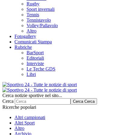
Rugby
Sport invernali
Tennis
Tennistavolo
Volley/Pallavolo
Altro
Fotogallery
Comunicati Stampa
Rubriche
BarSport
Editoriali
Interviste
Le Teche GDS
Libri
Cerca notizie sportive nel sito...
Cerca
Cerca
Cerca
Ricerche popolari
Altri campionati
Altri Sport
Altro
Archivio