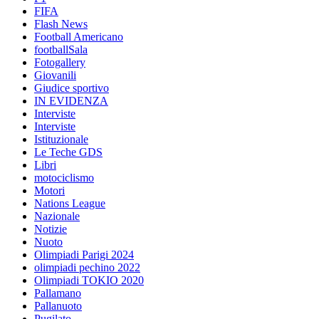
FIFA
Flash News
Football Americano
footballSala
Fotogallery
Giovanili
Giudice sportivo
IN EVIDENZA
Interviste
Interviste
Istituzionale
Le Teche GDS
Libri
motociclismo
Motori
Nations League
Nazionale
Notizie
Nuoto
Olimpiadi Parigi 2024
olimpiadi pechino 2022
Olimpiadi TOKIO 2020
Pallamano
Pallanuoto
Pugilato