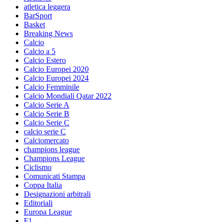
atletica leggera
BarSport
Basket
Breaking News
Calcio
Calcio a 5
Calcio Estero
Calcio Europei 2020
Calcio Europei 2024
Calcio Femminile
Calcio Mondiali Qatar 2022
Calcio Serie A
Calcio Serie B
Calcio Serie C
calcio serie C
Calciomercato
champions league
Champions League
Ciclismo
Comunicati Stampa
Coppa Italia
Designazioni arbitrali
Editoriali
Europa League
F1