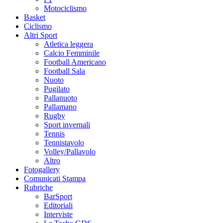
Motociclismo
Basket
Ciclismo
Altri Sport
Atletica leggera
Calcio Femminile
Football Americano
Football Sala
Nuoto
Pugilato
Pallanuoto
Pallamano
Rugby
Sport invernali
Tennis
Tennistavolo
Volley/Pallavolo
Altro
Fotogallery
Comunicati Stampa
Rubriche
BarSport
Editoriali
Interviste