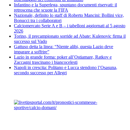
Infantino e la Superlega, spuntano documenti riservati: il
retroscena che scuote la FIFA
Nazionale, definito lo staff di Roberto Mancini: Bollini vice,
Bonucci tra i collaboratori
Calciomercato Serie A e B – i tabelloni aggiornati al 5 agosto
2026
Torino, il precampionato sorride ad Abate: Kulenovic firma il
successo sul Vado
Gattuso detta la linea: “Niente alibi, questa Lazio deve
imparare a soffrire”
Lazio in grande forma: poker all’Ostiamare, Ratkov e
Zaccagni trascinano i biancocelesti
Napoli in crescita: Politano e Lucca stendono l’Osasuna,
secondo successo per Allegri