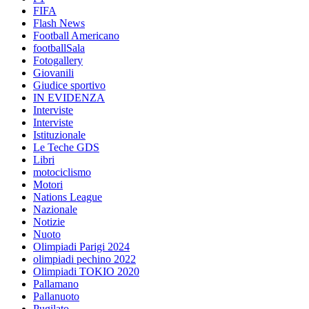
FIFA
Flash News
Football Americano
footballSala
Fotogallery
Giovanili
Giudice sportivo
IN EVIDENZA
Interviste
Interviste
Istituzionale
Le Teche GDS
Libri
motociclismo
Motori
Nations League
Nazionale
Notizie
Nuoto
Olimpiadi Parigi 2024
olimpiadi pechino 2022
Olimpiadi TOKIO 2020
Pallamano
Pallanuoto
Pugilato