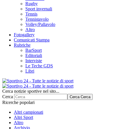
Rugby
Sport invernali
Tennis
Tennistavolo
Volley/Pallavolo
Altro
Fotogallery
Comunicati Stampa
Rubriche
BarSport
Editoriali
Interviste
Le Teche GDS
Libri
Cerca notizie sportive nel sito...
Cerca
Cerca
Cerca
Ricerche popolari
Altri campionati
Altri Sport
Altro
Archivio