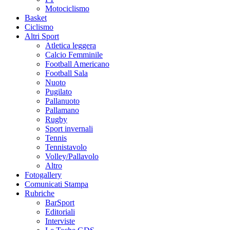
Motociclismo
Basket
Ciclismo
Altri Sport
Atletica leggera
Calcio Femminile
Football Americano
Football Sala
Nuoto
Pugilato
Pallanuoto
Pallamano
Rugby
Sport invernali
Tennis
Tennistavolo
Volley/Pallavolo
Altro
Fotogallery
Comunicati Stampa
Rubriche
BarSport
Editoriali
Interviste