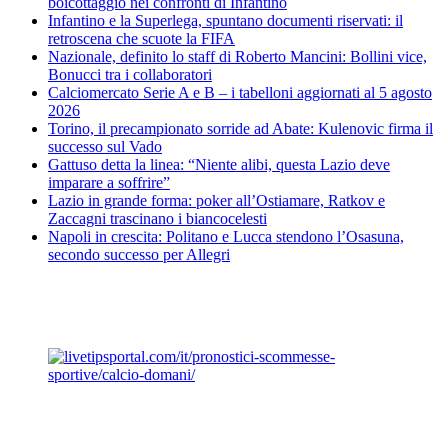
boicottaggio nei confronti di Infantino
Infantino e la Superlega, spuntano documenti riservati: il
retroscena che scuote la FIFA
Nazionale, definito lo staff di Roberto Mancini: Bollini vice,
Bonucci tra i collaboratori
Calciomercato Serie A e B – i tabelloni aggiornati al 5 agosto
2026
Torino, il precampionato sorride ad Abate: Kulenovic firma il
successo sul Vado
Gattuso detta la linea: “Niente alibi, questa Lazio deve
imparare a soffrire”
Lazio in grande forma: poker all’Ostiamare, Ratkov e
Zaccagni trascinano i biancocelesti
Napoli in crescita: Politano e Lucca stendono l’Osasuna,
secondo successo per Allegri