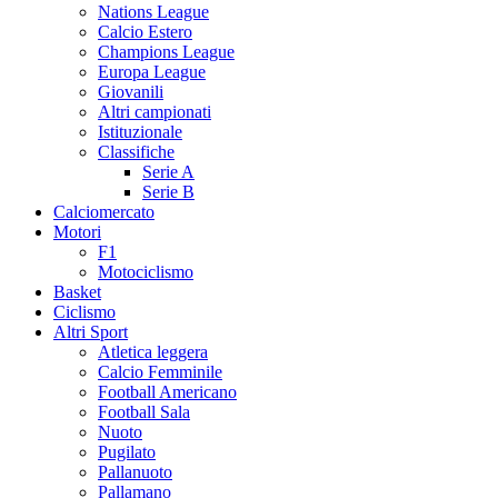
Nations League
Calcio Estero
Champions League
Europa League
Giovanili
Altri campionati
Istituzionale
Classifiche
Serie A
Serie B
Calciomercato
Motori
F1
Motociclismo
Basket
Ciclismo
Altri Sport
Atletica leggera
Calcio Femminile
Football Americano
Football Sala
Nuoto
Pugilato
Pallanuoto
Pallamano