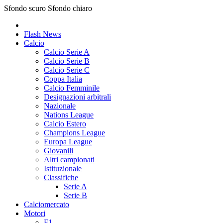
Sfondo scuro
Sfondo chiaro
Flash News
Calcio
Calcio Serie A
Calcio Serie B
Calcio Serie C
Coppa Italia
Calcio Femminile
Designazioni arbitrali
Nazionale
Nations League
Calcio Estero
Champions League
Europa League
Giovanili
Altri campionati
Istituzionale
Classifiche
Serie A
Serie B
Calciomercato
Motori
F1