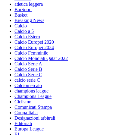
atletica leggera
BarSport
Basket
Breaking News
Calcio
Calcio a 5
Calcio Estero
Calcio Europei 2020
Calcio Europei 2024
Calcio Femminile
Calcio Mondiali Qatar 2022
Calcio Serie A
Calcio Serie B
Calcio Serie C
calcio serie C
Calciomercato
champions league
Champions League
Ciclismo
Comunicati Stampa
Coppa Italia
Designazioni arbitrali
Editoriali
Europa League
F1