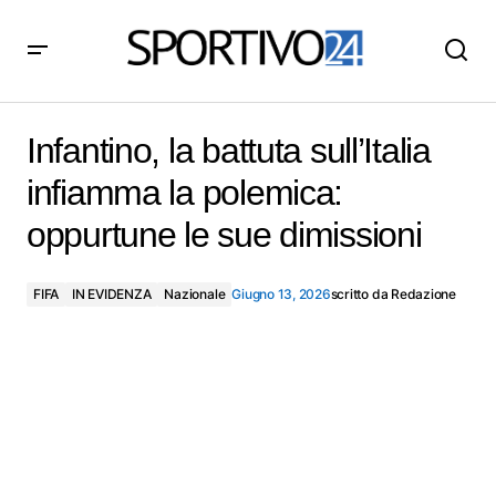
Infantino, la battuta sull’Italia infiamma la polemica:
oppurtune le sue dimissioni
Infantino, la battuta sull’Italia
infiamma la polemica:
oppurtune le sue dimissioni
FIFA
IN EVIDENZA
Nazionale
Giugno 13, 2026
scritto da
Redazione