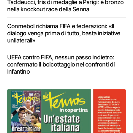
Taddeucci, tris di medaglie a Parigi: è bronzo
nella knockout race della Senna
Conmebol richiama FIFA e federazioni: «Il
dialogo venga prima di tutto, basta iniziative
unilaterali»
UEFA contro FIFA, nessun passo indietro:
confermato il boicottaggio nei confronti di
Infantino