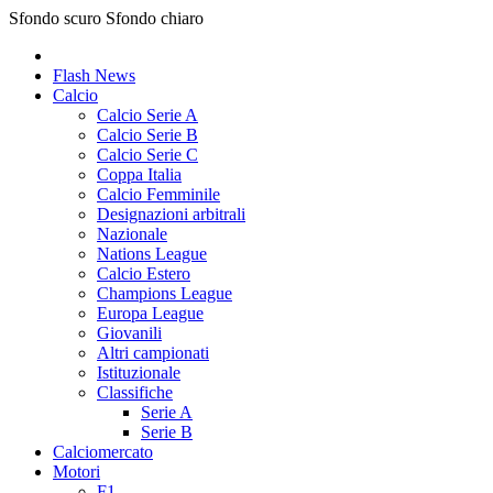
Sfondo scuro
Sfondo chiaro
Flash News
Calcio
Calcio Serie A
Calcio Serie B
Calcio Serie C
Coppa Italia
Calcio Femminile
Designazioni arbitrali
Nazionale
Nations League
Calcio Estero
Champions League
Europa League
Giovanili
Altri campionati
Istituzionale
Classifiche
Serie A
Serie B
Calciomercato
Motori
F1