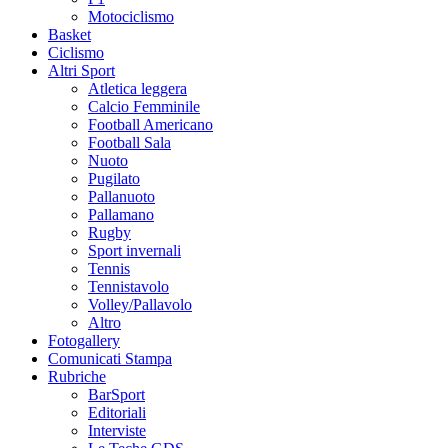
Motociclismo
Basket
Ciclismo
Altri Sport
Atletica leggera
Calcio Femminile
Football Americano
Football Sala
Nuoto
Pugilato
Pallanuoto
Pallamano
Rugby
Sport invernali
Tennis
Tennistavolo
Volley/Pallavolo
Altro
Fotogallery
Comunicati Stampa
Rubriche
BarSport
Editoriali
Interviste