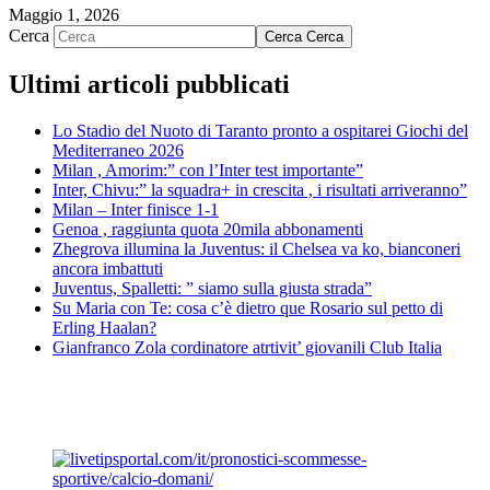
Maggio 1, 2026
Cerca
Cerca
Cerca
Ultimi articoli pubblicati
Lo Stadio del Nuoto di Taranto pronto a ospitarei Giochi del
Mediterraneo 2026
Milan , Amorim:” con l’Inter test importante”
Inter, Chivu:” la squadra+ in crescita , i risultati arriveranno”
Milan – Inter finisce 1-1
Genoa , raggiunta quota 20mila abbonamenti
Zhegrova illumina la Juventus: il Chelsea va ko, bianconeri
ancora imbattuti
Juventus, Spalletti: ” siamo sulla giusta strada”
Su Maria con Te: cosa c’è dietro que Rosario sul petto di
Erling Haalan?
Gianfranco Zola cordinatore atrtivit’ giovanili Club Italia