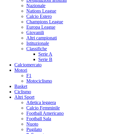
Designazioni arbitrali
Nazionale
Nations League
Calcio Estero
Champions League
Europa League
Giovanili
Altri campionati
Istituzionale
Classifiche
Serie A
Serie B
Calciomercato
Motori
F1
Motociclismo
Basket
Ciclismo
Altri Sport
Atletica leggera
Calcio Femminile
Football Americano
Football Sala
Nuoto
Pugilato