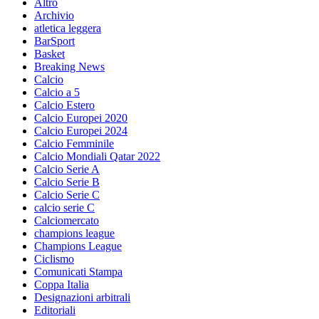
Altro
Archivio
atletica leggera
BarSport
Basket
Breaking News
Calcio
Calcio a 5
Calcio Estero
Calcio Europei 2020
Calcio Europei 2024
Calcio Femminile
Calcio Mondiali Qatar 2022
Calcio Serie A
Calcio Serie B
Calcio Serie C
calcio serie C
Calciomercato
champions league
Champions League
Ciclismo
Comunicati Stampa
Coppa Italia
Designazioni arbitrali
Editoriali