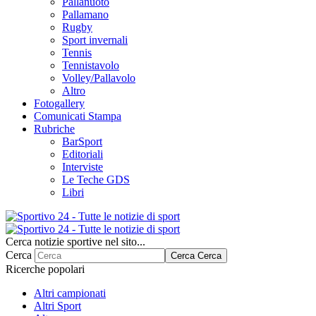
Pallanuoto
Pallamano
Rugby
Sport invernali
Tennis
Tennistavolo
Volley/Pallavolo
Altro
Fotogallery
Comunicati Stampa
Rubriche
BarSport
Editoriali
Interviste
Le Teche GDS
Libri
Cerca notizie sportive nel sito...
Cerca
Cerca
Cerca
Ricerche popolari
Altri campionati
Altri Sport