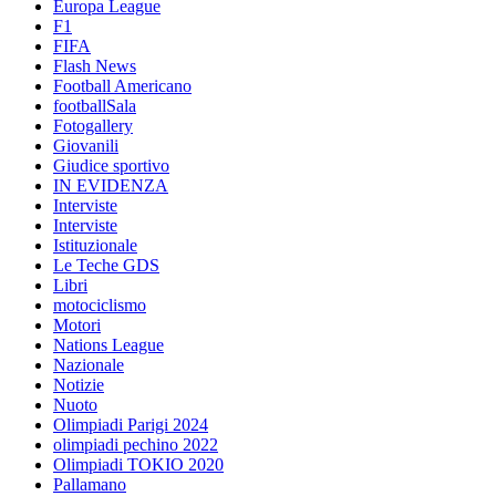
Europa League
F1
FIFA
Flash News
Football Americano
footballSala
Fotogallery
Giovanili
Giudice sportivo
IN EVIDENZA
Interviste
Interviste
Istituzionale
Le Teche GDS
Libri
motociclismo
Motori
Nations League
Nazionale
Notizie
Nuoto
Olimpiadi Parigi 2024
olimpiadi pechino 2022
Olimpiadi TOKIO 2020
Pallamano