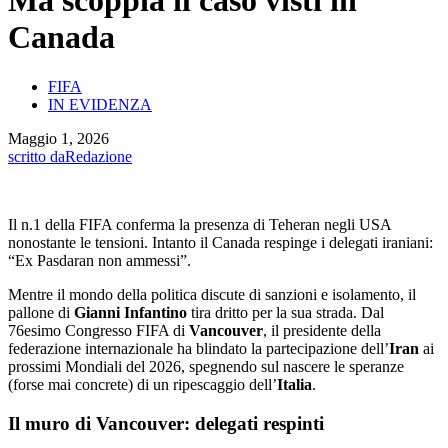
Ma scoppia il caso visti in
Canada
FIFA
IN EVIDENZA
Maggio 1, 2026
scritto da
Redazione
Il n.1 della FIFA conferma la presenza di Teheran negli USA
nonostante le tensioni. Intanto il Canada respinge i delegati iraniani:
“Ex Pasdaran non ammessi”.
Mentre il mondo della politica discute di sanzioni e isolamento, il
pallone di
Gianni Infantino
tira dritto per la sua strada. Dal
76esimo Congresso FIFA di
Vancouver
, il presidente della
federazione internazionale ha blindato la partecipazione dell’
Iran
ai
prossimi Mondiali del 2026, spegnendo sul nascere le speranze
(forse mai concrete) di un ripescaggio dell’
Italia
.
Il muro di Vancouver: delegati respinti