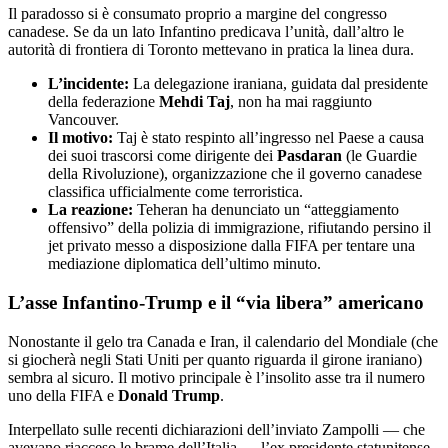
Il paradosso si è consumato proprio a margine del congresso
canadese. Se da un lato Infantino predicava l’unità, dall’altro le
autorità di frontiera di Toronto mettevano in pratica la linea dura.
L’incidente:
La delegazione iraniana, guidata dal presidente
della federazione
Mehdi Taj
, non ha mai raggiunto
Vancouver.
Il motivo:
Taj è stato respinto all’ingresso nel Paese a causa
dei suoi trascorsi come dirigente dei
Pasdaran
(le Guardie
della Rivoluzione), organizzazione che il governo canadese
classifica ufficialmente come terroristica.
La reazione:
Teheran ha denunciato un “atteggiamento
offensivo” della polizia di immigrazione, rifiutando persino il
jet privato messo a disposizione dalla FIFA per tentare una
mediazione diplomatica dell’ultimo minuto.
L’asse Infantino-Trump e il “via libera” americano
Nonostante il gelo tra Canada e Iran, il calendario del Mondiale (che
si giocherà negli Stati Uniti per quanto riguarda il girone iraniano)
sembra al sicuro. Il motivo principale è l’insolito asse tra il numero
uno della FIFA e
Donald Trump
.
Interpellato sulle recenti dichiarazioni dell’inviato Zampolli — che
avevano riacceso le brame dell’Italia — l’ex presidente statunitense