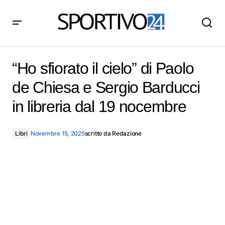
“Ho sfiorato il cielo” di Paolo de Chiesa e Sergio
Barducci in libreria dal 19 nocembre
“Ho sfiorato il cielo” di Paolo
de Chiesa e Sergio Barducci
in libreria dal 19 nocembre
Libri
Novembre 15, 2025
scritto da
Redazione