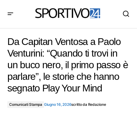
Da Capitan Ventosa a Paolo Venturini: “Quando ti trovi
in un buco nero, il primo passo è parlare”, le storie che
Da Capitan Ventosa a Paolo
hanno segnato Play Your Mind
Venturini: “Quando ti trovi in
un buco nero, il primo passo è
parlare”, le storie che hanno
segnato Play Your Mind
Comunicati Stampa
Giugno 16, 2026
scritto da
Redazione