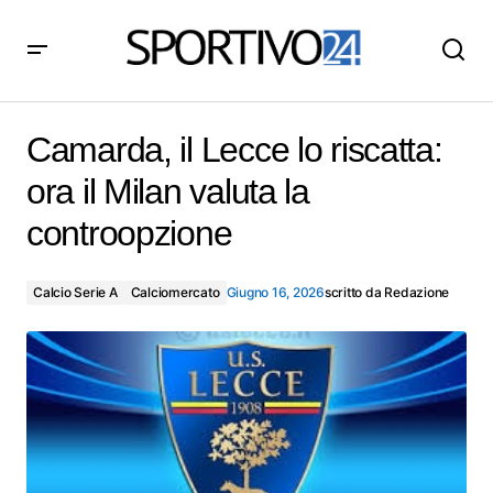
Camarda, il Lecce lo riscatta: ora il Milan valuta la
controopzione
Camarda, il Lecce lo riscatta:
ora il Milan valuta la
controopzione
Calcio Serie A
Calciomercato
Giugno 16, 2026
scritto da
Redazione