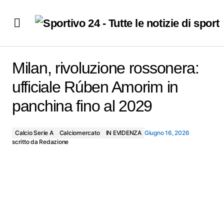
Milan, rivoluzione rossonera: ufficiale Rúben Amorim in
panchina fino al 2029
Milan, rivoluzione rossonera:
ufficiale Rúben Amorim in
panchina fino al 2029
Calcio Serie A
Calciomercato
IN EVIDENZA
Giugno 16, 2026
scritto da
Redazione