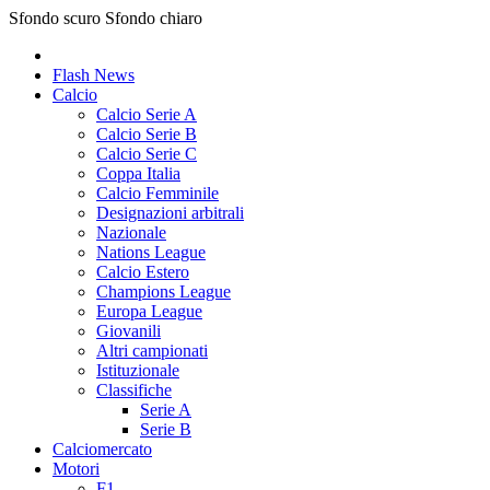
Sfondo scuro
Sfondo chiaro
Flash News
Calcio
Calcio Serie A
Calcio Serie B
Calcio Serie C
Coppa Italia
Calcio Femminile
Designazioni arbitrali
Nazionale
Nations League
Calcio Estero
Champions League
Europa League
Giovanili
Altri campionati
Istituzionale
Classifiche
Serie A
Serie B
Calciomercato
Motori
F1