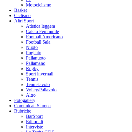
Motociclismo
Basket
Ciclismo
Altri Sport
Atletica leggera
Calcio Femminile
Football Americano
Football Sala
Nuoto
Pugilato
Pallanuoto
Pallamano
Rugby
Sport invernali
Tennis
Tennistavolo
Volley/Pallavolo
Altro
Fotogallery
Comunicati Stampa
Rubriche
BarSport
Editoriali
Interviste