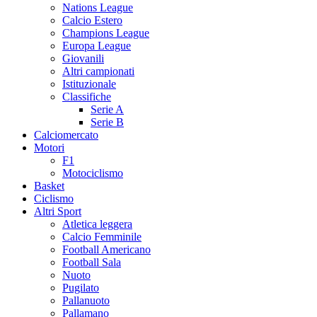
Nations League
Calcio Estero
Champions League
Europa League
Giovanili
Altri campionati
Istituzionale
Classifiche
Serie A
Serie B
Calciomercato
Motori
F1
Motociclismo
Basket
Ciclismo
Altri Sport
Atletica leggera
Calcio Femminile
Football Americano
Football Sala
Nuoto
Pugilato
Pallanuoto
Pallamano