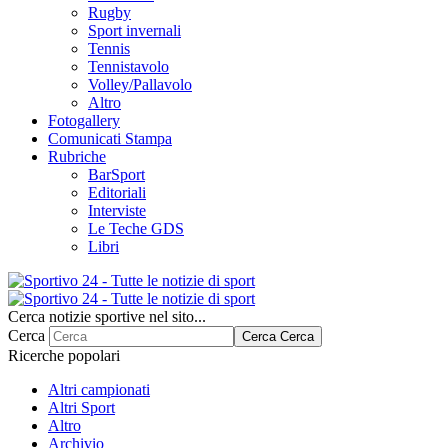
Rugby
Sport invernali
Tennis
Tennistavolo
Volley/Pallavolo
Altro
Fotogallery
Comunicati Stampa
Rubriche
BarSport
Editoriali
Interviste
Le Teche GDS
Libri
Cerca notizie sportive nel sito...
Cerca
Cerca
Cerca
Ricerche popolari
Altri campionati
Altri Sport
Altro
Archivio