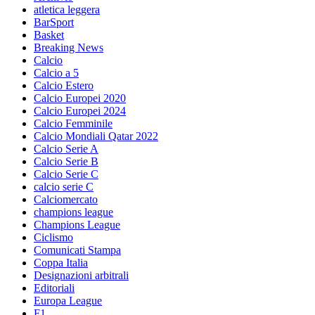
atletica leggera
BarSport
Basket
Breaking News
Calcio
Calcio a 5
Calcio Estero
Calcio Europei 2020
Calcio Europei 2024
Calcio Femminile
Calcio Mondiali Qatar 2022
Calcio Serie A
Calcio Serie B
Calcio Serie C
calcio serie C
Calciomercato
champions league
Champions League
Ciclismo
Comunicati Stampa
Coppa Italia
Designazioni arbitrali
Editoriali
Europa League
F1