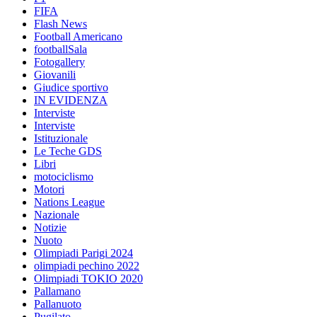
FIFA
Flash News
Football Americano
footballSala
Fotogallery
Giovanili
Giudice sportivo
IN EVIDENZA
Interviste
Interviste
Istituzionale
Le Teche GDS
Libri
motociclismo
Motori
Nations League
Nazionale
Notizie
Nuoto
Olimpiadi Parigi 2024
olimpiadi pechino 2022
Olimpiadi TOKIO 2020
Pallamano
Pallanuoto
Pugilato