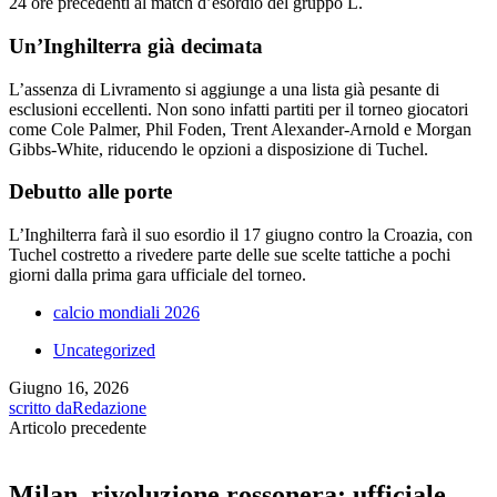
24 ore precedenti al match d’esordio del gruppo L.
Un’Inghilterra già decimata
L’assenza di Livramento si aggiunge a una lista già pesante di
esclusioni eccellenti. Non sono infatti partiti per il torneo giocatori
come Cole Palmer, Phil Foden, Trent Alexander-Arnold e Morgan
Gibbs-White, riducendo le opzioni a disposizione di Tuchel.
Debutto alle porte
L’Inghilterra farà il suo esordio il 17 giugno contro la Croazia, con
Tuchel costretto a rivedere parte delle sue scelte tattiche a pochi
giorni dalla prima gara ufficiale del torneo.
calcio mondiali 2026
Uncategorized
Giugno 16, 2026
scritto da
Redazione
Articolo precedente
Milan, rivoluzione rossonera: ufficiale