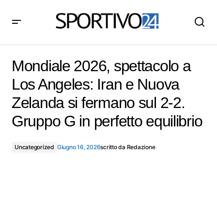
Mondiale 2026, spettacolo a Los Angeles: Iran e Nuova
Zelanda si fermano sul 2-2. Gruppo G in perfetto
Mondiale 2026, spettacolo a
equilibrio
Los Angeles: Iran e Nuova
Zelanda si fermano sul 2-2.
Gruppo G in perfetto equilibrio
Uncategorized
Giugno 16, 2026
scritto da
Redazione