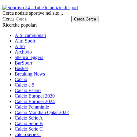
Cerca notizie sportive nel sito...
Cerca
Cerca
Cerca
Ricerche popolari
Altri campionati
Altri Sport
Altro
Archivio
atletica leggera
BarSport
Basket
Breaking News
Calcio
Calcio a 5
Calcio Estero
Calcio Europei 2020
Calcio Europei 2024
Calcio Femminile
Calcio Mondiali Qatar 2022
Calcio Serie A
Calcio Serie B
Calcio Serie C
calcio serie C