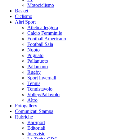
Motociclismo
Basket
Ciclismo
Altri Sport
Atletica leggera
Calcio Femminile
Football Americano
Football Sala
Nuoto
Pugilato
Pallanuoto
Pallamano
Rugby
Sport invernali
Tennis
Tennistavolo
Volley/Pallavolo
Altro
Fotogallery
Comunicati Stampa
Rubriche
BarSport
Editoriali
Interviste