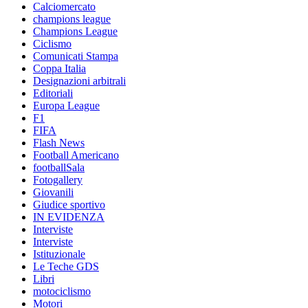
Calciomercato
champions league
Champions League
Ciclismo
Comunicati Stampa
Coppa Italia
Designazioni arbitrali
Editoriali
Europa League
F1
FIFA
Flash News
Football Americano
footballSala
Fotogallery
Giovanili
Giudice sportivo
IN EVIDENZA
Interviste
Interviste
Istituzionale
Le Teche GDS
Libri
motociclismo
Motori