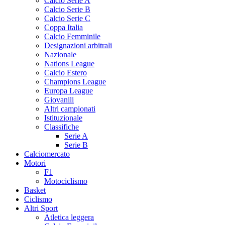
Calcio Serie A
Calcio Serie B
Calcio Serie C
Coppa Italia
Calcio Femminile
Designazioni arbitrali
Nazionale
Nations League
Calcio Estero
Champions League
Europa League
Giovanili
Altri campionati
Istituzionale
Classifiche
Serie A
Serie B
Calciomercato
Motori
F1
Motociclismo
Basket
Ciclismo
Altri Sport
Atletica leggera