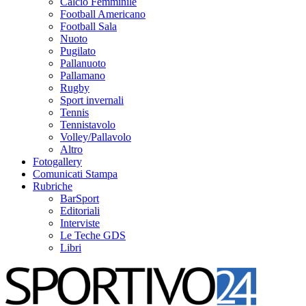
Calcio Femminile
Football Americano
Football Sala
Nuoto
Pugilato
Pallanuoto
Pallamano
Rugby
Sport invernali
Tennis
Tennistavolo
Volley/Pallavolo
Altro
Fotogallery
Comunicati Stampa
Rubriche
BarSport
Editoriali
Interviste
Le Teche GDS
Libri