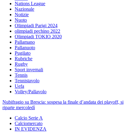
Nations League
Nazionale
Notizie
Nuoto
Olimpiadi Parigi 2024
olimpiadi pechino 2022
Olimpiadi TOKIO 2020
Pallamano
Pallanuoto
Pugilato
Rubriche
Rugby
Sport invernali
Tennis
Tennistavolo
Uefa
Volley/Pallavolo
Nubifragio su Brescia: sospesa la finale d’andata dei playoff, si
riparte mercoledì
Calcio Serie A
Calciomercato
IN EVIDENZA