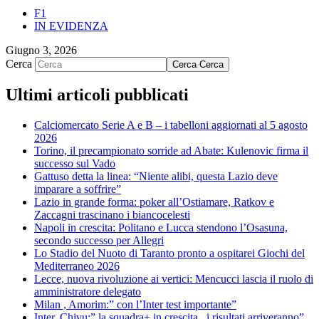
F1
IN EVIDENZA
Giugno 3, 2026
Cerca
Cerca
Cerca
Ultimi articoli pubblicati
Calciomercato Serie A e B – i tabelloni aggiornati al 5 agosto
2026
Torino, il precampionato sorride ad Abate: Kulenovic firma il
successo sul Vado
Gattuso detta la linea: “Niente alibi, questa Lazio deve
imparare a soffrire”
Lazio in grande forma: poker all’Ostiamare, Ratkov e
Zaccagni trascinano i biancocelesti
Napoli in crescita: Politano e Lucca stendono l’Osasuna,
secondo successo per Allegri
Lo Stadio del Nuoto di Taranto pronto a ospitarei Giochi del
Mediterraneo 2026
Lecce, nuova rivoluzione ai vertici: Mencucci lascia il ruolo di
amministratore delegato
Milan , Amorim:” con l’Inter test importante”
Inter, Chivu:” la squadra+ in crescita , i risultati arriveranno”