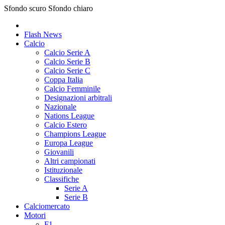
Sfondo scuro
Sfondo chiaro
Flash News
Calcio
Calcio Serie A
Calcio Serie B
Calcio Serie C
Coppa Italia
Calcio Femminile
Designazioni arbitrali
Nazionale
Nations League
Calcio Estero
Champions League
Europa League
Giovanili
Altri campionati
Istituzionale
Classifiche
Serie A
Serie B
Calciomercato
Motori
F1