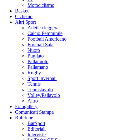
Motociclismo
Basket
Ciclismo
Altri Sport
Atletica leggera
Calcio Femminile
Football Americano
Football Sala
Nuoto
Pugilato
Pallanuoto
Pallamano
Rugby
Sport invernali
Tennis
Tennistavolo
Volley/Pallavolo
Altro
Fotogallery
Comunicati Stampa
Rubriche
BarSport
Editoriali
Interviste