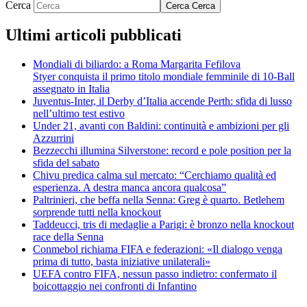
Cerca
Cerca
Cerca
Ultimi articoli pubblicati
Mondiali di biliardo: a Roma Margarita Fefilova
Styer conquista il primo titolo mondiale femminile di 10-Ball
assegnato in Italia
Juventus-Inter, il Derby d’Italia accende Perth: sfida di lusso
nell’ultimo test estivo
Under 21, avanti con Baldini: continuità e ambizioni per gli
Azzurrini
Bezzecchi illumina Silverstone: record e pole position per la
sfida del sabato
Chivu predica calma sul mercato: “Cerchiamo qualità ed
esperienza. A destra manca ancora qualcosa”
Paltrinieri, che beffa nella Senna: Greg è quarto. Betlehem
sorprende tutti nella knockout
Taddeucci, tris di medaglie a Parigi: è bronzo nella knockout
race della Senna
Conmebol richiama FIFA e federazioni: «Il dialogo venga
prima di tutto, basta iniziative unilaterali»
UEFA contro FIFA, nessun passo indietro: confermato il
boicottaggio nei confronti di Infantino