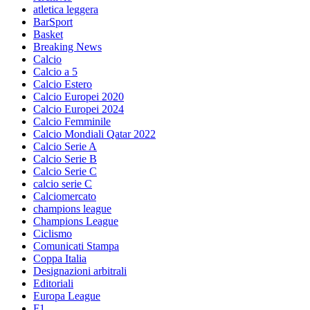
atletica leggera
BarSport
Basket
Breaking News
Calcio
Calcio a 5
Calcio Estero
Calcio Europei 2020
Calcio Europei 2024
Calcio Femminile
Calcio Mondiali Qatar 2022
Calcio Serie A
Calcio Serie B
Calcio Serie C
calcio serie C
Calciomercato
champions league
Champions League
Ciclismo
Comunicati Stampa
Coppa Italia
Designazioni arbitrali
Editoriali
Europa League
F1