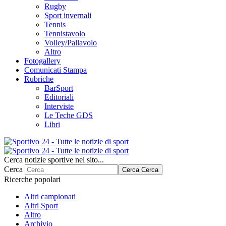
Rugby
Sport invernali
Tennis
Tennistavolo
Volley/Pallavolo
Altro
Fotogallery
Comunicati Stampa
Rubriche
BarSport
Editoriali
Interviste
Le Teche GDS
Libri
Cerca notizie sportive nel sito...
Cerca
Cerca
Cerca
Ricerche popolari
Altri campionati
Altri Sport
Altro
Archivio