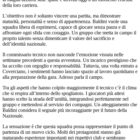
della loro carriera.
L’obiettivo non è soltanto vincere una partita, ma dimostrare
maturità, personalità e senso di appartenenza. Baldini vuole una
squadra libera di esprimersi, capace di giocare senza paura e di
affrontare ogni sfida con coraggio. Un gruppo che metta in campo il
proprio talento senza dimenticare il valore del sacrificio e
dell’identità nazionale.
Il commissario tecnico non nasconde l’emozione vissuta nelle
settimane precedenti a questa avventura. Un incarico prestigioso che
ha accolto con orgoglio e responsabilità. Tuttavia, una volta entrato a
Coverciano, i sentimenti hanno lasciato spazio al lavoro quotidiano e
alla preparazione della gara. Adesso parla il campo.
Tra gli aspetti che hanno colpito maggiormente il tecnico c’è il clima
che si respira all’interno dello spogliatoio. I giocatori più attesi
hanno scelto la strada dell’umiltà, integrandosi perfettamente nel
gruppo e mettendosi al servizio dei compagni. Un atteggiamento che
Baldini considera il segnale più incoraggiante per il futuro della
Nazionale.
La sensazione è che questa squadra possa rappresentare il punto di
partenza di un nuovo ciclo. Molti dei protagonisti stanno già
maturando esperienze importanti nei rispettivi club e sembrano