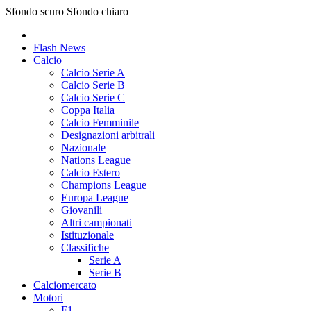
Sfondo scuro
Sfondo chiaro
Flash News
Calcio
Calcio Serie A
Calcio Serie B
Calcio Serie C
Coppa Italia
Calcio Femminile
Designazioni arbitrali
Nazionale
Nations League
Calcio Estero
Champions League
Europa League
Giovanili
Altri campionati
Istituzionale
Classifiche
Serie A
Serie B
Calciomercato
Motori
F1