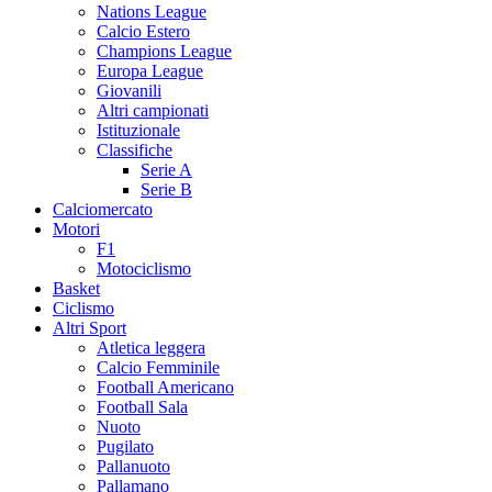
Nations League
Calcio Estero
Champions League
Europa League
Giovanili
Altri campionati
Istituzionale
Classifiche
Serie A
Serie B
Calciomercato
Motori
F1
Motociclismo
Basket
Ciclismo
Altri Sport
Atletica leggera
Calcio Femminile
Football Americano
Football Sala
Nuoto
Pugilato
Pallanuoto
Pallamano