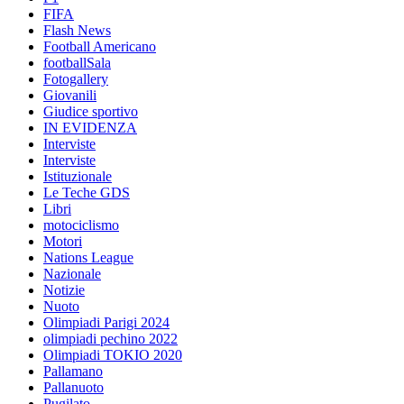
FIFA
Flash News
Football Americano
footballSala
Fotogallery
Giovanili
Giudice sportivo
IN EVIDENZA
Interviste
Interviste
Istituzionale
Le Teche GDS
Libri
motociclismo
Motori
Nations League
Nazionale
Notizie
Nuoto
Olimpiadi Parigi 2024
olimpiadi pechino 2022
Olimpiadi TOKIO 2020
Pallamano
Pallanuoto
Pugilato