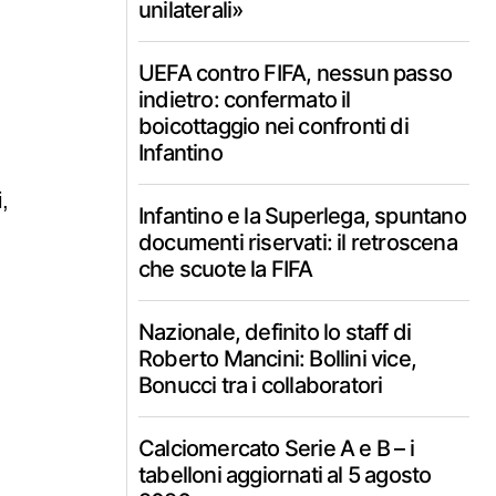
unilaterali»
UEFA contro FIFA, nessun passo
indietro: confermato il
boicottaggio nei confronti di
Infantino
,
Infantino e la Superlega, spuntano
documenti riservati: il retroscena
che scuote la FIFA
Nazionale, definito lo staff di
Roberto Mancini: Bollini vice,
Bonucci tra i collaboratori
Calciomercato Serie A e B – i
tabelloni aggiornati al 5 agosto