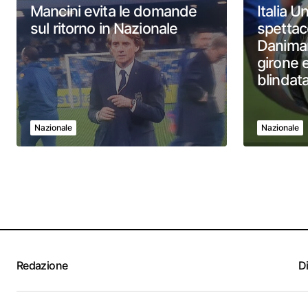
Mancini evita le domande
Italia U
sul ritorno in Nazionale
spettac
Danimar
girone e
blindat
Nazionale
Nazionale
Redazione
D