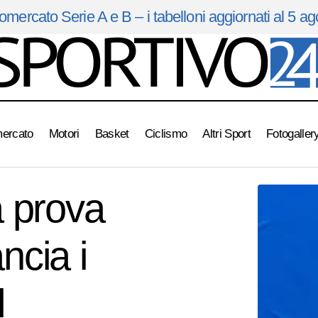
omercato Serie A e B – i tabelloni aggiornati al 5 a
mercato
Motori
Basket
Ciclismo
Altri Sport
Fotogaller
ri è l’ora della prova generale: Baldini lancia i suoi talenti contr
a prova
ncia i
l