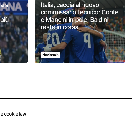
a si
Italia, caccia al nuovo
commissario tecnico: Conte
 più
e Mancini in pole, Baldini
resta in corsa
Nazionale
 e cookie law