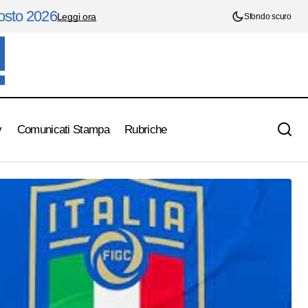
gosto 2026
Leggi ora
Sfondo scuro
y
Comunicati Stampa
Rubriche
Baldini accende il futuro azzurro: "Questa
o il Lussemburgo
Italia ha talento, cuore e fame di successo"