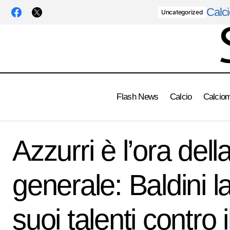
Calci
Uncategorized
Flash News
Calcio
Calcio
Mancini evita le domande sul ritorno in
Azzur
Nazionale
Azzurri è l’ora dell
Nazionale
generale: Baldini la
suoi talenti contro i