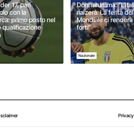
nder 17, pari
Donnarumma: “L’Itali
olo con la
rialzerà. La ferita del
ca: primo posto nel
Mondiale ci renderà
 qualificazione
forti”
a
Nazionale
isclaimer
Privacy