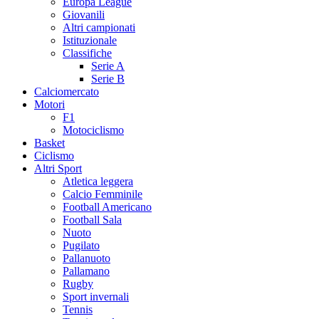
Europa League
Giovanili
Altri campionati
Istituzionale
Classifiche
Serie A
Serie B
Calciomercato
Motori
F1
Motociclismo
Basket
Ciclismo
Altri Sport
Atletica leggera
Calcio Femminile
Football Americano
Football Sala
Nuoto
Pugilato
Pallanuoto
Pallamano
Rugby
Sport invernali
Tennis