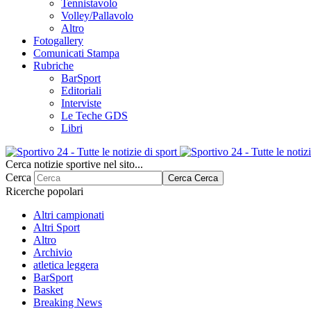
Tennistavolo
Volley/Pallavolo
Altro
Fotogallery
Comunicati Stampa
Rubriche
BarSport
Editoriali
Interviste
Le Teche GDS
Libri
Cerca notizie sportive nel sito...
Cerca
Cerca
Cerca
Ricerche popolari
Altri campionati
Altri Sport
Altro
Archivio
atletica leggera
BarSport
Basket
Breaking News