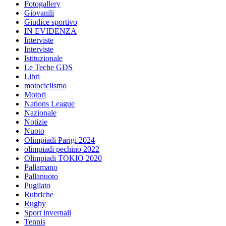
Fotogallery
Giovanili
Giudice sportivo
IN EVIDENZA
Interviste
Interviste
Istituzionale
Le Teche GDS
Libri
motociclismo
Motori
Nations League
Nazionale
Notizie
Nuoto
Olimpiadi Parigi 2024
olimpiadi pechino 2022
Olimpiadi TOKIO 2020
Pallamano
Pallanuoto
Pugilato
Rubriche
Rugby
Sport invernali
Tennis