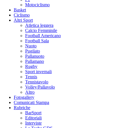
Motociclismo
Basket
Ciclismo
Altri Sport
Atletica leggera
Calcio Femminile
Football Americano
Football Sala
Nuoto
Pugilato
Pallanuoto
Pallamano
Rugby
Sport invernali
Tennis
Tennistavolo
Volley/Pallavolo
Altro
Fotogallery
Comunicati Stampa
Rubriche
BarSport
Editoriali
Interviste