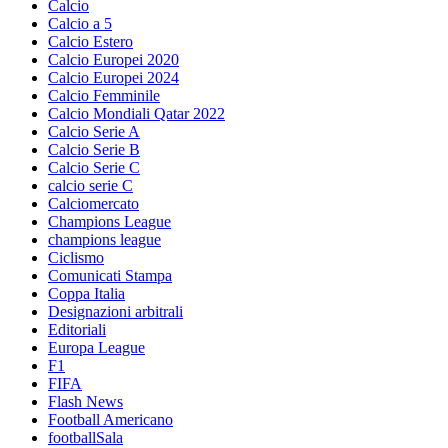
Calcio
Calcio a 5
Calcio Estero
Calcio Europei 2020
Calcio Europei 2024
Calcio Femminile
Calcio Mondiali Qatar 2022
Calcio Serie A
Calcio Serie B
Calcio Serie C
calcio serie C
Calciomercato
Champions League
champions league
Ciclismo
Comunicati Stampa
Coppa Italia
Designazioni arbitrali
Editoriali
Europa League
F1
FIFA
Flash News
Football Americano
footballSala