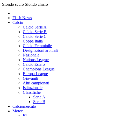
Sfondo scuro
Sfondo chiaro
Flash News
Calcio
Calcio Serie A
Calcio Serie B
Calcio Serie C
Coppa Italia
Calcio Femminile
Designazioni arbitrali
Nazionale
Nations League
Calcio Estero
Champions League
Europa League
Giovanili
Altri campionati
Istituzionale
Classifiche
Serie A
Serie B
Calciomercato
Motori
F1