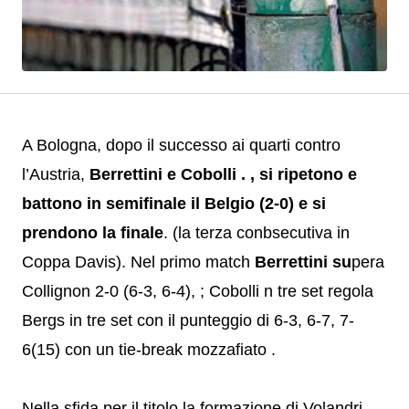
A Bologna, dopo il successo ai quarti contro
l’Austria,
Berrettini e Cobolli . , si ripetono e
battono in semifinale il Belgio (2-0) e si
prendono la finale
. (la terza conbsecutiva in
Coppa Davis). Nel primo match
Berrettini su
pera
Collignon 2-0 (6-3, 6-4), ; Cobolli n tre set regola
Bergs in tre set con il punteggio di 6-3, 6-7, 7-
6(15) con un tie-break mozzafiato .
Nella sfida per il titolo la formazione di Volandri