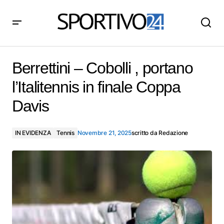
Berrettini – Cobolli , portano l’Italitennis in finale Coppa
Davis
Berrettini – Cobolli , portano
l’Italitennis in finale Coppa
Davis
IN EVIDENZA
Tennis
Novembre 21, 2025
scritto da
Redazione