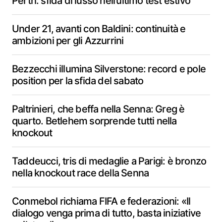
Perth: sfida di lusso nell’ultimo test estivo
Under 21, avanti con Baldini: continuità e
ambizioni per gli Azzurrini
Bezzecchi illumina Silverstone: record e pole
position per la sfida del sabato
Paltrinieri, che beffa nella Senna: Greg è
quarto. Betlehem sorprende tutti nella
knockout
Taddeucci, tris di medaglie a Parigi: è bronzo
nella knockout race della Senna
Conmebol richiama FIFA e federazioni: «Il
dialogo venga prima di tutto, basta iniziative