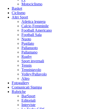
Motociclismo
Basket
Ciclismo
Altri Sport
Atletica leggera
Calcio Femminile
Football Americano
Football Sala
Nuoto
Pugilato
Pallanuoto
Pallamano
Rugby
Sport invernali
Tennis
Tennistavolo
Volley/Pallavolo
Altro
Fotogallery
Comunicati Stampa
Rubriche
BarSport
Editoriali
Interviste