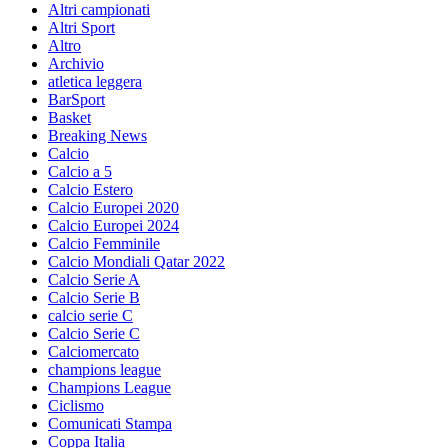
Altri campionati
Altri Sport
Altro
Archivio
atletica leggera
BarSport
Basket
Breaking News
Calcio
Calcio a 5
Calcio Estero
Calcio Europei 2020
Calcio Europei 2024
Calcio Femminile
Calcio Mondiali Qatar 2022
Calcio Serie A
Calcio Serie B
calcio serie C
Calcio Serie C
Calciomercato
champions league
Champions League
Ciclismo
Comunicati Stampa
Coppa Italia