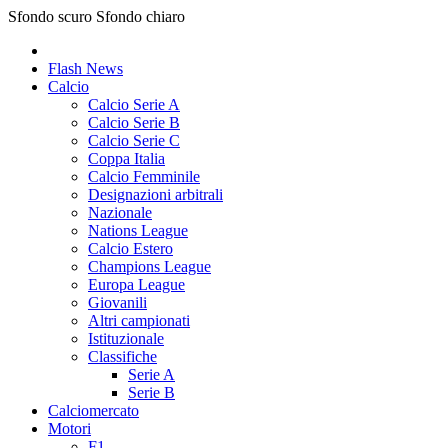
Sfondo scuro
Sfondo chiaro
Flash News
Calcio
Calcio Serie A
Calcio Serie B
Calcio Serie C
Coppa Italia
Calcio Femminile
Designazioni arbitrali
Nazionale
Nations League
Calcio Estero
Champions League
Europa League
Giovanili
Altri campionati
Istituzionale
Classifiche
Serie A
Serie B
Calciomercato
Motori
F1