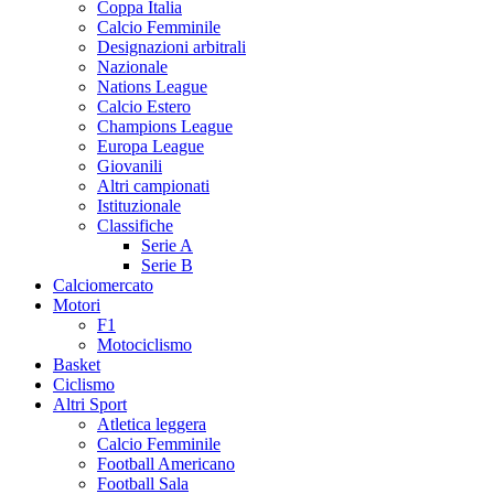
Coppa Italia
Calcio Femminile
Designazioni arbitrali
Nazionale
Nations League
Calcio Estero
Champions League
Europa League
Giovanili
Altri campionati
Istituzionale
Classifiche
Serie A
Serie B
Calciomercato
Motori
F1
Motociclismo
Basket
Ciclismo
Altri Sport
Atletica leggera
Calcio Femminile
Football Americano
Football Sala