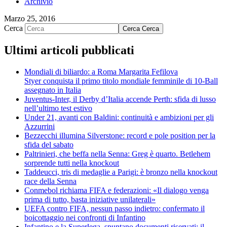
Archivio
Marzo 25, 2016
Cerca
Cerca
Cerca
Ultimi articoli pubblicati
Mondiali di biliardo: a Roma Margarita Fefilova
Styer conquista il primo titolo mondiale femminile di 10-Ball
assegnato in Italia
Juventus-Inter, il Derby d’Italia accende Perth: sfida di lusso
nell’ultimo test estivo
Under 21, avanti con Baldini: continuità e ambizioni per gli
Azzurrini
Bezzecchi illumina Silverstone: record e pole position per la
sfida del sabato
Paltrinieri, che beffa nella Senna: Greg è quarto. Betlehem
sorprende tutti nella knockout
Taddeucci, tris di medaglie a Parigi: è bronzo nella knockout
race della Senna
Conmebol richiama FIFA e federazioni: «Il dialogo venga
prima di tutto, basta iniziative unilaterali»
UEFA contro FIFA, nessun passo indietro: confermato il
boicottaggio nei confronti di Infantino
Infantino e la Superlega, spuntano documenti riservati: il