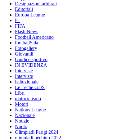
Designazioni arbitrali
Editoriali
Europa League
F1
FIFA
Flash News
Football Americano
footballSala
Fotogallery
Giovanili
Giudice sportivo
IN EVIDENZA
Interviste
Interviste
Istituzionale
Le Teche GDS
Libri
motociclismo
Motori
Nations League
Nazionale
Notizie
Nuoto
Olimpiadi Parigi 2024
olimpiadi pechino 2022