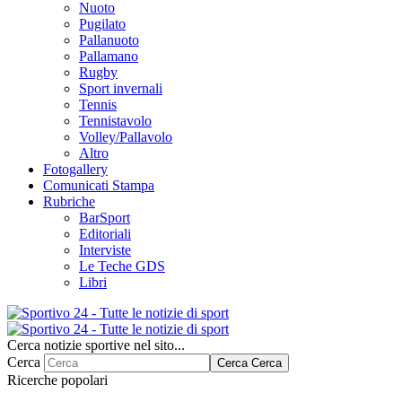
Nuoto
Pugilato
Pallanuoto
Pallamano
Rugby
Sport invernali
Tennis
Tennistavolo
Volley/Pallavolo
Altro
Fotogallery
Comunicati Stampa
Rubriche
BarSport
Editoriali
Interviste
Le Teche GDS
Libri
Cerca notizie sportive nel sito...
Cerca
Cerca
Cerca
Ricerche popolari