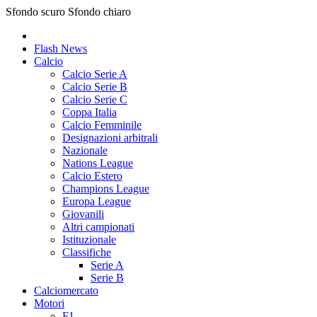
Sfondo scuro
Sfondo chiaro
Flash News
Calcio
Calcio Serie A
Calcio Serie B
Calcio Serie C
Coppa Italia
Calcio Femminile
Designazioni arbitrali
Nazionale
Nations League
Calcio Estero
Champions League
Europa League
Giovanili
Altri campionati
Istituzionale
Classifiche
Serie A
Serie B
Calciomercato
Motori
F1