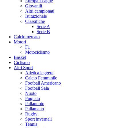
Europa League
Giovanili
Altri campionati
Istituzionale
Classifiche
Serie A
Serie B
Calciomercato
Motori
F1
Motociclismo
Basket
Ciclismo
Altri Sport
Atletica leggera
Calcio Femminile
Football Americano
Football Sala
Nuoto
Pugilato
Pallanuoto
Pallamano
Rugby
Sport invernali
Tennis