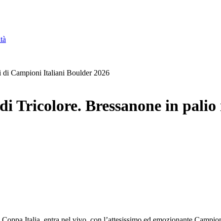
tà
li di Campioni Italiani Boulder 2026
 Tricolore. Bressanone in palio i
di Coppa Italia, entra nel vivo, con l’attesissimo ed emozionante Camp