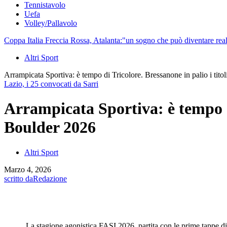
Tennistavolo
Uefa
Volley/Pallavolo
Coppa Italia Freccia Rossa, Atalanta:"un sogno che può diventare real
Altri Sport
Arrampicata Sportiva: è tempo di Tricolore. Bressanone in palio i tito
Lazio, i 25 convocati da Sarri
Arrampicata Sportiva: è tempo di
Boulder 2026
Altri Sport
Marzo 4, 2026
scritto da
Redazione
La stagione agonistica FASI 2026, partita con le prime tappe 