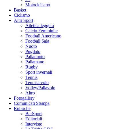
Motociclismo
Basket
Ciclismo
Altri Sport
Atletica leggera
Calcio Femminile
Football Americano
Football Sala
Nuoto
Pugilato
Pallanuoto
Pallamano
Rugby
Sport invernali
Tennis
Tennistavolo
Volley/Pallavolo
Altro
Fotogallery
Comunicati Stampa
Rubriche
BarSport
Editoriali
Interviste