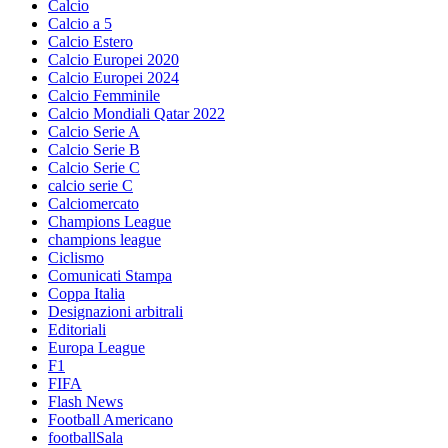
Calcio
Calcio a 5
Calcio Estero
Calcio Europei 2020
Calcio Europei 2024
Calcio Femminile
Calcio Mondiali Qatar 2022
Calcio Serie A
Calcio Serie B
Calcio Serie C
calcio serie C
Calciomercato
Champions League
champions league
Ciclismo
Comunicati Stampa
Coppa Italia
Designazioni arbitrali
Editoriali
Europa League
F1
FIFA
Flash News
Football Americano
footballSala