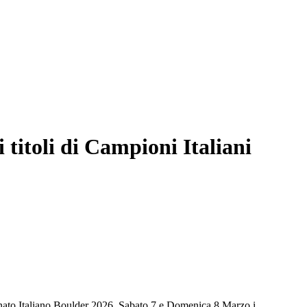
 titoli di Campioni Italiani
ionato Italiano Boulder 2026. Sabato 7 e Domenica 8 Marzo i