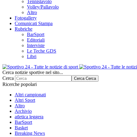
Tennistavolo
Volley/Pallavolo
Altro
Fotogallery
Comunicati Stampa
Rubriche
BarSport
Editoriali
Interviste
Le Teche GDS
Libri
Cerca notizie sportive nel sito...
Cerca
Cerca
Cerca
Ricerche popolari
Altri campionati
Altri Sport
Altro
Archivio
atletica leggera
BarSport
Basket
Breaking News