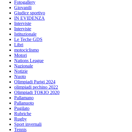
Fotogallery
Giovanili
Giudice sportivo
IN EVIDENZA
Interviste
Interviste
Istituzionale
Le Teche GDS
Libri
motociclismo
Motori
Nations League
Nazionale
Notizie
Nuoto
Olimpiadi Parigi 2024
olimpiadi pechino 2022
Olimpiadi TOKIO 2020
Pallamano
Pallanuoto
Pugilato
Rubriche
Rugby
Sport invernali
Tennis