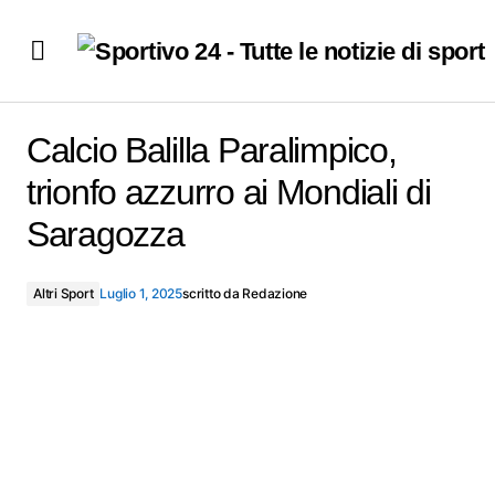
Calcio Balilla Paralimpico, trionfo azzurro ai Mondiali di
Saragozza
Calcio Balilla Paralimpico,
trionfo azzurro ai Mondiali di
Saragozza
Altri Sport
Luglio 1, 2025
scritto da
Redazione