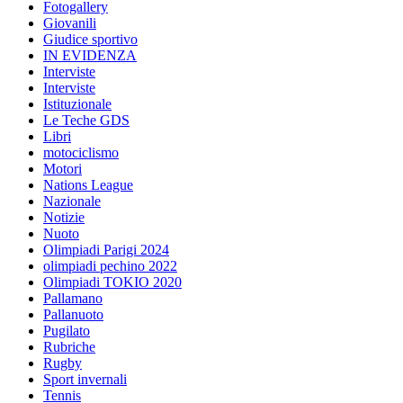
Fotogallery
Giovanili
Giudice sportivo
IN EVIDENZA
Interviste
Interviste
Istituzionale
Le Teche GDS
Libri
motociclismo
Motori
Nations League
Nazionale
Notizie
Nuoto
Olimpiadi Parigi 2024
olimpiadi pechino 2022
Olimpiadi TOKIO 2020
Pallamano
Pallanuoto
Pugilato
Rubriche
Rugby
Sport invernali
Tennis