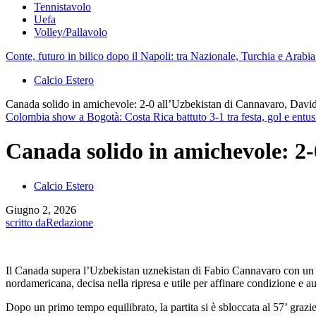
Tennistavolo
Uefa
Volley/Pallavolo
Conte, futuro in bilico dopo il Napoli: tra Nazionale, Turchia e Arabia
Calcio Estero
Canada solido in amichevole: 2-0 all’Uzbekistan di Cannavaro, David
Colombia show a Bogotà: Costa Rica battuto 3-1 tra festa, gol e ent
Canada solido in amichevole: 2-
Calcio Estero
Giugno 2, 2026
scritto da
Redazione
Il Canada supera l’Uzbekistan uznekistan di Fabio Cannavaro con un 
nordamericana, decisa nella ripresa e utile per affinare condizione e a
Dopo un primo tempo equilibrato, la partita si è sbloccata al 57’ grazie