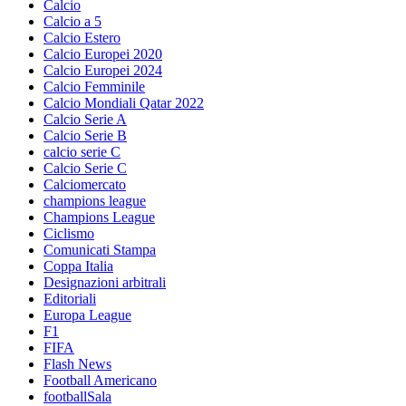
Calcio
Calcio a 5
Calcio Estero
Calcio Europei 2020
Calcio Europei 2024
Calcio Femminile
Calcio Mondiali Qatar 2022
Calcio Serie A
Calcio Serie B
calcio serie C
Calcio Serie C
Calciomercato
champions league
Champions League
Ciclismo
Comunicati Stampa
Coppa Italia
Designazioni arbitrali
Editoriali
Europa League
F1
FIFA
Flash News
Football Americano
footballSala