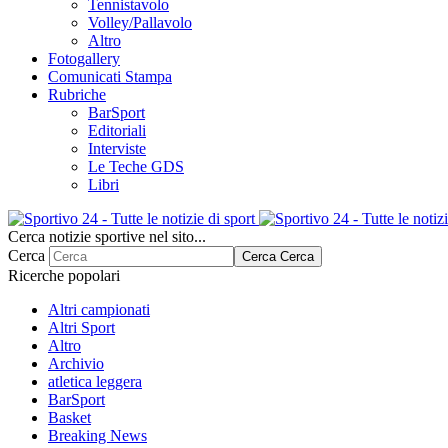
Tennistavolo
Volley/Pallavolo
Altro
Fotogallery
Comunicati Stampa
Rubriche
BarSport
Editoriali
Interviste
Le Teche GDS
Libri
Cerca notizie sportive nel sito...
Cerca
Cerca
Cerca
Ricerche popolari
Altri campionati
Altri Sport
Altro
Archivio
atletica leggera
BarSport
Basket
Breaking News