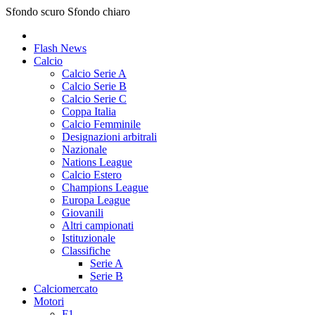
Sfondo scuro
Sfondo chiaro
Flash News
Calcio
Calcio Serie A
Calcio Serie B
Calcio Serie C
Coppa Italia
Calcio Femminile
Designazioni arbitrali
Nazionale
Nations League
Calcio Estero
Champions League
Europa League
Giovanili
Altri campionati
Istituzionale
Classifiche
Serie A
Serie B
Calciomercato
Motori
F1