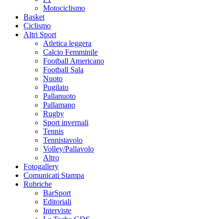
Motociclismo
Basket
Ciclismo
Altri Sport
Atletica leggera
Calcio Femminile
Football Americano
Football Sala
Nuoto
Pugilato
Pallanuoto
Pallamano
Rugby
Sport invernali
Tennis
Tennistavolo
Volley/Pallavolo
Altro
Fotogallery
Comunicati Stampa
Rubriche
BarSport
Editoriali
Interviste