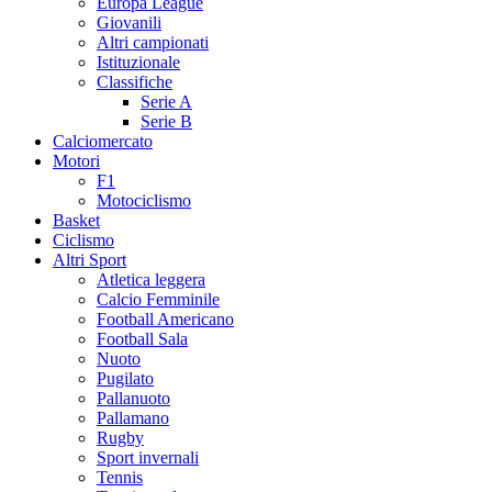
Europa League
Giovanili
Altri campionati
Istituzionale
Classifiche
Serie A
Serie B
Calciomercato
Motori
F1
Motociclismo
Basket
Ciclismo
Altri Sport
Atletica leggera
Calcio Femminile
Football Americano
Football Sala
Nuoto
Pugilato
Pallanuoto
Pallamano
Rugby
Sport invernali
Tennis