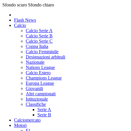
Sfondo scuro
Sfondo chiaro
Flash News
Calcio
Calcio Serie A
Calcio Serie B
Calcio Serie C
Coppa Italia
Calcio Femminile
Designazioni arbitrali
Nazionale
Nations League
Calcio Estero
Champions League
Europa League
Giovanili
Altri campionati
Istituzionale
Classifiche
Serie A
Serie B
Calciomercato
Motori
F1