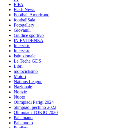
FIFA
Flash News
Football Americano
footballSala
Fotogallery
Giovanili
Giudice sportivo
IN EVIDENZA
Interviste
Interviste
Istituzionale
Le Teche GDS
Libri
motociclismo
Motori
Nations League
Nazionale
Notizie
Nuoto
Olimpiadi Parigi 2024
olimpiadi pechino 2022
Olimpiadi TOKIO 2020
Pallamano
Pallanuoto
Pugilato