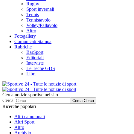
Rugby
Sport invernali
Tennis
Tennistavolo
Volley/Pallavolo
Altro
Fotogallery
Comunicati Stampa
Rubriche
BarSport
Editoriali
Interviste
Le Teche GDS
Libri
Cerca notizie sportive nel sito...
Cerca
Cerca
Cerca
Ricerche popolari
Altri campionati
Altri Sport
Altro
Archivio