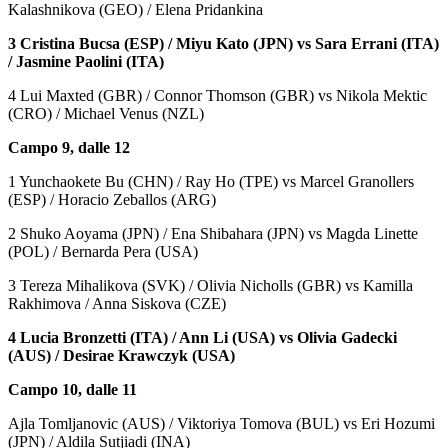
Kalashnikova (GEO) / Elena Pridankina
3 Cristina Bucsa (ESP) / Miyu Kato (JPN) vs Sara Errani (ITA)
/ Jasmine Paolini (ITA)
4 Lui Maxted (GBR) / Connor Thomson (GBR) vs Nikola Mektic
(CRO) / Michael Venus (NZL)
Campo 9, dalle 12
1 Yunchaokete Bu (CHN) / Ray Ho (TPE) vs Marcel Granollers
(ESP) / Horacio Zeballos (ARG)
2 Shuko Aoyama (JPN) / Ena Shibahara (JPN) vs Magda Linette
(POL) / Bernarda Pera (USA)
3 Tereza Mihalikova (SVK) / Olivia Nicholls (GBR) vs Kamilla
Rakhimova / Anna Siskova (CZE)
4 Lucia Bronzetti (ITA) / Ann Li (USA) vs Olivia Gadecki
(AUS) / Desirae Krawczyk (USA)
Campo 10, dalle 11
Ajla Tomljanovic (AUS) / Viktoriya Tomova (BUL) vs Eri Hozumi
(JPN) / Aldila Sutjiadi (INA)