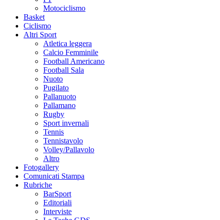
Motociclismo
Basket
Ciclismo
Altri Sport
Atletica leggera
Calcio Femminile
Football Americano
Football Sala
Nuoto
Pugilato
Pallanuoto
Pallamano
Rugby
Sport invernali
Tennis
Tennistavolo
Volley/Pallavolo
Altro
Fotogallery
Comunicati Stampa
Rubriche
BarSport
Editoriali
Interviste