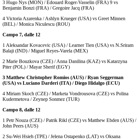
3 Hugo Nys (MON) / Edouard Roger-Vasselin (FRA) 9 vs
Benjamin Bonzi (FRA) / Gregoire Jacq (FRA)
4 Victoria Azarenka / Ashlyn Krueger (USA) vs Greet Minnen
(BEL) / Monica Niculescu (ROU)
Campo 7, dalle 12
1 Aleksandar Kovacevic (USA) / Learner Tien (USA) vs N.Sriram
Balaji (IND) / Miguel Reyes-Varela (MEX)
2 Marie Bouzkova (CZE) / Anna Danilina (KAZ) vs Katarzyna
Piter (POL) / Mayar Sherif (EGY)
3 Matthew Christopher Romios (AUS) / Ryan Seggerman
(USA) vs Luciano Darderi (ITA) / Diego Hidalgo (ECU)
4 Miriam Skoch (CZE) / Marketa Vondrousova (CZE) vs Polina
Kudermetova / Zeynep Sonmez (TUR)
Campo 8, dalle 12
1 Petr Nouza (CZE) / Patrik Rikl (CZE) vs Matthew Ebden (AUS) /
John Peers (AUS)
2 Su-Wei Hsieh (TPE) / Jelena Ostapenko (LAT) vs Oksana