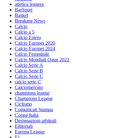
atletica leggera
BarSport
Basket
Breaking News
Calcio
Calcio a 5
Calcio Estero
Calcio Europei 2020
Calcio Europei 2024
Calcio Femminile
Calcio Mondiali Qatar 2022
Calcio Serie A
Calcio Serie B
Calcio Serie C
calcio serie C
Calciomercato
champions league
Champions League
Ciclismo
Comunicati Stampa
Coppa Italia
Designazioni arbitrali
Editoriali
Europa League
F1