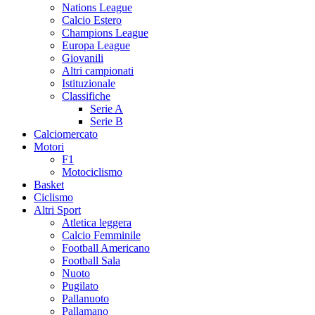
Nations League
Calcio Estero
Champions League
Europa League
Giovanili
Altri campionati
Istituzionale
Classifiche
Serie A
Serie B
Calciomercato
Motori
F1
Motociclismo
Basket
Ciclismo
Altri Sport
Atletica leggera
Calcio Femminile
Football Americano
Football Sala
Nuoto
Pugilato
Pallanuoto
Pallamano