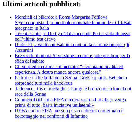
Ultimi articoli pubblicati
Mondiali di biliardo: a Roma Margarita Fefilova
Styer conquista il primo titolo mondiale femminile di 10-Ball
assegnato in Italia
Juventus-Inter, il Derby d’Italia accende Perth: sfida di lusso
nell’ultimo test estivo
Under 21, avanti con Baldini: continuità e ambizioni per gli
Azzurrini
Bezzecchi illumina Silverstone: record e pole position per la
sfida del sabato
Chivu predica calma sul mercato: “Cerchiamo qualità ed
esperienza. A destra manca ancora qualcosa”
Paltrinieri, che beffa nella Senna: Greg è quarto. Betlehem
sorprende tutti nella knockout
Taddeucci, tris di medaglie a Parigi: è bronzo nella knockout
race della Senna
Conmebol richiama FIFA e federazioni: «Il dialogo venga
prima di tutto, basta iniziative unilaterali»
UEFA contro FIFA, nessun passo indietro: confermato il
boicottaggio nei confronti di Infantino