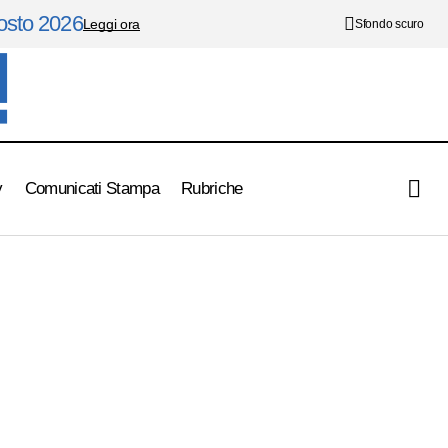
gosto 2026
Leggi ora
Sfondo scuro
y
Comunicati Stampa
Rubriche
Wimbledon , oggi in campo Sinner