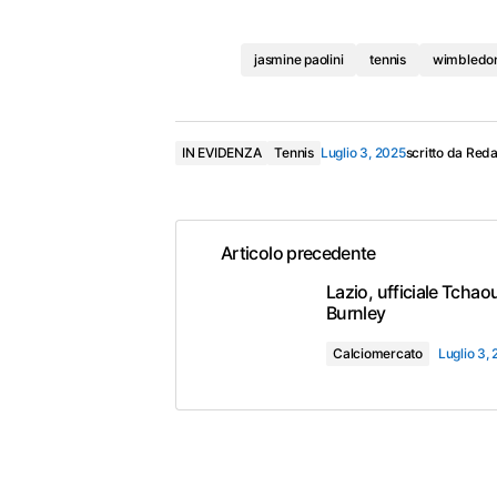
jasmine paolini
tennis
wimbledo
IN EVIDENZA
Tennis
Luglio 3, 2025
scritto da
Reda
Articolo precedente
Lazio, ufficiale Tchao
Burnley
Calciomercato
Luglio 3,