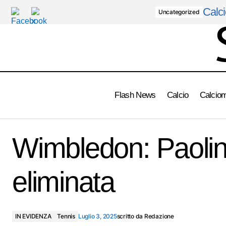
Calci
Uncategorized
Flash News
Calcio
Calcio
Lazio, ufficiale Tchaouna al Burnley
Wimbledon: Paolin
eliminata
IN EVIDENZA
Tennis
Luglio 3, 2025
scritto da
Redazione