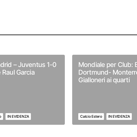
drid – Juventus 1-0
Mondiale per Club: 
e Raul Garcia
Dortmund- Monterre
Gialloneri ai quarti
o
IN EVIDENZA
Calcio Estero
IN EVIDENZA