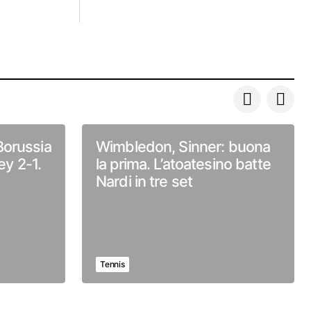
Borussia
Wimbledon, Sinner: buona
y 2-1.
la prima. L’atoatesino batte
Nardi in tre set
Tennis