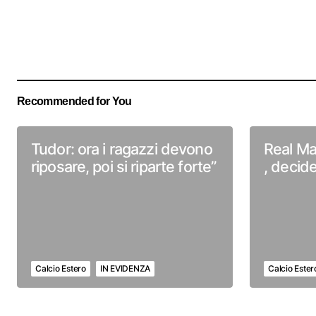
Recommended for You
Tudor: ora i ragazzi devono
Real Ma
riposare, poi si riparte forte”
, decid
Calcio Estero
IN EVIDENZA
Calcio Ester