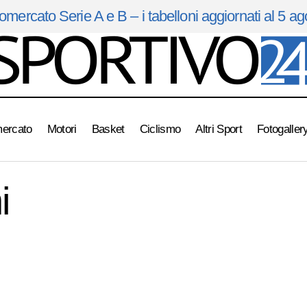
omercato Serie A e B – i tabelloni aggiornati al 5 a
mercato
Motori
Basket
Ciclismo
Altri Sport
Fotogaller
Wimbledon: Paolini eliminata
IN EVIDENZA
Tennis
i