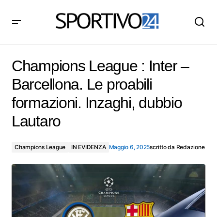
Champions League : Inter – Barcellona. Le proabili
formazioni. Inzaghi, dubbio Lautaro
Champions League : Inter –
Barcellona. Le proabili
formazioni. Inzaghi, dubbio
Lautaro
Champions League
IN EVIDENZA
Maggio 6, 2025
scritto da
Redazione