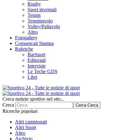
Rugby
Sport invernali
Tennis
Tennistavolo
Volley/Pallavolo
Altro
Fotogallery
Comunicati Stampa
Rubriche
BarSport
Editoriali
Interviste
Le Teche GDS
Libri
Cerca notizie sportive nel sito...
Cerca
Cerca
Cerca
Ricerche popolari
Altri campionati
Altri Sport
Altro
Archivio