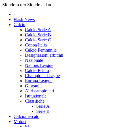
Sfondo scuro
Sfondo chiaro
Flash News
Calcio
Calcio Serie A
Calcio Serie B
Calcio Serie C
Coppa Italia
Calcio Femminile
Designazioni arbitrali
Nazionale
Nations League
Calcio Estero
Champions League
Europa League
Giovanili
Altri campionati
Istituzionale
Classifiche
Serie A
Serie B
Calciomercato
Motori
F1