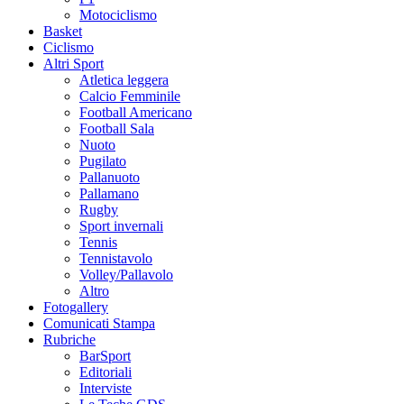
Motociclismo
Basket
Ciclismo
Altri Sport
Atletica leggera
Calcio Femminile
Football Americano
Football Sala
Nuoto
Pugilato
Pallanuoto
Pallamano
Rugby
Sport invernali
Tennis
Tennistavolo
Volley/Pallavolo
Altro
Fotogallery
Comunicati Stampa
Rubriche
BarSport
Editoriali
Interviste