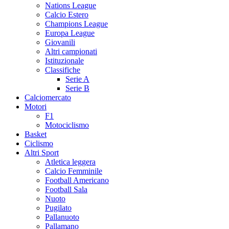
Nations League
Calcio Estero
Champions League
Europa League
Giovanili
Altri campionati
Istituzionale
Classifiche
Serie A
Serie B
Calciomercato
Motori
F1
Motociclismo
Basket
Ciclismo
Altri Sport
Atletica leggera
Calcio Femminile
Football Americano
Football Sala
Nuoto
Pugilato
Pallanuoto
Pallamano