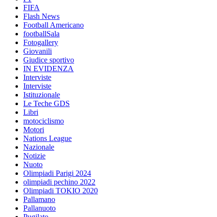
FIFA
Flash News
Football Americano
footballSala
Fotogallery
Giovanili
Giudice sportivo
IN EVIDENZA
Interviste
Interviste
Istituzionale
Le Teche GDS
Libri
motociclismo
Motori
Nations League
Nazionale
Notizie
Nuoto
Olimpiadi Parigi 2024
olimpiadi pechino 2022
Olimpiadi TOKIO 2020
Pallamano
Pallanuoto
Pugilato