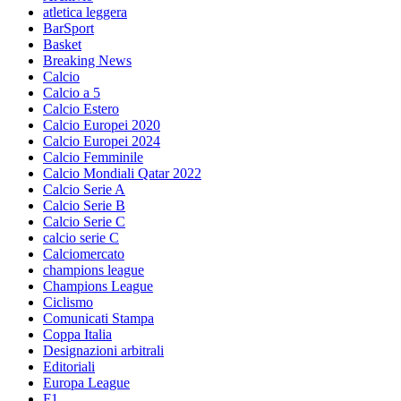
atletica leggera
BarSport
Basket
Breaking News
Calcio
Calcio a 5
Calcio Estero
Calcio Europei 2020
Calcio Europei 2024
Calcio Femminile
Calcio Mondiali Qatar 2022
Calcio Serie A
Calcio Serie B
Calcio Serie C
calcio serie C
Calciomercato
champions league
Champions League
Ciclismo
Comunicati Stampa
Coppa Italia
Designazioni arbitrali
Editoriali
Europa League
F1