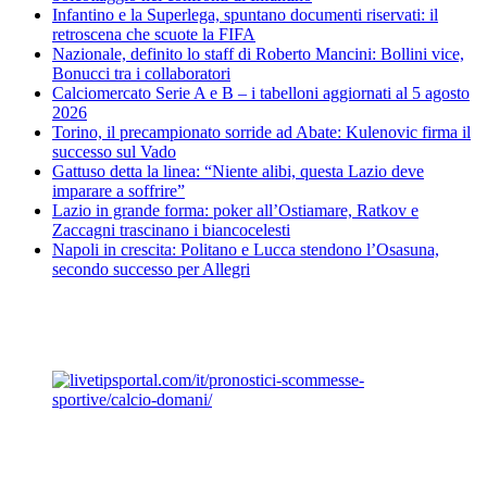
Infantino e la Superlega, spuntano documenti riservati: il
retroscena che scuote la FIFA
Nazionale, definito lo staff di Roberto Mancini: Bollini vice,
Bonucci tra i collaboratori
Calciomercato Serie A e B – i tabelloni aggiornati al 5 agosto
2026
Torino, il precampionato sorride ad Abate: Kulenovic firma il
successo sul Vado
Gattuso detta la linea: “Niente alibi, questa Lazio deve
imparare a soffrire”
Lazio in grande forma: poker all’Ostiamare, Ratkov e
Zaccagni trascinano i biancocelesti
Napoli in crescita: Politano e Lucca stendono l’Osasuna,
secondo successo per Allegri