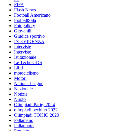
FIFA
Flash News
Football Americano
footballSala
Fotogallery
Giovanili
Giudice sportivo
IN EVIDENZA
Interviste
Interviste
Istituzionale
Le Teche GDS
Libri
motociclismo
Motori
Nations League
Nazionale
Notizie
Nuoto
Olimpiadi Parigi 2024
olimpiadi pechino 2022
Olimpiadi TOKIO 2020
Pallamano
Pallanuoto
Pugilato