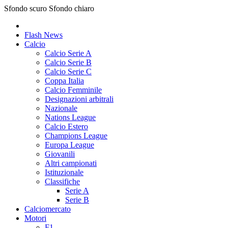
Sfondo scuro
Sfondo chiaro
Flash News
Calcio
Calcio Serie A
Calcio Serie B
Calcio Serie C
Coppa Italia
Calcio Femminile
Designazioni arbitrali
Nazionale
Nations League
Calcio Estero
Champions League
Europa League
Giovanili
Altri campionati
Istituzionale
Classifiche
Serie A
Serie B
Calciomercato
Motori
F1