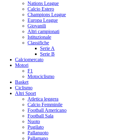
Nations League
Calcio Estero
Champions League
Europa League
Giovanili
Altri campionati
Istituzionale
Classifiche
Serie A
Serie B
Calciomercato
Motori
F1
Motociclismo
Basket
Ciclismo
Altri Sport
Atletica leggera
Calcio Femminile
Football Americano
Football Sala
Nuoto
Pugilato
Pallanuoto
Pallamano