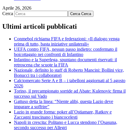
Aprile 26, 2026
Cerca
Cerca
Cerca
Ultimi articoli pubblicati
Conmebol richiama FIFA e federazioni: «Il dialogo venga
prima di tutto, basta iniziative unilaterali»
UEFA contro FIFA, nessun passo indietro: confermato il
boicottaggio nei confronti di Infantino
Infantino e la Superlega, spuntano documenti riservati: il
retroscena che scuote la FIFA
Nazionale, definito lo staff di Roberto Mancini: Bollini vice,
Bonucci tra i collaboratori
Calciomercato Serie A e B – i tabelloni aggiornati al 5 agosto
2026
Torino, il precampionato sorride ad Abate: Kulenovic firma il
successo sul Vado
Gattuso detta la linea: “Niente alibi, questa Lazio deve
imparare a soffrire”
Lazio in grande forma: poker all’Ostiamare, Ratkov e
Zaccagni trascinano i biancocelesti
Napoli in crescita: Politano e Lucca stendono l’Osasuna,
secondo successo per Allegri