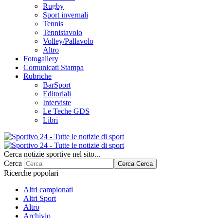
Rugby
Sport invernali
Tennis
Tennistavolo
Volley/Pallavolo
Altro
Fotogallery
Comunicati Stampa
Rubriche
BarSport
Editoriali
Interviste
Le Teche GDS
Libri
Cerca notizie sportive nel sito...
Cerca
Cerca
Cerca
Ricerche popolari
Altri campionati
Altri Sport
Altro
Archivio