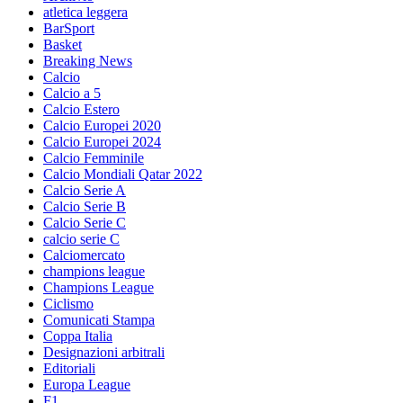
atletica leggera
BarSport
Basket
Breaking News
Calcio
Calcio a 5
Calcio Estero
Calcio Europei 2020
Calcio Europei 2024
Calcio Femminile
Calcio Mondiali Qatar 2022
Calcio Serie A
Calcio Serie B
Calcio Serie C
calcio serie C
Calciomercato
champions league
Champions League
Ciclismo
Comunicati Stampa
Coppa Italia
Designazioni arbitrali
Editoriali
Europa League
F1