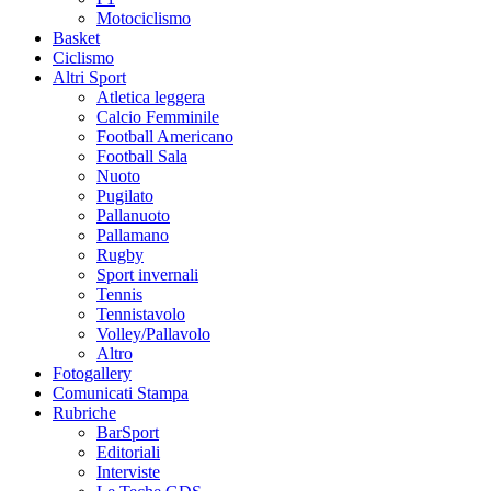
Motociclismo
Basket
Ciclismo
Altri Sport
Atletica leggera
Calcio Femminile
Football Americano
Football Sala
Nuoto
Pugilato
Pallanuoto
Pallamano
Rugby
Sport invernali
Tennis
Tennistavolo
Volley/Pallavolo
Altro
Fotogallery
Comunicati Stampa
Rubriche
BarSport
Editoriali
Interviste