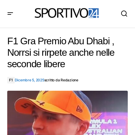
F1 Gra Premio Abu Dhabi , Norrsi si rirpete anche nelle
seconde libere
F1 Gra Premio Abu Dhabi ,
Norrsi si rirpete anche nelle
seconde libere
F1
Dicembre 5, 2025
scritto da
Redazione