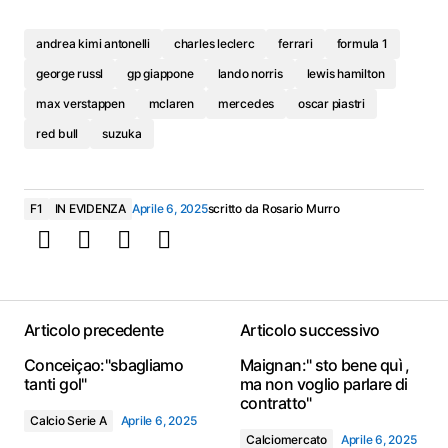
andrea kimi antonelli
charles leclerc
ferrari
formula 1
george russl
gp giappone
lando norris
lewis hamilton
max verstappen
mclaren
mercedes
oscar piastri
red bull
suzuka
F1
IN EVIDENZA
Aprile 6, 2025
scritto da
Rosario Murro
Articolo precedente
Articolo successivo
Conceiçao:"sbagliamo
Maignan:" sto bene quì ,
tanti gol"
ma non voglio parlare di
contratto"
Calcio Serie A
Aprile 6, 2025
Calciomercato
Aprile 6, 2025