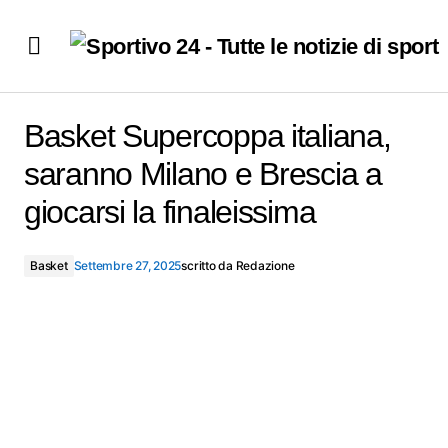
Basket Supercoppa italiana, saranno Milano e Brescia a
giocarsi la finaleissima
Basket Supercoppa italiana,
saranno Milano e Brescia a
giocarsi la finaleissima
Basket
Settembre 27, 2025
scritto da
Redazione