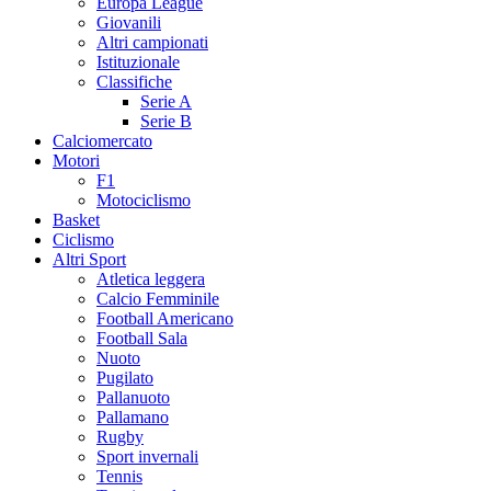
Europa League
Giovanili
Altri campionati
Istituzionale
Classifiche
Serie A
Serie B
Calciomercato
Motori
F1
Motociclismo
Basket
Ciclismo
Altri Sport
Atletica leggera
Calcio Femminile
Football Americano
Football Sala
Nuoto
Pugilato
Pallanuoto
Pallamano
Rugby
Sport invernali
Tennis