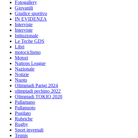
Fotogallery
Giovanili
Giudice sportivo
IN EVIDENZA
Interviste
Interviste
Istituzionale
Le Teche GDS
Libri
motociclismo
Motori
Nations League
Nazionale
Notizie
Nuoto
Olimpiadi Parigi 2024
olimpiadi pechino 2022
Olimpiadi TOKIO 2020
Pallamano
Pallanuoto
Pugilato
Rubriche
Rugby
Sport invernali
Tennis