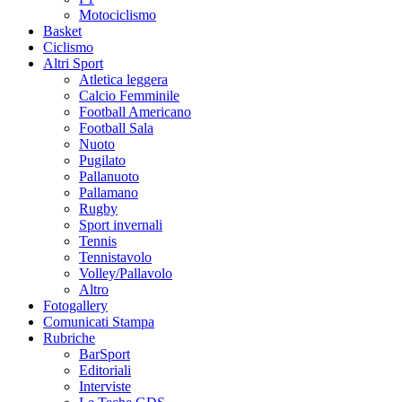
Motociclismo
Basket
Ciclismo
Altri Sport
Atletica leggera
Calcio Femminile
Football Americano
Football Sala
Nuoto
Pugilato
Pallanuoto
Pallamano
Rugby
Sport invernali
Tennis
Tennistavolo
Volley/Pallavolo
Altro
Fotogallery
Comunicati Stampa
Rubriche
BarSport
Editoriali
Interviste