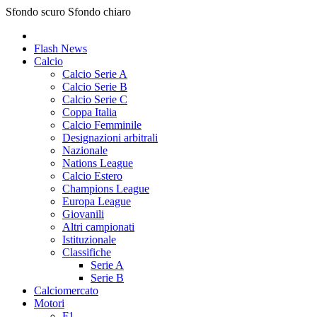
Sfondo scuro
Sfondo chiaro
Flash News
Calcio
Calcio Serie A
Calcio Serie B
Calcio Serie C
Coppa Italia
Calcio Femminile
Designazioni arbitrali
Nazionale
Nations League
Calcio Estero
Champions League
Europa League
Giovanili
Altri campionati
Istituzionale
Classifiche
Serie A
Serie B
Calciomercato
Motori
F1