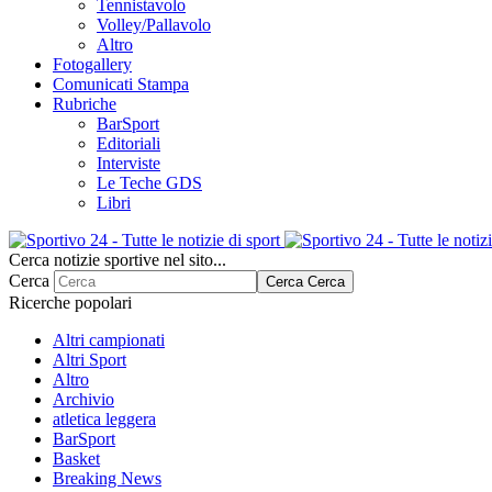
Tennistavolo
Volley/Pallavolo
Altro
Fotogallery
Comunicati Stampa
Rubriche
BarSport
Editoriali
Interviste
Le Teche GDS
Libri
Cerca notizie sportive nel sito...
Cerca
Cerca
Cerca
Ricerche popolari
Altri campionati
Altri Sport
Altro
Archivio
atletica leggera
BarSport
Basket
Breaking News