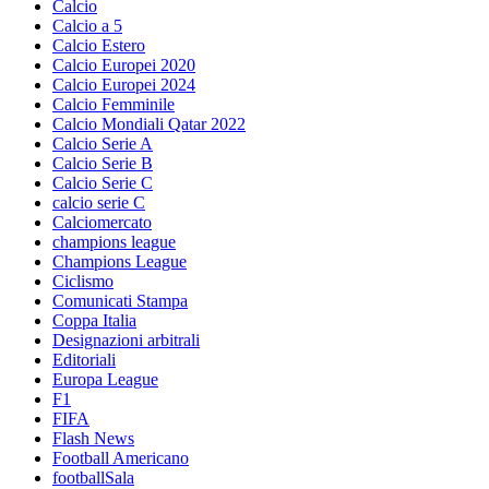
Calcio
Calcio a 5
Calcio Estero
Calcio Europei 2020
Calcio Europei 2024
Calcio Femminile
Calcio Mondiali Qatar 2022
Calcio Serie A
Calcio Serie B
Calcio Serie C
calcio serie C
Calciomercato
champions league
Champions League
Ciclismo
Comunicati Stampa
Coppa Italia
Designazioni arbitrali
Editoriali
Europa League
F1
FIFA
Flash News
Football Americano
footballSala