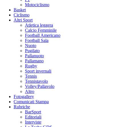
Motociclismo
Basket
Ciclismo
Altri Sport
Atletica leggera
Calcio Femminile
Football Americano
Football Sala
Nuoto
Pugilato
Pallanuoto
Pallamano
Rugby
Sport invernali
Tennis
Tennistavolo
Volley/Pallavolo
Altro
Fotogallery
Comunicati Stampa
Rubriche
BarSport
Editoriali
Interviste