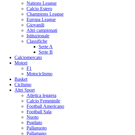
Nations League
Calcio Estero
Champions League
Europa League
Giovanili
Altri campionati
Istituzionale
Classifiche
Serie A
Serie B
Calciomercato
Motori
F1
Motociclismo
Basket
Ciclismo
Altri Sport
Atletica leggera
Calcio Femminile
Football Americano
Football Sala
Nuoto
Pugilato
Pallanuoto
Pallamano