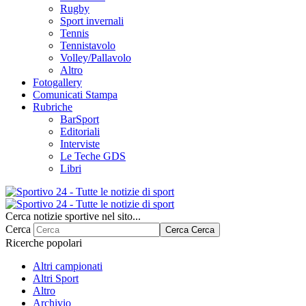
Rugby
Sport invernali
Tennis
Tennistavolo
Volley/Pallavolo
Altro
Fotogallery
Comunicati Stampa
Rubriche
BarSport
Editoriali
Interviste
Le Teche GDS
Libri
Cerca notizie sportive nel sito...
Cerca
Cerca
Cerca
Ricerche popolari
Altri campionati
Altri Sport
Altro
Archivio