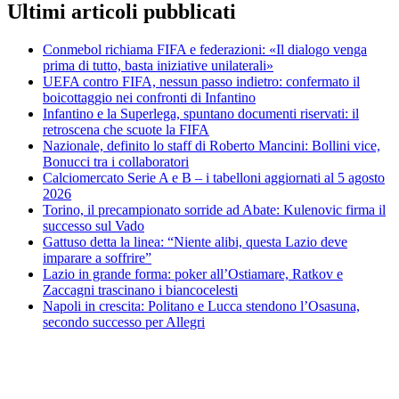
Ultimi articoli pubblicati
Conmebol richiama FIFA e federazioni: «Il dialogo venga
prima di tutto, basta iniziative unilaterali»
UEFA contro FIFA, nessun passo indietro: confermato il
boicottaggio nei confronti di Infantino
Infantino e la Superlega, spuntano documenti riservati: il
retroscena che scuote la FIFA
Nazionale, definito lo staff di Roberto Mancini: Bollini vice,
Bonucci tra i collaboratori
Calciomercato Serie A e B – i tabelloni aggiornati al 5 agosto
2026
Torino, il precampionato sorride ad Abate: Kulenovic firma il
successo sul Vado
Gattuso detta la linea: “Niente alibi, questa Lazio deve
imparare a soffrire”
Lazio in grande forma: poker all’Ostiamare, Ratkov e
Zaccagni trascinano i biancocelesti
Napoli in crescita: Politano e Lucca stendono l’Osasuna,
secondo successo per Allegri