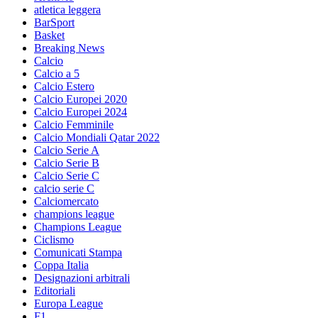
atletica leggera
BarSport
Basket
Breaking News
Calcio
Calcio a 5
Calcio Estero
Calcio Europei 2020
Calcio Europei 2024
Calcio Femminile
Calcio Mondiali Qatar 2022
Calcio Serie A
Calcio Serie B
Calcio Serie C
calcio serie C
Calciomercato
champions league
Champions League
Ciclismo
Comunicati Stampa
Coppa Italia
Designazioni arbitrali
Editoriali
Europa League
F1