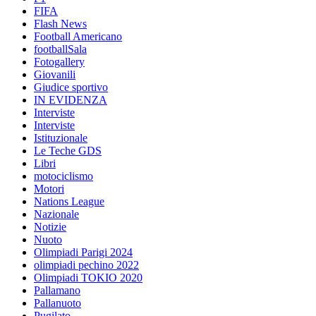
FIFA
Flash News
Football Americano
footballSala
Fotogallery
Giovanili
Giudice sportivo
IN EVIDENZA
Interviste
Interviste
Istituzionale
Le Teche GDS
Libri
motociclismo
Motori
Nations League
Nazionale
Notizie
Nuoto
Olimpiadi Parigi 2024
olimpiadi pechino 2022
Olimpiadi TOKIO 2020
Pallamano
Pallanuoto
Pugilato