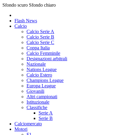
Sfondo scuro
Sfondo chiaro
Flash News
Calcio
Calcio Serie A
Calcio Serie B
Calcio Serie C
Coppa Italia
Calcio Femminile
Designazioni arbitrali
Nazionale
Nations League
Calcio Estero
Champions League
Europa League
Giovanili
Altri campionati
Istituzionale
Classifiche
Serie A
Serie B
Calciomercato
Motori
F1