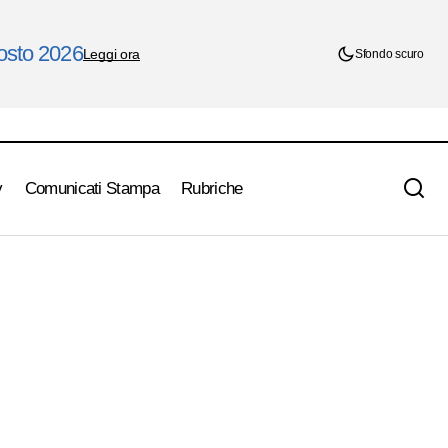
gosto 2026
Leggi ora
Sfondo scuro
y
Comunicati Stampa
Rubriche
içao
Villareal -Juventus , probabili formazioni