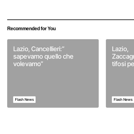
Recommended for You
Lazio, Cancellieri:”
Lazio,
sapevamo quello che
Zaccagn
volevamo”
tifosi p
Flash News
Flash News