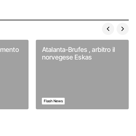
timento
Atalanta-Brufes , arbitro il
norvegese Eskas
Flash News