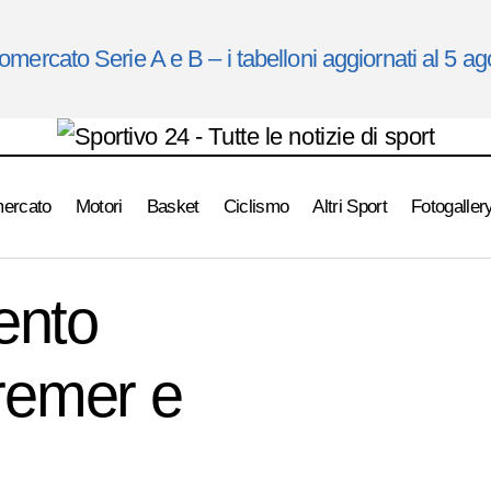
omercato Serie A e B – i tabelloni aggiornati al 5 a
mercato
Motori
Basket
Ciclismo
Altri Sport
Fotogaller
Juventus, allenamento differenziato per Bremer e Conce
ash News
ento
Bremer e