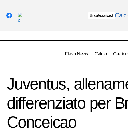
Calci
Uncategorized
Flash News
Calcio
Calcio
Atalanta, Juric:" Il Bruges è una squadra
Fl
Juventus, allenam
ottina e collaudata"
differenziato per 
Conceiçao