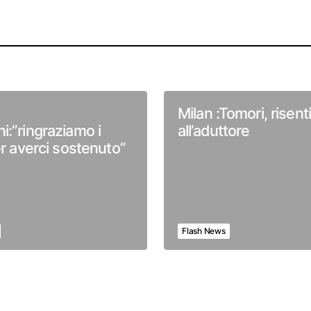
Milan :Tomori, risen
i:”ringraziamo i
all’aduttore
er averci sostenuto”
Flash News